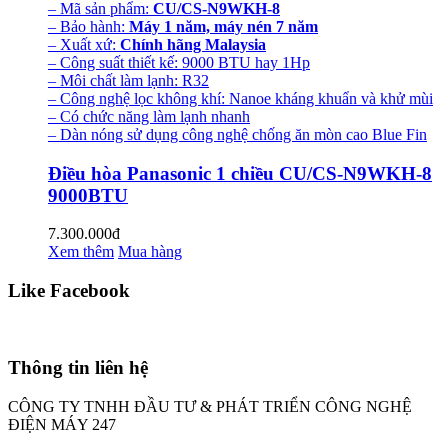
– Mã sản phẩm:
CU/CS-N9WKH-8
– Bảo hành:
Máy 1 năm, máy nén 7 năm
– Xuất xứ:
Chính hãng Malaysia
– Công suất thiết kế: 9000 BTU hay 1Hp
– Môi chất làm lạnh: R32
– Công nghệ lọc không khí: Nanoe kháng khuẩn và khử mùi
– Có chức năng làm lạnh nhanh
– Dàn nóng sử dụng công nghệ chống ăn mòn cao Blue Fin
Điều hòa Panasonic 1 chiều CU/CS-N9WKH-8
9000BTU
7.300.000đ
Xem thêm
Mua hàng
Like Facebook
Thông tin liên hệ
CÔNG TY TNHH ĐẦU TƯ & PHÁT TRIỂN CÔNG NGHỆ
ĐIỆN MÁY 247