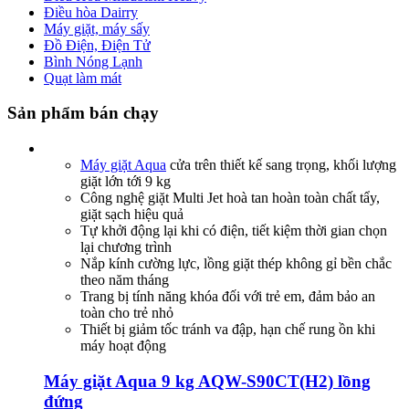
Điều hòa Dairry
Máy giặt, máy sấy
Đồ Điện, Điện Tử
Bình Nóng Lạnh
Quạt làm mát
Sản phẩm bán chạy
Máy giặt Aqua
cửa trên thiết kế sang trọng, khối lượng
giặt lớn tới 9 kg
Công nghệ giặt Multi Jet hoà tan hoàn toàn chất tẩy,
giặt sạch hiệu quả
Tự khởi động lại khi có điện, tiết kiệm thời gian chọn
lại chương trình
Nắp kính cường lực, lồng giặt thép không gỉ bền chắc
theo năm tháng
Trang bị tính năng khóa đối với trẻ em, đảm bảo an
toàn cho trẻ nhỏ
Thiết bị giảm tốc tránh va đập, hạn chế rung ồn khi
máy hoạt động
Máy giặt Aqua 9 kg AQW-S90CT(H2) lồng
đứng