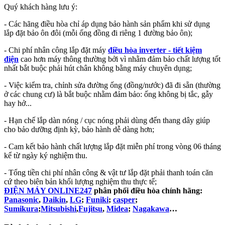
Quý khách hàng lưu ý:
- Các hãng điều hòa chỉ áp dụng bảo hành sản phẩm khi sử dụng
lắp đặt bảo ôn đôi (mỗi ống đồng đi riêng 1 đường bảo ôn);
- Chi phí nhân công lắp đặt máy
điều hòa inverter - tiết kiệm
điện
cao hơn máy thông thường bởi vì nhằm đảm bảo chất lượng tốt
nhất bắt buộc phải hút chân không bằng máy chuyên dụng;
- Việc kiểm tra, chỉnh sửa đường ống (đồng/nước) đã đi sẵn (thường
ở các chung cư) là bắt buộc nhằm đảm bảo: ống không bị tắc, gẫy
hay hở...
- Hạn chế lắp dàn nóng / cục nóng phải dùng đến thang dây giúp
cho bảo dưỡng định kỳ, bảo hành dễ dàng hơn;
- Cam kết bảo hành chất lượng lắp đặt miễn phí trong vòng 06 tháng
kể từ ngày ký nghiệm thu.
- Tổng tiền chi phí nhân công & vật tư lắp đặt phải thanh toán căn
cứ theo biên bản khối lượng nghiệm thu thực tế;
ĐIỆN MÁY ONLINE247
phân phối điều hòa chính hãng:
Panasonic
,
Daikin
,
LG
;
Funiki
;
casper
;
Sumikura
;
Mitsubishi
,
Fujitsu
,
Midea
;
Nagakawa
…