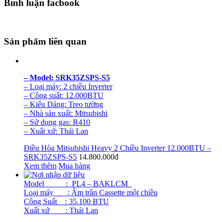
Bình luận facbook
Sản phẩm liên quan
– Model: SRK35ZSPS-S5
– Loại máy: 2 chiều Inverter
– Công suất: 12.000BTU
– Kiểu Dáng: Treo tường
– Nhà sản xuất: Mitsubishi
– Sử dụng gas: R410
– Xuất xứ: Thái Lan
Điều Hòa Mitsubishi Heavy 2 Chiều Inverter 12.000BTU –
SRK35ZSPS-S5
14.800.000đ
Xem thêm
Mua hàng
Model
:
PL4 – BAKLCM
Loại máy : Âm trần Cassette một chiều
Công Suất : 35.100 BTU
Xuất xứ : Thái Lan