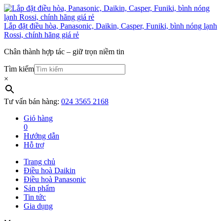
Lắp đặt điều hòa, Panasonic, Daikin, Casper, Funiki, bình nóng lạnh
Rossi, chính hãng giá rẻ
Chân thành hợp tác – giữ trọn niềm tin
Tìm kiếm
×
Tư vấn bán hàng:
024 3565 2168
Giỏ hàng
0
Hướng dẫn
Hỗ trợ
Trang chủ
Điều hoà Daikin
Điều hoà Panasonic
Sản phẩm
Tin tức
Gia dụng