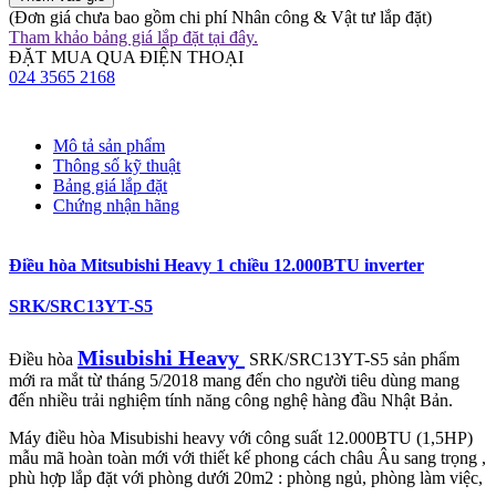
(Đơn giá chưa bao gồm chi phí Nhân công & Vật tư lắp đặt)
Tham khảo bảng giá lắp đặt tại đây.
ĐẶT MUA QUA ĐIỆN THOẠI
024 3565 2168
Mô tả sản phẩm
Thông số kỹ thuật
Bảng giá lắp đặt
Chứng nhận hãng
Điều hòa Mitsubishi Heavy 1 chiều 12.000BTU inverter
SRK/SRC13YT-S5
Misubishi Heavy
Điều hòa
SRK/SRC13YT-S5 sản phẩm
mới ra mắt từ tháng 5/2018 mang đến cho người tiêu dùng mang
đến nhiều trải nghiệm tính năng công nghệ hàng đầu Nhật Bản.
Máy điều hòa Misubishi heavy với công suất 12.000BTU (1,5HP)
mẫu mã hoàn toàn mới với thiết kế phong cách châu Âu sang trọng ,
phù hợp lắp đặt với phòng dưới 20m2 : phòng ngủ, phòng làm việc,