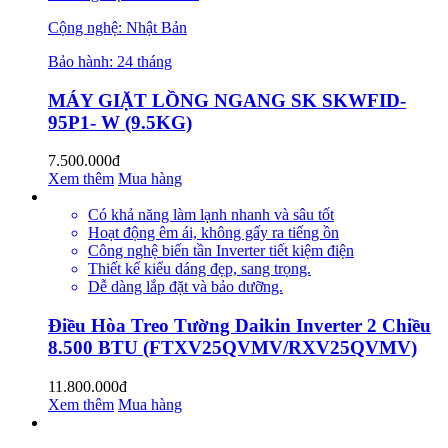
Cộng nghệ: Nhật Bản
Bảo hành: 24 tháng
MÁY GIẶT LỒNG NGANG SK SKWFID-
95P1- W (9.5KG)
7.500.000đ
Xem thêm
Mua hàng
Có khả năng làm lạnh nhanh và sâu tốt
Hoạt động êm ái, không gấy ra tiếng ồn
Công nghệ biến tần Inverter tiết kiệm điện
Thiết kế kiểu dáng đẹp, sang trọng.
Dễ dàng lắp đặt và bảo dưỡng.
Điều Hòa Treo Tường Daikin Inverter 2 Chiều
8.500 BTU (FTXV25QVMV/RXV25QVMV)
11.800.000đ
Xem thêm
Mua hàng