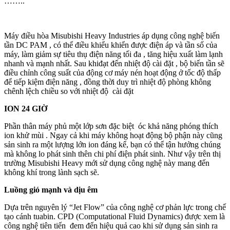
……..
Máy điều hòa Misubishi Heavy Industries áp dụng công nghệ biến
tần DC PAM , có thể điều khiểu khiển được điện áp và tần số của
máy, làm giảm sự tiêu thụ điện năng tối đa , tăng hiệu xuất làm lạnh
nhanh và mạnh nhất. Sau khiđạt đến nhiệt độ cài đặt , bộ biến tần sẽ
điều chỉnh công suất của động cơ máy nén hoạt động ở tốc độ thấp
để tiếp kiệm điện năng , đồng thời duy trì nhiệt độ phòng không
chênh lệch chiều so với nhiệt độ cài đặt
ION 24 GIỜ
Phần thân máy phủ một lớp sơn đặc biệt óc khả năng phóng thích
ion khử mùi . Ngay cả khi máy không hoạt động bộ phận này cũng
sản sinh ra một lượng lớn ion đáng kể, bạn có thể tận hưởng chúng
mà không lo phát sinh thên chi phí điện phát sinh. Như vậy trên thị
trường Misubishi Heavy mới sử dụng công nghệ này mang đến
không khí trong lành sạch sẽ.
Luồng gió mạnh và dịu êm
Dựa trên nguyên lý “Jet Flow” của công nghệ cơ phản lực trong chế
tạo cánh tuabin. CPD (Computational Fluid Dynamics) được xem là
công nghệ tiên tiến đem đến hiệu quả cao khi sử dụng sản sinh ra