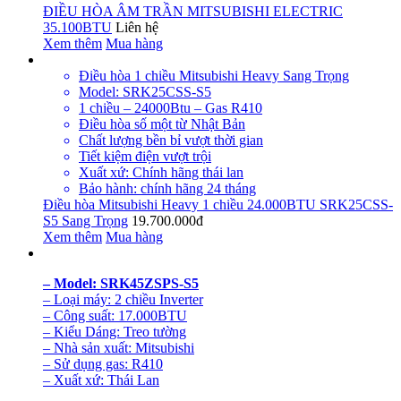
ĐIỀU HÒA ÂM TRẦN MITSUBISHI ELECTRIC
35.100BTU
Liên hệ
Xem thêm
Mua hàng
Điều hòa 1 chiều Mitsubishi Heavy Sang Trọng
Model: SRK25CSS-S5
1 chiều – 24000Btu – Gas R410
Điều hòa số một từ Nhật Bản
Chất lượng bền bỉ vượt thời gian
Tiết kiệm điện vượt trội
Xuất xứ: Chính hãng thái lan
Bảo hành: chính hãng 24 tháng
Điều hòa Mitsubishi Heavy 1 chiều 24.000BTU SRK25CSS-
S5 Sang Trọng
19.700.000đ
Xem thêm
Mua hàng
– Model: SRK45ZSPS-S5
– Loại máy: 2 chiều Inverter
– Công suất: 17.000BTU
– Kiểu Dáng: Treo tường
– Nhà sản xuất: Mitsubishi
– Sử dụng gas: R410
– Xuất xứ: Thái Lan