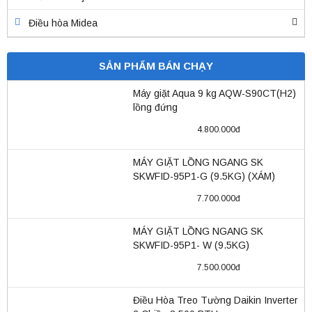
Điều hòa Midea
Điều Hòa Casper
SẢN PHẨM BÁN CHẠY
Điều Hòa Nagakawa
Máy giặt Aqua 9 kg AQW-S90CT(H2)
Điều Hòa Sumikura
lồng đứng
Điều hòa Gree
4.800.000đ
Điều Hòa Mitsubishi Heavy
MÁY GIẶT LỒNG NGANG SK
SKWFID-95P1-G (9.5KG) (XÁM)
Điều hòa Dairry
7.700.000đ
Máy giặt, máy sấy
MÁY GIẶT LỒNG NGANG SK
Đồ Điện, Điện Tử
SKWFID-95P1- W (9.5KG)
Bình Nóng Lạnh
7.500.000đ
Quạt làm mát
Điều Hòa Treo Tường Daikin Inverter