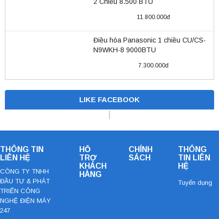
2 Chiều 8.500 BTU
(FTXV25QVMV/RXV25QVMV)
11.800.000đ
Điều hòa Panasonic 1 chiều CU/CS-
N9WKH-8 9000BTU
7.300.000đ
LIKE FACEBOOK
THÔNG TIN
HỖ
CHÍNH
THÔNG
LIÊN HỆ
TRỢ
SÁCH
TIN LIÊN
KHÁCH
HỆ
CÔNG TY TNHH
HÀNG
ĐẦU TƯ & PHÁT
Tuyển dụng
TRIỂN CÔNG
NGHỆ ĐIỆN MÁY
247