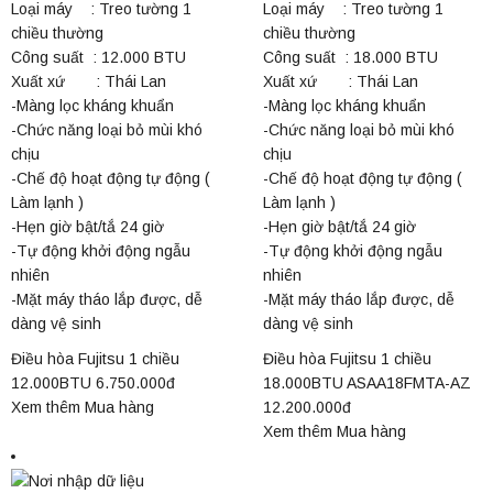
Loại máy : Treo tường 1
Loại máy : Treo tường 1
chiều thường
chiều thường
Công suất : 12.000 BTU
Công suất : 18.000 BTU
Xuất xứ : Thái Lan
Xuất xứ : Thái Lan
-Màng lọc kháng khuẩn
-Màng lọc kháng khuẩn
-Chức năng loại bỏ mùi khó
-Chức năng loại bỏ mùi khó
chịu
chịu
-Chế độ hoạt động tự động (
-Chế độ hoạt động tự động (
Làm lạnh )
Làm lạnh )
-Hẹn giờ bật/tắ 24 giờ
-Hẹn giờ bật/tắ 24 giờ
-Tự động khởi động ngẫu
-Tự động khởi động ngẫu
nhiên
nhiên
-Mặt máy tháo lắp được, dễ
-Mặt máy tháo lắp được, dễ
dàng vệ sinh
dàng vệ sinh
Điều hòa Fujitsu 1 chiều
Điều hòa Fujitsu 1 chiều
12.000BTU
6.750.000đ
18.000BTU ASAA18FMTA-AZ
Xem thêm
Mua hàng
12.200.000đ
Xem thêm
Mua hàng