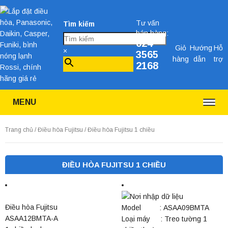
Tư vấn
Tìm kiếm
bán hàng:
024
Giỏ
Hướng
Hỗ
×
3565
hàng
dẫn
trợ
2168
MENU
Trang chủ
/
Điều hòa Fujitsu
/ Điều hòa Fujitsu 1 chiều
ĐIỀU HÒA FUJITSU 1 CHIỀU
Điều hòa Fujitsu
Model : ASAA09BMTA
ASAA12BMTA-A
Loại máy : Treo tường 1