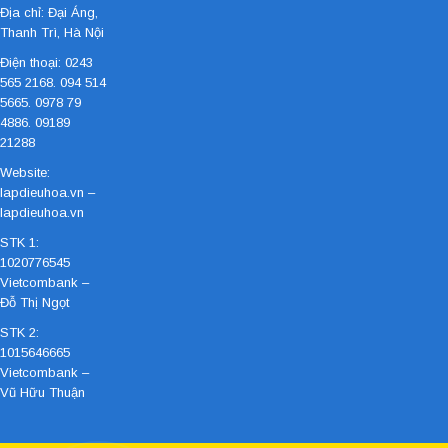
Địa chỉ: Đại Áng,
Thanh Trì, Hà Nội
Điện thoại: 0243
565 2168. 094 514
5665. 0978 79
4886. 09189
21288
Website:
lapdieuhoa.vn
–
lapdieuhoa.vn
STK 1:
1020776545
Vietcombank –
Đỗ Thị Ngọt
STK 2:
1015646665
Vietcombank –
Vũ Hữu Thuận