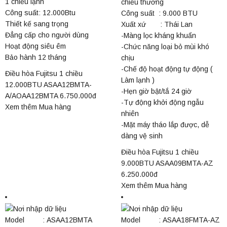
1 chiều lạnh
chiều thường
Công suất: 12.000Btu
Công suất : 9.000 BTU
Thiết kế sang trọng
Xuất xứ : Thái Lan
Đẳng cấp cho người dùng
-Màng lọc kháng khuẩn
Hoạt động siêu êm
-Chức năng loại bỏ mùi khó
Bảo hành 12 tháng
chịu
-Chế độ hoạt động tự động (
Điều hòa Fujitsu 1 chiều
Làm lạnh )
12.000BTU ASAA12BMTA-
-Hẹn giờ bật/tắ 24 giờ
A/AOAA12BMTA
6.750.000đ
-Tự động khởi động ngẫu
Xem thêm
Mua hàng
nhiên
-Mặt máy tháo lắp được, dễ
dàng vệ sinh
Điều hòa Fujitsu 1 chiều
9.000BTU ASAA09BMTA-AZ
6.250.000đ
Xem thêm
Mua hàng
Model : ASAA12BMTA
Model : ASAA18FMTA-AZ