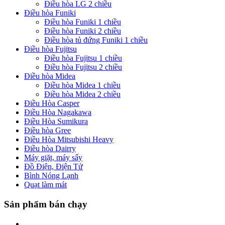
Điều hòa LG 2 chiều
Điều hòa Funiki
Điều hòa Funiki 1 chiều
Điều hòa Funiki 2 chiều
Điều hòa tủ đứng Funiki 1 chiều
Điều hòa Fujitsu
Điều hòa Fujitsu 1 chiều
Điều hòa Fujitsu 2 chiều
Điều hòa Midea
Điều hòa Midea 1 chiều
Điều hòa Midea 2 chiều
Điều Hòa Casper
Điều Hòa Nagakawa
Điều Hòa Sumikura
Điều hòa Gree
Điều Hòa Mitsubishi Heavy
Điều hòa Dairry
Máy giặt, máy sấy
Đồ Điện, Điện Tử
Bình Nóng Lạnh
Quạt làm mát
Sản phẩm bán chạy