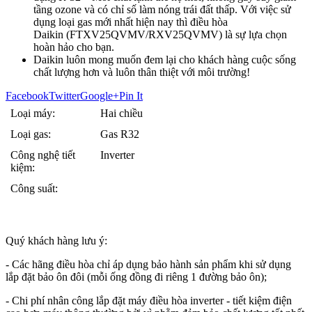
tầng ozone và có chỉ số làm nóng trái đất thấp. Với việc sử
dụng loại gas mới nhất hiện nay thì điều hòa
Daikin (FTXV25QVMV/RXV25QVMV) là sự lựa chọn
hoàn hảo cho bạn.
Daikin luôn mong muốn đem lại cho khách hàng cuộc sống
chất lượng hơn và luôn thân thiệt với môi trường!
Facebook
Twitter
Google+
Pin It
Loại máy:
Hai chiều
Loại gas:
Gas R32
Công nghệ tiết
Inverter
kiệm:
Công suất:
Quý khách hàng lưu ý:
- Các hãng điều hòa chỉ áp dụng bảo hành sản phẩm khi sử dụng
lắp đặt bảo ôn đôi (mỗi ống đồng đi riêng 1 đường bảo ôn);
- Chi phí nhân công lắp đặt máy điều hòa inverter - tiết kiệm điện