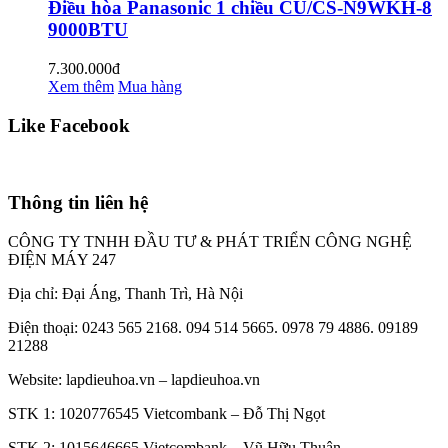
Điều hòa Panasonic 1 chiều CU/CS-N9WKH-8
9000BTU
7.300.000đ
Xem thêm
Mua hàng
Like Facebook
Thông tin liên hệ
CÔNG TY TNHH ĐẦU TƯ & PHÁT TRIỂN CÔNG NGHỆ
ĐIỆN MÁY 247
Địa chỉ: Đại Áng, Thanh Trì, Hà Nội
Điện thoại: 0243 565 2168. 094 514 5665. 0978 79 4886. 09189
21288
Website:
lapdieuhoa.vn
–
lapdieuhoa.vn
STK 1: 1020776545 Vietcombank – Đỗ Thị Ngọt
STK 2: 1015646665 Vietcombank – Vũ Hữu Thuận