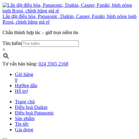
Lắp đặt điều hòa, Panasonic, Daikin, Casper, Funiki, bình nóng lạnh
Rossi, chính hãng giá rẻ
Chân thành hợp tác – giữ trọn niềm tin
Tìm kiếm
×
Tư vấn bán hàng:
024 3565 2168
Giỏ hàng
0
Hướng dẫn
Hỗ trợ
Trang chủ
Điều hoà Daikin
Điều hoà Panasonic
Sản phẩm
Tin tức
Gia dụng