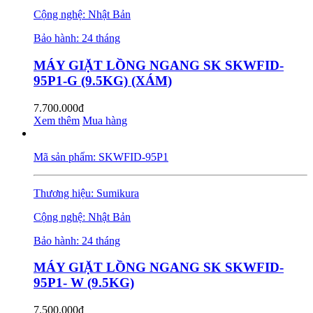
Cộng nghệ: Nhật Bản
Bảo hành: 24 tháng
MÁY GIẶT LỒNG NGANG SK SKWFID-
95P1-G (9.5KG) (XÁM)
7.700.000đ
Xem thêm
Mua hàng
Mã sản phẩm: SKWFID-95P1
Thương hiệu: Sumikura
Cộng nghệ: Nhật Bản
Bảo hành: 24 tháng
MÁY GIẶT LỒNG NGANG SK SKWFID-
95P1- W (9.5KG)
7.500.000đ