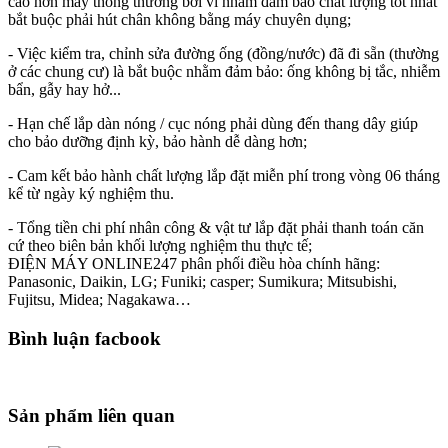
cao hơn máy thông thường bởi vì nhằm đảm bảo chất lượng tốt nhất
bắt buộc phải hút chân không bằng máy chuyên dụng;
- Việc kiểm tra, chỉnh sửa đường ống (đồng/nước) đã đi sẵn (thường
ở các chung cư) là bắt buộc nhằm đảm bảo: ống không bị tắc, nhiễm
bẩn, gẫy hay hở...
- Hạn chế lắp dàn nóng / cục nóng phải dùng đến thang dây giúp
cho bảo dưỡng định kỳ, bảo hành dễ dàng hơn;
- Cam kết bảo hành chất lượng lắp đặt miễn phí trong vòng 06 tháng
kể từ ngày ký nghiệm thu.
- Tổng tiền chi phí nhân công & vật tư lắp đặt phải thanh toán căn
cứ theo biên bản khối lượng nghiệm thu thực tế;
ĐIỆN MÁY ONLINE247 phân phối điều hòa chính hãng:
Panasonic, Daikin, LG; Funiki; casper; Sumikura; Mitsubishi,
Fujitsu, Midea; Nagakawa…
Bình luận facbook
Sản phẩm liên quan