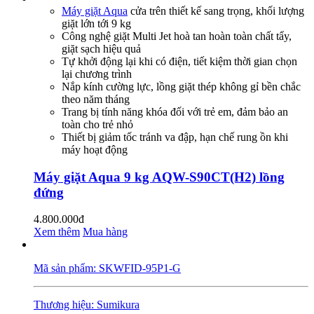
Máy giặt Aqua
cửa trên thiết kế sang trọng, khối lượng
giặt lớn tới 9 kg
Công nghệ giặt Multi Jet hoà tan hoàn toàn chất tẩy,
giặt sạch hiệu quả
Tự khởi động lại khi có điện, tiết kiệm thời gian chọn
lại chương trình
Nắp kính cường lực, lồng giặt thép không gỉ bền chắc
theo năm tháng
Trang bị tính năng khóa đối với trẻ em, đảm bảo an
toàn cho trẻ nhỏ
Thiết bị giảm tốc tránh va đập, hạn chế rung ồn khi
máy hoạt động
Máy giặt Aqua 9 kg AQW-S90CT(H2) lồng
đứng
4.800.000đ
Xem thêm
Mua hàng
Mã sản phẩm: SKWFID-95P1-G
Thương hiệu: Sumikura