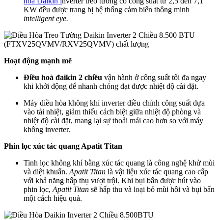
hòa Daikin i
nverter treo tường có công suất từ 2,5 đến 7,1
KW đều được trang bị hệ thống cảm biến thông minh
intelligent eye.
Hoạt động mạnh mẽ
Điều hoà đaikin 2 chiều
vận hành ở công suất tối đa ngay
khi khởi động để nhanh chóng đạt được nhiệt độ cài đặt.
Máy điều hòa không khí inverter điều chỉnh công suất dựa
vào tải nhiệt, giảm thiểu cách biệt giữa nhiệt độ phòng và
nhiệt độ cài đặt, mang lại sự thoải mái cao hơn so với máy
không inverter.
Phin lọc xúc tác quang Apatit Titan
Tinh lọc không khí bằng xúc tác quang là công nghệ khử mùi
và diệt khuẩn.
Apatit Titan
là vật liệu xúc tác quang cao cấp
với khả năng hấp thụ vượt trội. Khi bụi bẩn được hút vào
phin lọc,
Apatit Titan
sẽ hấp thu và loại bỏ mùi hôi và bụi bẩn
một cách hiệu quả.