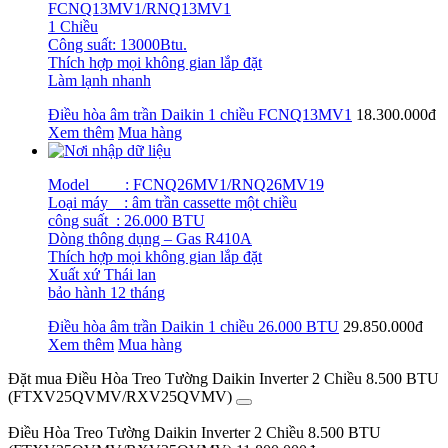
FCNQ13MV1/RNQ13MV1
1 Chiều
Công suất: 13000Btu.
Thích hợp mọi không gian lắp đặt
Làm lạnh nhanh
Điều hòa âm trần Daikin 1 chiều FCNQ13MV1
18.300.000đ
Xem thêm
Mua hàng
Model : FCNQ26MV1/RNQ26MV19
Loại máy : âm trần cassette một chiều
công suất : 26.000 BTU
Dòng thông dụng – Gas R410A
Thích hợp mọi không gian lắp đặt
Xuất xứ Thái lan
bảo hành 12 tháng
Điều hòa âm trần Daikin 1 chiều 26.000 BTU
29.850.000đ
Xem thêm
Mua hàng
Đặt mua Điều Hòa Treo Tường Daikin Inverter 2 Chiều 8.500 BTU
(FTXV25QVMV/RXV25QVMV)
Điều Hòa Treo Tường Daikin Inverter 2 Chiều 8.500 BTU