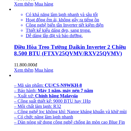
Xem thêm
Mua hàng
Có khả năng làm lạnh nhanh và sâu tốt
Hoạt động êm ái, không gấy ra tiếng ồn
Công nghệ biến tần Inverter tiết kiệm điện
Thiết kế kiểu dáng đẹp, sang trọng.
Dễ dàng lắp đặt và bảo dưỡng.
Điều Hòa Treo Tường Daikin Inverter 2 Chiều
8.500 BTU (FTXV25QVMV/RXV25QVMV)
11.800.000đ
Xem thêm
Mua hàng
– Mã sản phẩm:
CU/CS-N9WKH-8
– Bảo hành:
Máy 1 năm, máy nén 7 năm
– Xuất xứ:
Chính hãng Malaysia
– Công suất thiết kế: 9000 BTU hay 1Hp
– Môi chất làm lạnh: R32
– Công nghệ lọc không khí: Nanoe kháng khuẩn và khử mùi
– Có chức năng làm lạnh nhanh
– Dàn nóng sử dụng công nghệ chống ăn mòn cao Blue Fin