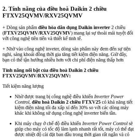
2. Tính năng của điều hoà Daikin 2 chiều
FTXV25QVMV/RXV25QVMV
+ Dòng sản phẩm
điều hòa dân dụng Daikin inverter
2 chiều
(
FTXV25QVMV/RXV25QVMV
) mang lại sự thoải mái tuyệt đối
với công nghệ tiên tiến và thiết kế tinh tế.
+ Nhờ vào công nghệ inveter, dòng sản phẩm này đem đến sự tiện
nghi, sảng khoái đồng thời gia tăng tiết kiệm điện năng. Giờ đây,
bạn có thể tận hưởng nhiều hơn với chi phí điện năng thấp hơn
Tính năng nổi bật của điều hoà Daikin 2 chiều
FTXV25QVMV/RXV25QVMV:
Tiết kiệm năng lượng
Nhờ được trang bị công nghệ điều khiển
Inverter Power
Control
,
điều hoà Daikin 2 chiều
FTXV25
có khả năng tiết
kiệm điện năng tối đa xấp xỉ đến 30% so với các dòng máy
khác khi không sử dụng công nghệ inverter biến tần.
Khi máy chạy ở chế độ điều khiển
Inverter Power Control
sẽ
giúp cho máy có tốc độ làm lạnh nhanh rất tốt, máy có thể đạt
được nhiệt độ cài đặt ban đầu trong thời gian rất ngắn và có