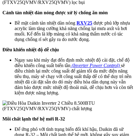
Cánh tản nhiệt dàn nóng được xử lý chống ăn mòn
Bề mặt cánh tản nhiệt dàn nóng
RXV25
được phủ lớp nhựa
acrylic làm tăng cường khả năng chống lại mưa axít và hơi
muối. Kế đến là lớp màng có khả năng thấm nước có tác
dụng chống rỉ sét gây ra do nước đọng.
Điều khiển nhiệt độ dễ chịu
Ngay sau khi máy đạt đến định mức nhiệt độ cài đặt, chế độ
điều khiển công suất biến tần
(Inverter Power Control)
sẽ
điều chỉnh lại mức công suất để giảm tối đa mức điện năng
tiêu thụ, máy sẽ chạy với công suất thấp để có thể duy trì nền
nhiệt đã cài đặt sẵn do đó máy điều hòa dân dụng này vẫn
đảm bảo được mức nhiệt độ thoải mái, dễ chịu hơn và còn tiết
kiệm được năng lượng.
Môi chất lạnh thế hệ mới R-32
Để ứng phó với tình trạng biến đổi khí hậu, Daikin đã sử
dụng R-32 – Môi chất lạnh thế hệ mới, không gây suy giảm