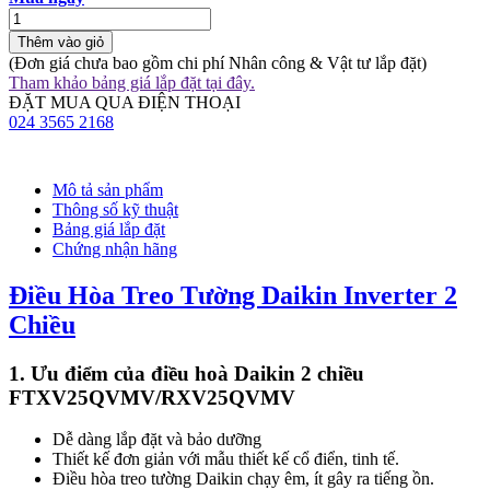
Thêm vào giỏ
(Đơn giá chưa bao gồm chi phí Nhân công & Vật tư lắp đặt)
Tham khảo bảng giá lắp đặt tại đây.
ĐẶT MUA QUA ĐIỆN THOẠI
024 3565 2168
Mô tả sản phẩm
Thông số kỹ thuật
Bảng giá lắp đặt
Chứng nhận hãng
Điều Hòa Treo Tường Daikin Inverter 2
Chiều
1. Ưu điểm của điều hoà Daikin 2 chiều
FTXV25QVMV/RXV25QVMV
Dễ dàng lắp đặt và bảo dưỡng
Thiết kế đơn giản với mẫu thiết kế cổ điển, tinh tế.
Điều hòa treo tường Daikin chạy êm, ít gây ra tiếng ồn.