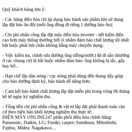
Quý khách hàng lưu ý:
- Các hãng điều hòa chỉ áp dụng bảo hành sản phẩm khi sử dụng
lắp đặt bảo ôn đôi (mỗi ống đồng đi riêng 1 đường bảo ôn);
- Chi phí nhân công lắp đặt máy điều hòa inverter - tiết kiệm điện
cao hơn máy thông thường bởi vì nhằm đảm bảo chất lượng tốt nhất
bắt buộc phải hút chân không bằng máy chuyên dụng;
- Việc kiểm tra, chỉnh sửa đường ống (đồng/nước) đã đi sẵn (thường
ở các chung cư) là bắt buộc nhằm đảm bảo: ống không bị tắc, gẫy
hay hở...
- Hạn chế lắp dàn nóng / cục nóng phải dùng đến thang dây giúp
cho bảo dưỡng định kỳ, bảo hành dễ dàng hơn;
- Cam kết bảo hành chất lượng lắp đặt miễn phí trong vòng 06 tháng
kể từ ngày ký nghiệm thu.
- Tổng tiền chi phí nhân công & vật tư lắp đặt phải thanh toán căn
cứ theo biên bản khối lượng nghiệm thu thực tế;
ĐIỆN MÁY ONLINE247 phân phối điều hòa chính hãng:
Panasonic, Daikin, LG; Funiki; casper; Sumikura; Mitsubishi,
Fujitsu, Midea; Nagakawa…