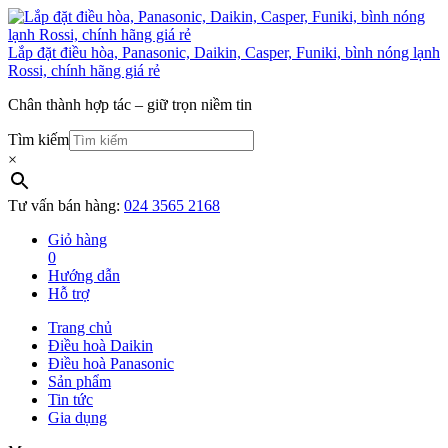
Lắp đặt điều hòa, Panasonic, Daikin, Casper, Funiki, bình nóng lạnh
Rossi, chính hãng giá rẻ
Chân thành hợp tác – giữ trọn niềm tin
Tìm kiếm
×
Tư vấn bán hàng:
024 3565 2168
Giỏ hàng
0
Hướng dẫn
Hỗ trợ
Trang chủ
Điều hoà Daikin
Điều hoà Panasonic
Sản phẩm
Tin tức
Gia dụng