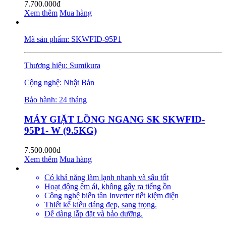
7.700.000đ
Xem thêm
Mua hàng
Mã sản phẩm: SKWFID-95P1
Thương hiệu: Sumikura
Cộng nghệ: Nhật Bản
Bảo hành: 24 tháng
MÁY GIẶT LỒNG NGANG SK SKWFID-
95P1- W (9.5KG)
7.500.000đ
Xem thêm
Mua hàng
Có khả năng làm lạnh nhanh và sâu tốt
Hoạt động êm ái, không gấy ra tiếng ồn
Công nghệ biến tần Inverter tiết kiệm điện
Thiết kế kiểu dáng đẹp, sang trọng.
Dễ dàng lắp đặt và bảo dưỡng.