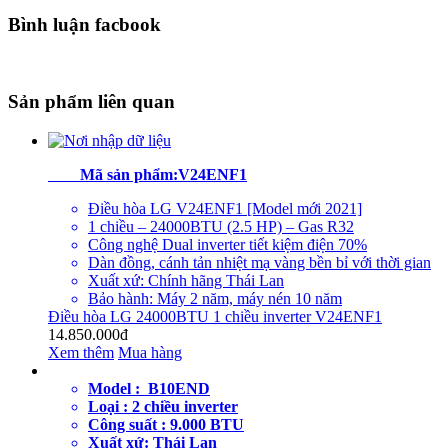
Bình luận facbook
Sản phẩm liên quan
Mã sản phẩm
:
V24ENF1
Điều hòa LG V24ENF1 [Model mới 2021]
1 chiều – 24000BTU (2.5 HP) – Gas R32
Công nghệ Dual inverter tiết kiệm điện 70%
Dàn đồng, cánh tản nhiệt mạ vàng bền bỉ với thời gian
Xuất xứ: Chính hãng Thái Lan
Bảo hành: Máy 2 năm, máy nén 10 năm
Điều hòa LG 24000BTU 1 chiều inverter V24ENF1
14.850.000đ
Xem thêm
Mua hàng
Model : B10END
Loại : 2 chiều inverter
Công suất : 9.000 BTU
Xuất xứ: Thái Lan