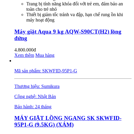
Trang bị tính năng khóa đối với trẻ em, đảm bảo an
toàn cho trẻ nhỏ
Thiết bị giảm tốc tránh va đập, hạn chế rung ồn khi
máy hoạt động
Máy giặt Aqua 9 kg AQW-S90CT(H2) lồng
đứng
4.800.000đ
Xem thêm
Mua hàng
Mã sản phẩm: SKWFID-95P1-G
Thương hiệu: Sumikura
Cộng nghệ: Nhật Bản
Bảo hành: 24 tháng
MÁY GIẶT LỒNG NGANG SK SKWFID-
95P1-G (9.5KG) (XÁM)