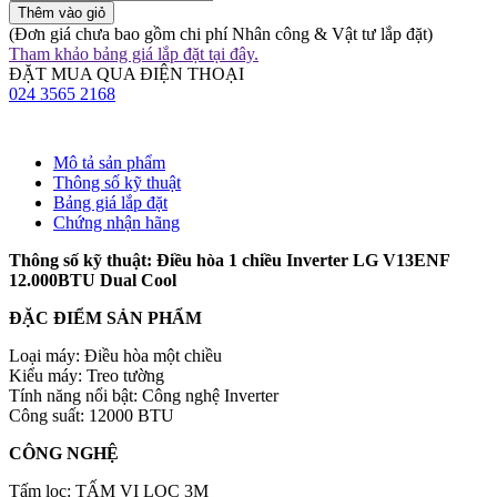
Thêm vào giỏ
(Đơn giá chưa bao gồm chi phí Nhân công & Vật tư lắp đặt)
Tham khảo bảng giá lắp đặt tại đây.
ĐẶT MUA QUA ĐIỆN THOẠI
024 3565 2168
Mô tả sản phẩm
Thông số kỹ thuật
Bảng giá lắp đặt
Chứng nhận hãng
Thông số kỹ thuật: Điều hòa 1 chiều Inverter LG V13ENF
12.000BTU Dual Cool
ĐẶC ĐIỂM SẢN PHẨM
Loại máy: Điều hòa một chiều
Kiểu máy: Treo tường
Tính năng nổi bật: Công nghệ Inverter
Công suất: 12000 BTU
nhân viên xuất nhập khẩu là làm gì
CÔNG NGHỆ
Tấm lọc: TẤM VI LỌC 3M