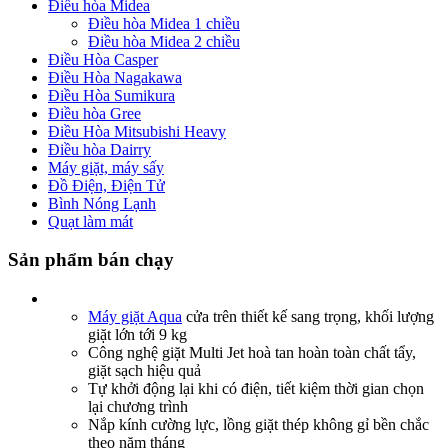
Điều hòa Midea
Điều hòa Midea 1 chiều
Điều hòa Midea 2 chiều
Điều Hòa Casper
Điều Hòa Nagakawa
Điều Hòa Sumikura
Điều hòa Gree
Điều Hòa Mitsubishi Heavy
Điều hòa Dairry
Máy giặt, máy sấy
Đồ Điện, Điện Tử
Bình Nóng Lạnh
Quạt làm mát
Sản phẩm bán chạy
Máy giặt Aqua
cửa trên thiết kế sang trọng, khối lượng
giặt lớn tới 9 kg
Công nghệ giặt Multi Jet hoà tan hoàn toàn chất tẩy,
giặt sạch hiệu quả
Tự khởi động lại khi có điện, tiết kiệm thời gian chọn
lại chương trình
Nắp kính cường lực, lồng giặt thép không gỉ bền chắc
theo năm tháng