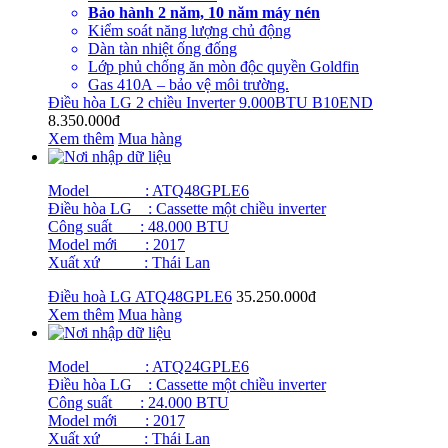
Bảo hành 2 năm, 10 năm máy nén
Kiểm soát năng lượng chủ động
Dàn tàn nhiệt ống đống
Lớp phủ chống ăn mòn độc quyền Goldfin
Gas 410A – bảo vệ môi trường.
Điều hòa LG 2 chiều Inverter 9.000BTU B10END
8.350.000đ
Xem thêm
Mua hàng
Model : ATQ48GPLE6
Điều hòa LG : Cassette một chiều inverter
Công suất : 48.000 BTU
Model mới : 2017
Xuất xứ : Thái Lan
Điều hoà LG ATQ48GPLE6
35.250.000đ
Xem thêm
Mua hàng
Model : ATQ24GPLE6
Điều hòa LG : Cassette một chiều inverter
Công suất : 24.000 BTU
Model mới : 2017
Xuất xứ : Thái Lan