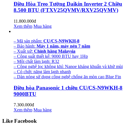
Điều Hòa Treo Tường Daikin Inverter 2 Chiều
8.500 BTU (FTXV25QVMV/RXV25QVMV)
11.800.000đ
Xem thêm
Mua hàng
– Mã sản phẩm:
CU/CS-N9WKH-8
– Bảo hành:
Máy 1 năm, máy nén 7 năm
– Xuất xứ:
Chính hãng Malaysia
– Công suất thiết kế: 9000 BTU hay 1Hp
– Môi chất làm lạnh: R32
– Công nghệ lọc không khí: Nanoe kháng khuẩn và khử mùi
– Có chức năng làm lạnh nhanh
– Dàn nóng sử dụng công nghệ chống ăn mòn cao Blue Fin
Điều hòa Panasonic 1 chiều CU/CS-N9WKH-8
9000BTU
7.300.000đ
Xem thêm
Mua hàng
Like Facebook