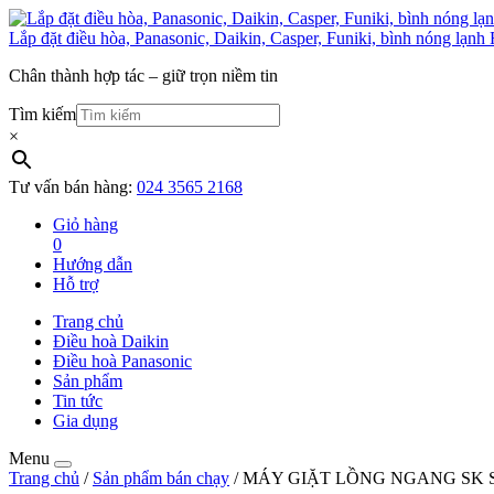
Lắp đặt điều hòa, Panasonic, Daikin, Casper, Funiki, bình nóng lạnh 
Chân thành hợp tác – giữ trọn niềm tin
Tìm kiếm
×
Tư vấn bán hàng:
024 3565 2168
Giỏ hàng
0
Hướng dẫn
Hỗ trợ
Trang chủ
Điều hoà Daikin
Điều hoà Panasonic
Sản phẩm
Tin tức
Gia dụng
Menu
Trang chủ
/
Sản phẩm bán chạy
/ MÁY GIẶT LỒNG NGANG SK SK