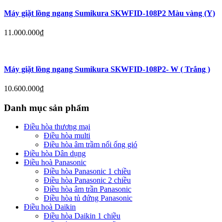
Máy giặt lồng ngang Sumikura SKWFID-108P2 Màu vàng (Y)
11.000.000
₫
Máy giặt lồng ngang Sumikura SKWFID-108P2- W ( Trắng )
10.600.000
₫
Danh mục sản phẩm
Điều hòa thương mại
Điều hòa multi
Điều hòa âm trầm nối ống gió
Điều hòa Dân dụng
Điều hoà Panasonic
Điều hòa Panasonic 1 chiều
Điều hòa Panasonic 2 chiều
Điều hòa âm trần Panasonic
Điều hòa tủ đứng Panasonic
Điều hoà Daikin
Điều hòa Daikin 1 chiều