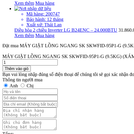
Xem thêm
Mua hàng
Mã hàng: 200747
Bảo hành: 12 tháng
Xuất xứ: Thái Lan
Điều hòa 2 chiều Inverter LG B24ENC – 24.000BTU
31.860
Xem thêm
Mua hàng
Đặt mua MÁY GIẶT LỒNG NGANG SK SKWFID-95P1-G (9.5K
MÁY GIẶT LỒNG NGANG SK SKWFID-95P1-G (9.5KG) (XÁ
Thêm vào giỏ
Bạn vui lòng nhập đúng số điện thoại để chúng tôi sẽ gọi xác nhận đ
Thông tin người mua
Anh
Chị
Tổng: