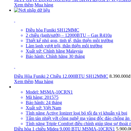
Xem thêm
Mua hàng
Điều hòa Funiki SH12MMC
2 chiều (lạnh/sưởi) – 12000BTU – Gas R410a
Thiết kế nhỏ gọn, tinh tế, thân thiện môi trường
Làm lạnh vượt trội, thân thiện môi trường
Xuất xứ: Chính hãng Malaysia
Bảo hành: Chính hãng 30 tháng
Điều Hòa Funiki 2 Chiều 12.000BTU SH12MMC
8.390.000
Xem thêm
Mua hàng
Model: MSMA-10CRN1
Mã hàng: 201575
Bảo hành: 24 tháng
Xuất xứ: Việt Nam
Tính năng Active Ionizer loại bỏ tối đa vi khuẩn và bụi
Tấm tản nhiệt với công nghệ mạ vàng độc đáo chống ăn
Tính năng Triple Comfort điều chỉnh giúp tặng sự thoải 
Điều hòa 1 chiều Midea 9.000 BTU MSMA-10CRN1
5.900.