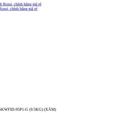
Rossi, chính hãng giá rẻ
WFID-95P1-G (9.5KG) (XÁM)