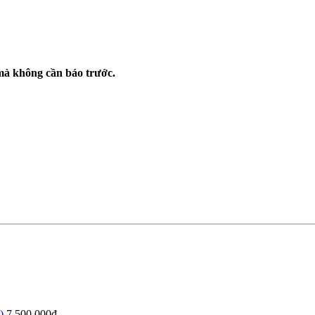
 mà không cần báo trước.
)
7.500.000đ