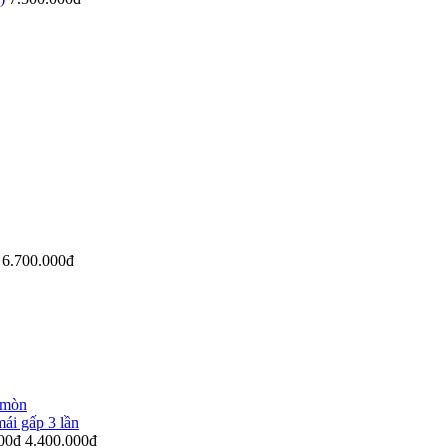
đ
6.700.000đ
 mòn
mái gấp 3 lần
000đ
4.400.000đ