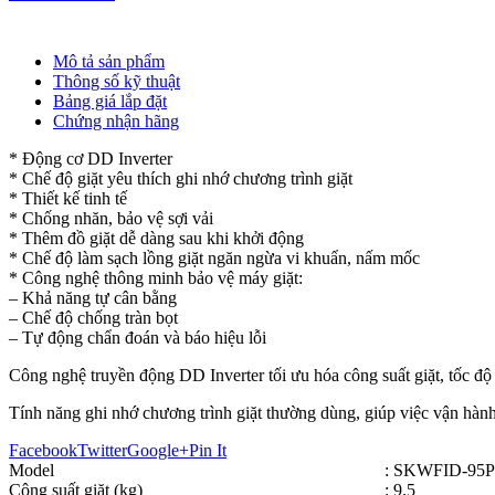
Mô tả sản phẩm
Thông số kỹ thuật
Bảng giá lắp đặt
Chứng nhận hãng
* Động cơ DD Inverter
* Chế độ giặt yêu thích ghi nhớ chương trình giặt
* Thiết kế tinh tế
* Chống nhăn, bảo vệ sợi vải
* Thêm đồ giặt dễ dàng sau khi khởi động
* Chế độ làm sạch lồng giặt ngăn ngừa vi khuẩn, nấm mốc
* Công nghệ thông minh bảo vệ máy giặt:
– Khả năng tự cân bằng
– Chế độ chống tràn bọt
– Tự động chẩn đoán và báo hiệu lỗi
Công nghệ truyền động DD Inverter tối ưu hóa công suất giặt, tốc độ 
Tính năng ghi nhớ chương trình giặt thường dùng, giúp việc vận hành
Facebook
Twitter
Google+
Pin It
Model
: SKWFID-95P
Công suất giặt (kg)
: 9.5