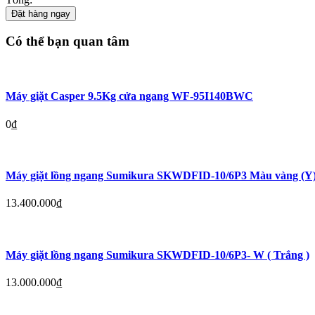
Đặt hàng ngay
Có thể bạn quan tâm
Máy giặt Casper 9.5Kg cửa ngang WF-95I140BWC
0
₫
Máy giặt lồng ngang Sumikura SKWDFID-10/6P3 Màu vàng (Y
13.400.000
₫
Máy giặt lồng ngang Sumikura SKWDFID-10/6P3- W ( Trắng )
13.000.000
₫