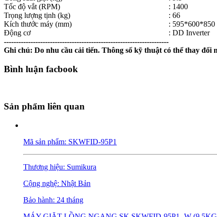
Tốc độ vắt (RPM)
: 1400
Trọng lượng tịnh (kg)
: 66
Kích thước máy (mm)
: 595*600*850
Động cơ
: DD Inverter
--------------------------------------------------------------------
Ghi chú: Do nhu cầu cải tiến. Thông số kỹ thuật có thể thay đổi
Bình luận facbook
Sản phẩm liên quan
Mã sản phẩm: SKWFID-95P1
Thương hiệu: Sumikura
Cộng nghệ: Nhật Bản
Bảo hành: 24 tháng
MÁY GIẶT LỒNG NGANG SK SKWFID-95P1- W (9.5KG