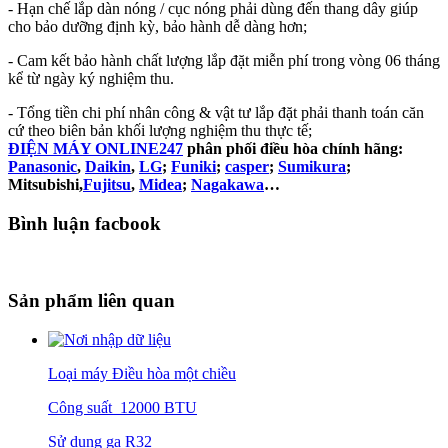
- Hạn chế lắp dàn nóng / cục nóng phải dùng đến thang dây giúp
cho bảo dưỡng định kỳ, bảo hành dễ dàng hơn;
- Cam kết bảo hành chất lượng lắp đặt miễn phí trong vòng 06 tháng
kể từ ngày ký nghiệm thu.
- Tổng tiền chi phí nhân công & vật tư lắp đặt phải thanh toán căn
cứ theo biên bản khối lượng nghiệm thu thực tế;
ĐIỆN MÁY ONLINE247
phân phối điều hòa chính hãng:
Panasonic
,
Daikin
,
LG
;
Funiki
;
casper
;
Sumikura
;
Mitsubishi,
Fujitsu
,
Midea
;
Nagakawa
…
Bình luận facbook
Sản phẩm liên quan
Loại máy Điều hòa một chiều
Công suất 12000 BTU
Sử dụng ga R32