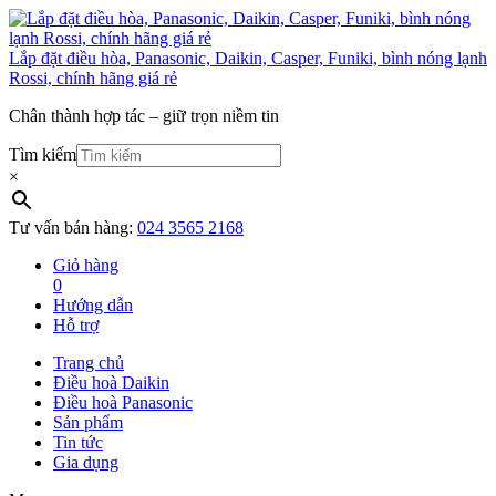
Lắp đặt điều hòa, Panasonic, Daikin, Casper, Funiki, bình nóng lạnh
Rossi, chính hãng giá rẻ
Chân thành hợp tác – giữ trọn niềm tin
Tìm kiếm
×
Tư vấn bán hàng:
024 3565 2168
Giỏ hàng
0
Hướng dẫn
Hỗ trợ
Trang chủ
Điều hoà Daikin
Điều hoà Panasonic
Sản phẩm
Tin tức
Gia dụng