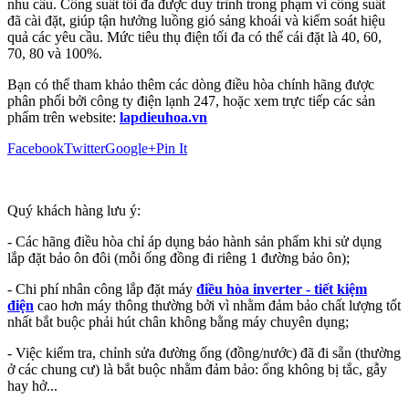
nhu cầu. Công suất tối đa được duy trình trong phạm vi công suất
đã cài đặt, giúp tận hưởng luồng gió sảng khoái và kiểm soát hiệu
quả các yêu cầu. Mức tiêu thụ điện tối đa có thể cái đặt là 40, 60,
70, 80 và 100%.
Bạn có thể tham khảo thêm các dòng điều hòa chính hãng được
phân phối bởi công ty điện lạnh 247, hoặc xem trực tiếp các sản
phẩm trên website:
lapdieuhoa.vn
Facebook
Twitter
Google+
Pin It
Quý khách hàng lưu ý:
- Các hãng điều hòa chỉ áp dụng bảo hành sản phẩm khi sử dụng
lắp đặt bảo ôn đôi (mỗi ống đồng đi riêng 1 đường bảo ôn);
- Chi phí nhân công lắp đặt máy
điều hòa inverter - tiết kiệm
điện
cao hơn máy thông thường bởi vì nhằm đảm bảo chất lượng tốt
nhất bắt buộc phải hút chân không bằng máy chuyên dụng;
- Việc kiểm tra, chỉnh sửa đường ống (đồng/nước) đã đi sẵn (thường
ở các chung cư) là bắt buộc nhằm đảm bảo: ống không bị tắc, gẫy
hay hở...