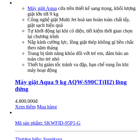
Máy giặt Aqua
cửa trên thiết kế sang trọng, khối lượng
giặt lớn tới 9 kg
Công nghệ giặt Multi Jet hoà tan hoàn toàn chất tẩy,
giặt sạch hiệu quả
Tự khởi động lại khi có điện, tiết kiệm thời gian chọn
lại chương trình
Nắp kính cường lực, lồng giặt thép không gỉ bền chắc
theo năm tháng
Trang bị tính năng khóa đối với trẻ em, đảm bảo an
toàn cho trẻ nhỏ
Thiết bị giảm tốc tránh va đập, hạn chế rung ồn khi
máy hoạt động
Máy giặt Aqua 9 kg AQW-S90CT(H2) lồng
đứng
4.800.000đ
Xem thêm
Mua hàng
Mã sản phẩm: SKWFID-95P1-G
Thương hiệu: Sumikura