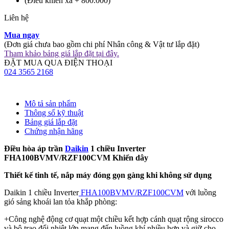
(Điều khiển xa + 800.000)
Liên hệ
Mua ngay
(Đơn giá chưa bao gồm chi phí Nhân công & Vật tư lắp đặt)
Tham khảo bảng giá lắp đặt tại đây.
ĐẶT MUA QUA ĐIỆN THOẠI
024 3565 2168
Mô tả sản phẩm
Thông số kỹ thuật
Bảng giá lắp đặt
Chứng nhận hãng
Điều hòa áp trần
Daikin
1 chiều Inverter
FHA100BVMV/RZF100CVM Khiển dây
Thiết kế tinh tế, nắp máy đóng gọn gàng khi không sử dụng
Daikin 1 chiều Inverter
FHA100BVMV/RZF100CVM
với luồng
gió sảng khoái lan tỏa khắp phòng:
+Công nghệ động cơ quạt một chiều kết hợp cánh quạt rộng sirocco
và bộ trao đổi nhiệt lớn mang đến luồng khí nhiều hơn và giữ cho