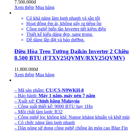
7.500.000đ
Xem thêm
Mua hàng
Có khả năng làm lạnh nhanh và sâu tốt
Hoạt động êm ái, không gấy ra tiếng ồn
Công nghệ biến tần Inverter tiết kiệm điện
Thiết kế kiểu dáng đẹp, sang trọng.
Dễ dàng lắp đặt và bảo dưỡng.
Điều Hòa Treo Tường Daikin Inverter 2 Chiều
8.500 BTU (FTXV25QVMV/RXV25QVMV)
11.800.000đ
Xem thêm
Mua hàng
– Mã sản phẩm:
CU/CS-N9WKH-8
– Bảo hành:
Máy 1 năm, máy nén 7 năm
– Xuất xứ:
Chính hãng Malaysia
– Công suất thiết kế: 9000 BTU hay 1Hp
– Môi chất làm lạnh: R32
– Công nghệ lọc không khí: Nanoe kháng khuẩn và khử mùi
– Có chức năng làm lạnh nhanh
– Dàn nóng sử dụng công nghệ chống ăn mòn cao Blue Fin