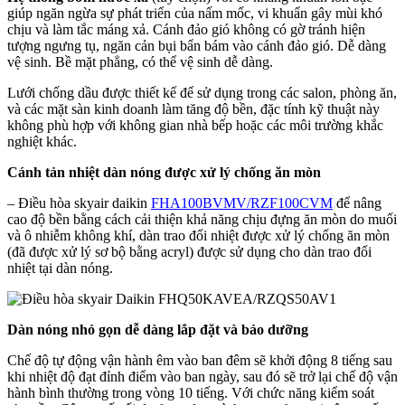
giúp ngăn ngừa sự phát triển của nấm mốc, vi khuẩn gây mùi khó
chịu và làm tắc máng xả. Cánh đảo gió không có gờ tránh hiện
tượng ngưng tụ, ngăn cản bụi bẩn bám vào cánh đảo gió. Dễ dàng
vệ sinh. Bề mặt phẳng, có thể vệ sinh dễ dàng.
Lưới chống dầu được thiết kế để sử dụng trong các salon, phòng ăn,
và các mặt sàn kinh doanh làm tăng độ bền, đặc tính kỹ thuật này
không phù hợp với không gian nhà bếp hoặc các môi trường khắc
nghiệt khác.
Cánh tản nhiệt dàn nóng được xử lý chống ăn mòn
– Điều hòa skyair daikin
FHA100BVMV/RZF100CVM
để nâng
cao độ bền bằng cách cải thiện khả năng chịu đựng ăn mòn do muối
và ô nhiễm không khí, dàn trao đổi nhiệt được xử lý chống ăn mòn
(đã được xử lý sơ bộ bằng acryl) được sử dụng cho dàn trao đổi
nhiệt tại dàn nóng.
Dàn nóng nhỏ gọn dễ dàng lắp đặt và bảo dưỡng
Chế độ tự động vận hành êm vào ban đêm sẽ khởi động 8 tiếng sau
khi nhiệt độ đạt đỉnh điểm vào ban ngày, sau đó sẽ trở lại chế độ vận
hành bình thường trong vòng 10 tiếng. Với chức năng kiểm soát