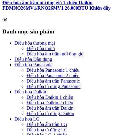
Điều hòa âm trần nối ống gió 1 chiều Daikin
FDMNQ26MV1/RNQ26MV1 26.000BTU Khiển dây
0
₫
Danh mục sản phẩm
Điều hòa thương mại
Điều hòa multi
Điều hòa âm trầm nối ống gió
Điều hòa Dân dụng
Điều hoà Panasonic
Điều hòa Panasonic 1 chiều
Điều hòa Panasonic 2 chiều
Điều hòa âm trần Panasonic
Điều hòa tủ đứng Panasonic
Điều hoà Daikin
Điều hòa Daikin 1 chiều
Điều hòa Daikin 2 chiều
Điều hòa âm trần Daikin
Điều hòa tủ đứng Daikin
Điều hoà LG
Điều hòa âm trần LG
Điều hòa tủ đứng LG