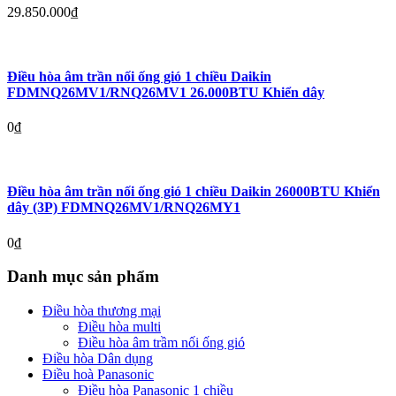
29.850.000
₫
Điều hòa âm trần nối ống gió 1 chiều Daikin
FDMNQ26MV1/RNQ26MV1 26.000BTU Khiển dây
0
₫
Điều hòa âm trần nối ống gió 1 chiều Daikin 26000BTU Khiển
dây (3P) FDMNQ26MV1/RNQ26MY1
0
₫
Danh mục sản phẩm
Điều hòa thương mại
Điều hòa multi
Điều hòa âm trầm nối ống gió
Điều hòa Dân dụng
Điều hoà Panasonic
Điều hòa Panasonic 1 chiều