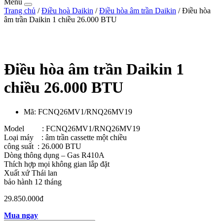
Menu
Trang chủ
/
Điều hoà Daikin
/
Điều hòa âm trần Daikin
/ Điều hòa
âm trần Daikin 1 chiều 26.000 BTU
Điều hòa âm trần Daikin 1
chiều 26.000 BTU
Mã:
FCNQ26MV1/RNQ26MV19
Model : FCNQ26MV1/RNQ26MV19
Loại máy : âm trần cassette một chiều
công suất : 26.000 BTU
Dòng thông dụng – Gas R410A
Thích hợp mọi không gian lắp đặt
Xuất xứ Thái lan
bảo hành 12 tháng
29.850.000đ
Mua ngay