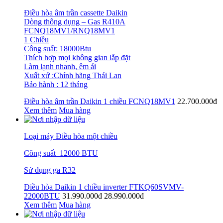
Điều hòa âm trần cassette Daikin
Dòng thông dụng – Gas R410A
FCNQ18MV1/RNQ18MV1
1 Chiều
Công suất: 18000Btu
Thích hợp mọi không gian lắp đặt
Làm lạnh nhanh, êm ái
Xuất xứ :Chính hãng Thái Lan
Bảo hành : 12 tháng
Điều hòa âm trần Daikin 1 chiều FCNQ18MV1
22.700.000đ
Xem thêm
Mua hàng
Loại máy Điều hòa một chiều
Công suất 12000 BTU
Sử dụng ga R32
Điều hòa Daikin 1 chiều inverter FTKQ60SVMV-
22000BTU
31.990.000đ
28.990.000đ
Xem thêm
Mua hàng