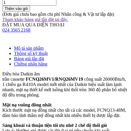
Thêm vào giỏ
(Đơn giá chưa bao gồm chi phí Nhân công & Vật tư lắp đặt)
Tham khảo bảng giá lắp đặt tại đây.
ĐẶT MUA QUA ĐIỆN THOẠI
024 3565 2168
Mô tả sản phẩm
Thông số kỹ thuật
Bảng giá lắp đặt
Chứng nhận hãng
Điều hòa Daikin âm
trần cassette
FCNQ26MV1/RNQ26MV19
công suất 26000Btu/h,
1 chiều ga R410A model mới nhất của Daikin hiệu suất làm lạnh
nhanh, mặt nạ thiết kế mới luồng khí thổi tròn 360 độ phân bổ nhiệt
độ đều trong phòng.
Mặt nạ vuông đồng nhất
Kích thước mặt nạ đồng nhất cho tất cả các model, FCNQ13-48M,
đảm bảo tính thẩm mỹ đồng nhất khi nhiều thiết bị được lắp đặt.
Sảng khoái và thuận tiện tối ưu nhờ 2 chế độ thổi gió
Lưu ý: Hướng gió được cài đặt ở vị trí tiêu chuẩn khi xuất