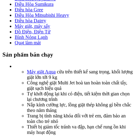
Điều Hòa Sumikura
Điều hòa Gree
Điều Hòa Mitsubishi Heavy
Điều hòa Dairry
Máy giặt, máy sấy
Đồ Điện, Điện Tử
Bình Nóng Lạnh
Quạt làm mát
Sản phẩm bán chạy
Máy giặt Aqua
cửa trên thiết kế sang trọng, khối lượng
giặt lớn tới 9 kg
Công nghệ giặt Multi Jet hoà tan hoàn toàn chất tẩy,
giặt sạch hiệu quả
Tự khởi động lại khi có điện, tiết kiệm thời gian chọn
lại chương trình
Nắp kính cường lực, lồng giặt thép không gỉ bền chắc
theo năm tháng
Trang bị tính năng khóa đối với trẻ em, đảm bảo an
toàn cho trẻ nhỏ
Thiết bị giảm tốc tránh va đập, hạn chế rung ồn khi
máy hoạt động