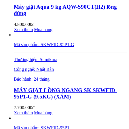
Máy giặt Aqua 9 kg AQW-S90CT(H2) lồng
đứng
4.800.000đ
Xem thêm
Mua hàng
Mã sản phẩm: SKWFID-95P1-G
Thương hiệu: Sumikura
Cộng nghệ: Nhật Bản
Bảo hành: 24 tháng
MÁY GIẶT LỒNG NGANG SK SKWFID-
95P1-G (9.5KG) (XÁM)
7.700.000đ
Xem thêm
Mua hàng
Mã sản phẩm: SKWFID-95P1