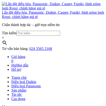
Lắp đặt điều hòa, Panasonic, Daikin, Casper, Funiki, bình nóng lạnh
Rossi, chính hãng giá rẻ
Chân thành hợp tác – giữ trọn niềm tin
Tìm kiếm
×
Tư vấn bán hàng:
024 3565 2168
Giỏ hàng
0
Hướng dẫn
Hỗ trợ
Trang chủ
Điều hoà Daikin
Điều hoà Panasonic
Sản phẩm
Tin tức
Gia dụng