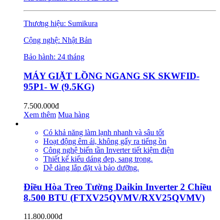
Thương hiệu: Sumikura
Cộng nghệ: Nhật Bản
Bảo hành: 24 tháng
MÁY GIẶT LỒNG NGANG SK SKWFID-
95P1- W (9.5KG)
7.500.000đ
Xem thêm
Mua hàng
Có khả năng làm lạnh nhanh và sâu tốt
Hoạt động êm ái, không gấy ra tiếng ồn
Công nghệ biến tần Inverter tiết kiệm điện
Thiết kế kiểu dáng đẹp, sang trọng.
Dễ dàng lắp đặt và bảo dưỡng.
Điều Hòa Treo Tường Daikin Inverter 2 Chiều
8.500 BTU (FTXV25QVMV/RXV25QVMV)
11.800.000đ