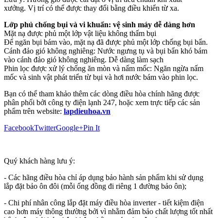
xưởng. Vị trí có thể được thay đổi bằng điều khiển từ xa.
Lớp phủ chống bụi và vi khuẩn: vệ sinh máy dễ dàng hơn
Mặt nạ được phủ một lớp vật liệu không thấm bụi
Để ngăn bụi bám vào, mặt nạ đã được phủ một lớp chống bụi bẩn.
Cánh đảo gió không nghiêng: Nước ngưng tụ và bụi bẩn khó bám
vào cánh đảo gió không nghiêng. Dễ dàng làm sạch
Phin lọc được xử lý chống ăn mòn và nấm mốc: Ngăn ngừa nấm
mốc và sinh vật phát triển từ bụi và hơi nước bám vào phin lọc.
Bạn có thể tham khảo thêm các dòng điều hòa chính hãng được
phân phối bởi công ty điện lạnh 247, hoặc xem trực tiếp các sản
phẩm trên website:
lapdieuhoa.vn
Facebook
Twitter
Google+
Pin It
Quý khách hàng lưu ý:
- Các hãng điều hòa chỉ áp dụng bảo hành sản phẩm khi sử dụng
lắp đặt bảo ôn đôi (mỗi ống đồng đi riêng 1 đường bảo ôn);
- Chi phí nhân công lắp đặt máy điều hòa inverter - tiết kiệm điện
cao hơn máy thông thường bởi vì nhằm đảm bảo chất lượng tốt nhất