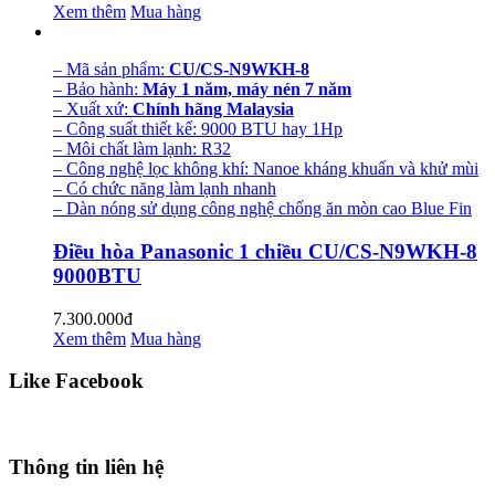
Xem thêm
Mua hàng
– Mã sản phẩm:
CU/CS-N9WKH-8
– Bảo hành:
Máy 1 năm, máy nén 7 năm
– Xuất xứ:
Chính hãng Malaysia
– Công suất thiết kế: 9000 BTU hay 1Hp
– Môi chất làm lạnh: R32
– Công nghệ lọc không khí: Nanoe kháng khuẩn và khử mùi
– Có chức năng làm lạnh nhanh
– Dàn nóng sử dụng công nghệ chống ăn mòn cao Blue Fin
Điều hòa Panasonic 1 chiều CU/CS-N9WKH-8
9000BTU
7.300.000đ
Xem thêm
Mua hàng
Like Facebook
Thông tin liên hệ