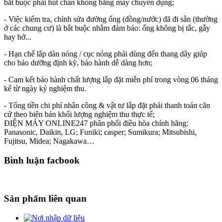
bắt buộc phải hút chân không bằng máy chuyên dụng;
- Việc kiểm tra, chỉnh sửa đường ống (đồng/nước) đã đi sẵn (thường
ở các chung cư) là bắt buộc nhằm đảm bảo: ống không bị tắc, gẫy
hay hở...
- Hạn chế lắp dàn nóng / cục nóng phải dùng đến thang dây giúp
cho bảo dưỡng định kỳ, bảo hành dễ dàng hơn;
- Cam kết bảo hành chất lượng lắp đặt miễn phí trong vòng 06 tháng
kể từ ngày ký nghiệm thu.
- Tổng tiền chi phí nhân công & vật tư lắp đặt phải thanh toán căn
cứ theo biên bản khối lượng nghiệm thu thực tế;
ĐIỆN MÁY ONLINE247 phân phối điều hòa chính hãng:
Panasonic, Daikin, LG; Funiki; casper; Sumikura; Mitsubishi,
Fujitsu, Midea; Nagakawa…
Bình luận facbook
Sản phẩm liên quan