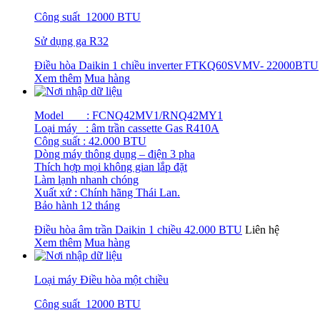
Công suất 12000 BTU
Sử dụng ga R32
Điều hòa Daikin 1 chiều inverter FTKQ60SVMV- 22000BTU
Xem thêm
Mua hàng
Model : FCNQ42MV1/RNQ42MY1
Loại máy : âm trần cassette Gas R410A
Công suất : 42.000 BTU
Dòng máy thông dụng – điện 3 pha
Thích hợp mọi không gian lắp đặt
Làm lạnh nhanh chóng
Xuất xứ : Chính hãng Thái Lan.
Bảo hành 12 tháng
Điều hòa âm trần Daikin 1 chiều 42.000 BTU
Liên hệ
Xem thêm
Mua hàng
Loại máy Điều hòa một chiều
Công suất 12000 BTU