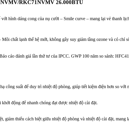
FTKC71NVMV/RKC71NVMV 26.000BTU
ới hình dáng cong của nụ cười – Smile curve – mang lại vẻ thanh lịch 
 Môi chất lạnh thế hệ mới, không gây suy giảm tầng ozone và có chỉ số
 Báo cáo đánh giá lần thứ tư của IPCC. GWP 100 năm so sánh: HFC4
 hạ công suất để duy trì nhiệt độ phòng, giúp tiết kiệm điện hơn so với
i khởi động để nhanh chóng đạt được nhiệt độ cài đặt.
t, giảm thiểu cách biệt giữa nhiệt độ phòng và nhiệt độ cài đặt, mang l