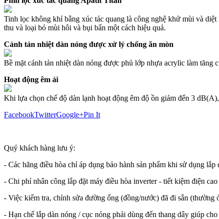
Phin lọc xúc tác quang Apatit Titan
Tinh lọc không khí bằng xúc tác quang là công nghệ khử mùi và diệt kh
thu và loại bỏ mùi hôi và bụi bẩn một cách hiệu quả.
Cánh tản nhiệt dàn nóng được xử lý chống ăn mòn
Bề mặt cánh tản nhiệt dàn nóng được phủ lớp nhựa acrylic làm tăng 
Hoạt động êm ái
Khi lựa chọn chế độ dàn lạnh hoạt động êm độ ồn giảm đến 3 dB(A)
Facebook
Twitter
Google+
Pin It
Quý khách hàng lưu ý:
- Các hãng điều hòa chỉ áp dụng bảo hành sản phẩm khi sử dụng lắp 
- Chi phí nhân công lắp đặt máy điều hòa inverter - tiết kiệm điện 
- Việc kiểm tra, chỉnh sửa đường ống (đồng/nước) đã đi sẵn (thường 
- Hạn chế lắp dàn nóng / cục nóng phải dùng đến thang dây giúp cho