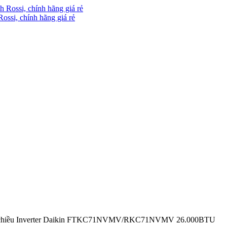
Rossi, chính hãng giá rẻ
1 chiều Inverter Daikin FTKC71NVMV/RKC71NVMV 26.000BTU