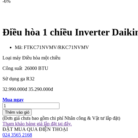
-6%
Điều hòa 1 chiều Inverter 
Mã:
FTKC71NVMV/RKC71NVMV
Loại máy Điều hòa một chiều
Công suất 26000 BTU
Sử dụng ga R32
32.990.000đ
35.290.000đ
Mua ngay
Thêm vào giỏ
(Đơn giá chưa bao gồm chi phí Nhân công & Vật tư lắp đặt)
Tham khảo bảng giá lắp đặt tại đây.
ĐẶT MUA QUA ĐIỆN THOẠI
024 3565 2168