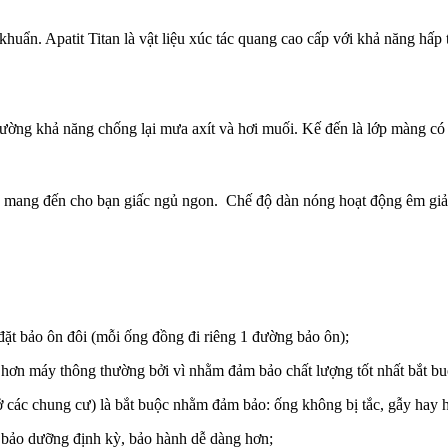
uẩn. Apatit Titan là vật liệu xúc tác quang cao cấp với khả năng hấp t
cường khả năng chống lại mưa axít và hơi muối. Kế đến là lớp màng có
, mang đến cho bạn giấc ngủ ngon. Chế độ dàn nóng hoạt động êm giảm
đặt bảo ôn đôi (mỗi ống đồng đi riêng 1 đường bảo ôn);
cao hơn máy thông thường bởi vì nhằm đảm bảo chất lượng tốt nhất bắt
ở các chung cư) là bắt buộc nhằm đảm bảo: ống không bị tắc, gẫy hay h
 bảo dưỡng định kỳ, bảo hành dễ dàng hơn;