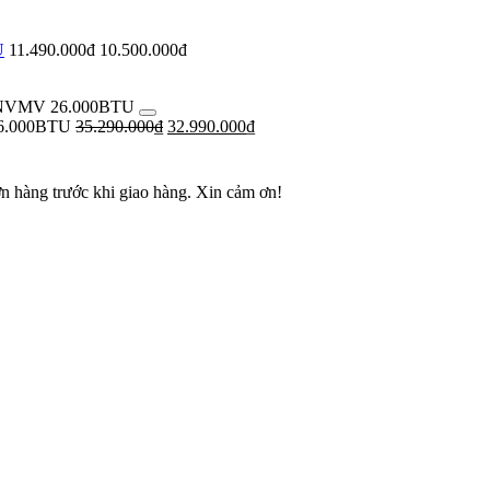
U
11.490.000đ
10.500.000đ
71NVMV 26.000BTU
26.000BTU
35.290.000
₫
32.990.000
₫
ơn hàng trước khi giao hàng. Xin cảm ơn!