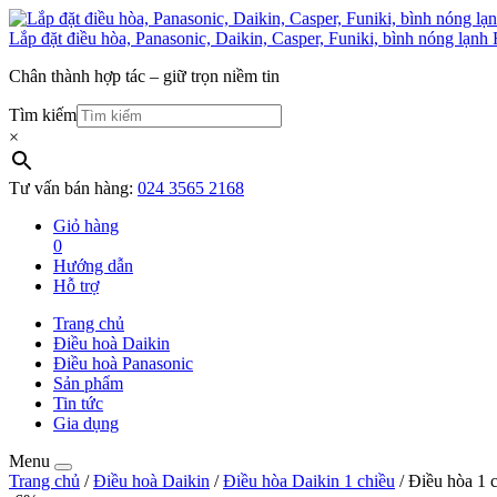
Lắp đặt điều hòa, Panasonic, Daikin, Casper, Funiki, bình nóng lạnh 
Chân thành hợp tác – giữ trọn niềm tin
Tìm kiếm
×
Tư vấn bán hàng:
024 3565 2168
Giỏ hàng
0
Hướng dẫn
Hỗ trợ
Trang chủ
Điều hoà Daikin
Điều hoà Panasonic
Sản phẩm
Tin tức
Gia dụng
Menu
Trang chủ
/
Điều hoà Daikin
/
Điều hòa Daikin 1 chiều
/ Điều hòa 