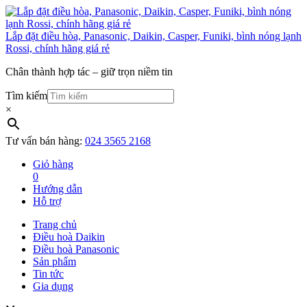
Lắp đặt điều hòa, Panasonic, Daikin, Casper, Funiki, bình nóng lạnh
Rossi, chính hãng giá rẻ
Chân thành hợp tác – giữ trọn niềm tin
Tìm kiếm
×
Tư vấn bán hàng:
024 3565 2168
Giỏ hàng
0
Hướng dẫn
Hỗ trợ
Trang chủ
Điều hoà Daikin
Điều hoà Panasonic
Sản phẩm
Tin tức
Gia dụng