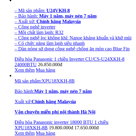
– Mã sản phẩm:
U24VKH-8
– Bảo hành:
Máy 1 năm, máy nén 7 năm
– Xuất xứ:
Chính hãng Malaysia
– Công nghê inverter
– Môi chất làm lạnh: R32
– Công nghệ lọc không khí: Nanoe kháng khuẩn và khử mùi
– Có chức năng làm lạnh siêu nhanh
– Dàn nóng sử dụng công nghệ chống ăn mòn cao Blue Fin
Điều hòa Panasonic 1 chiều Inverter CU/CS-U24XKH-8
24000BTU
26.850.000đ
Xem thêm
Mua hàng
Mã sản phẩm
:
XPU18XKH-8B
Bảo hành
:
Máy 1 năm, máy nén 7 năm
Xuất xứ
:
Chính hãng Malaysia
Vận chuyển miễn phí nội thành Hà Nội
Điều hòa Panasonic inverter 18000 BTU 1 chiều
XPU18XKH-8B
19.800.000đ
17.650.000đ
Xem thêm
Mua hàng