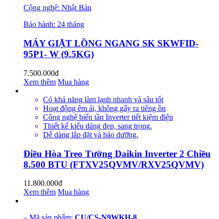
Cộng nghệ: Nhật Bản
Bảo hành: 24 tháng
MÁY GIẶT LỒNG NGANG SK SKWFID-
95P1- W (9.5KG)
7.500.000đ
Xem thêm
Mua hàng
Có khả năng làm lạnh nhanh và sâu tốt
Hoạt động êm ái, không gấy ra tiếng ồn
Công nghệ biến tần Inverter tiết kiệm điện
Thiết kế kiểu dáng đẹp, sang trọng.
Dễ dàng lắp đặt và bảo dưỡng.
Điều Hòa Treo Tường Daikin Inverter 2 Chiều
8.500 BTU (FTXV25QVMV/RXV25QVMV)
11.800.000đ
Xem thêm
Mua hàng
– Mã sản phẩm:
CU/CS-N9WKH-8