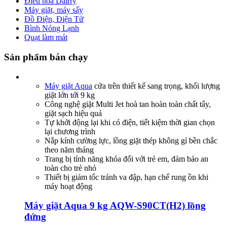
Điều hòa Dairry
Máy giặt, máy sấy
Đồ Điện, Điện Tử
Bình Nóng Lạnh
Quạt làm mát
Sản phẩm bán chạy
Máy giặt Aqua
cửa trên thiết kế sang trọng, khối lượng
giặt lớn tới 9 kg
Công nghệ giặt Multi Jet hoà tan hoàn toàn chất tẩy,
giặt sạch hiệu quả
Tự khởi động lại khi có điện, tiết kiệm thời gian chọn
lại chương trình
Nắp kính cường lực, lồng giặt thép không gỉ bền chắc
theo năm tháng
Trang bị tính năng khóa đối với trẻ em, đảm bảo an
toàn cho trẻ nhỏ
Thiết bị giảm tốc tránh va đập, hạn chế rung ồn khi
máy hoạt động
Máy giặt Aqua 9 kg AQW-S90CT(H2) lồng
đứng