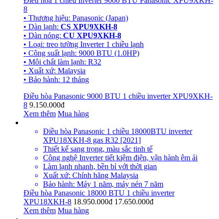
Điều hòa 1 chiều Inverter 9000 BTU Panasonic XPU9XKH-
8
• Thương hiệu: Panasonic (Japan)
• Dàn lạnh:
CS XPU9XKH-8
• Dàn nóng:
CU XPU9XKH-8
• Loại: treo tường Inverter 1 chiều lạnh
• Công suất lạnh: 9000 BTU (1.0HP)
• Môi chất làm lạnh: R32
• Xuất xứ: Malaysia
• Bảo hành: 12 tháng
Điều hòa Panasonic 9000 BTU 1 chiều inverter XPU9XKH-
8
9.150.000đ
Xem thêm
Mua hàng
Điều hòa Panasonic 1 chiều 18000BTU inverter
XPU18XKH-8 gas R32 [2021]
Thiết kế sang trọng, màu sắc tinh tế
Công nghệ Inverter tiết kiệm điện, vận hành êm ái
Làm lạnh nhanh, bền bỉ với thời gian
Xuất xứ: Chính hãng Malaysia
Bảo hành: Máy 1 năm, máy nén 7 năm
Điều hòa Panasonic 18000 BTU 1 chiều inverter
XPU18XKH-8
18.950.000đ
17.650.000đ
Xem thêm
Mua hàng