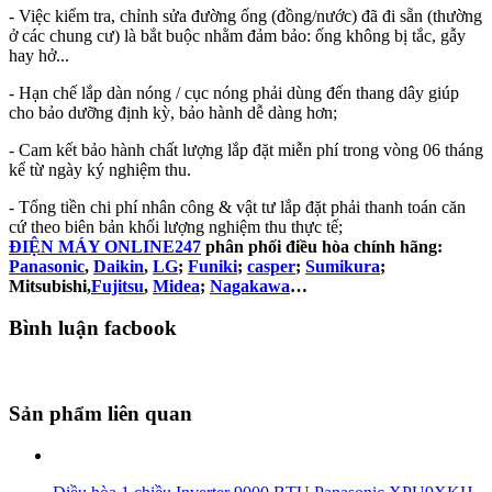
- Việc kiểm tra, chỉnh sửa đường ống (đồng/nước) đã đi sẵn (thường
ở các chung cư) là bắt buộc nhằm đảm bảo: ống không bị tắc, gẫy
hay hở...
- Hạn chế lắp dàn nóng / cục nóng phải dùng đến thang dây giúp
cho bảo dưỡng định kỳ, bảo hành dễ dàng hơn;
- Cam kết bảo hành chất lượng lắp đặt miễn phí trong vòng 06 tháng
kể từ ngày ký nghiệm thu.
- Tổng tiền chi phí nhân công & vật tư lắp đặt phải thanh toán căn
cứ theo biên bản khối lượng nghiệm thu thực tế;
ĐIỆN MÁY ONLINE247
phân phối điều hòa chính hãng:
Panasonic
,
Daikin
,
LG
;
Funiki
;
casper
;
Sumikura
;
Mitsubishi,
Fujitsu
,
Midea
;
Nagakawa
…
Bình luận facbook
Sản phẩm liên quan