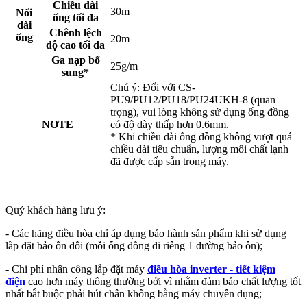
Chiều dài
30m
Nối
ống tối đa
dài
Chênh lệch
ống
20m
độ cao tối đa
Ga nạp bổ
25g/m
sung*
Chú ý: Đối với CS-
PU9/PU12/PU18/PU24UKH-8 (quan
trọng), vui lòng không sử dụng ống đồng
NOTE
có độ dày thấp hơn 0.6mm.
* Khi chiều dài ống đồng không vượt quá
chiều dài tiêu chuẩn, lượng môi chất lạnh
đã được cấp sẵn trong máy.
Quý khách hàng lưu ý:
- Các hãng điều hòa chỉ áp dụng bảo hành sản phẩm khi sử dụng
lắp đặt bảo ôn đôi (mỗi ống đồng đi riêng 1 đường bảo ôn);
- Chi phí nhân công lắp đặt máy
điều hòa inverter - tiết kiệm
điện
cao hơn máy thông thường bởi vì nhằm đảm bảo chất lượng tốt
nhất bắt buộc phải hút chân không bằng máy chuyên dụng;