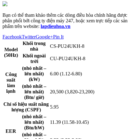
Bạn có thể tham khảo thêm các dòng điều hòa chính hãng được
phân phối bởi công ty điện máy 247, hoặc xem trực tiếp các sản
phẩm trên website:
lapdieuhoa.vn
Facebook
Twitter
Google+
Pin It
Khối trong
CS-PU24UKH-8
nhà
Model
(50Hz)
Khối ngoài
CU-PU24UKH-8
trời
(nhỏ nhất –
lớn nhất)
6.00 (1.12-6.80)
Công
(kW)
suất
làm
(nhỏ nhất –
lạnh
lớn nhất)
20,500 (3,820-23,200)
(Btu/ giờ)
Chỉ số hiệu suất năng
5.95
lượng (CSPF)
(nhỏ nhất –
lớn nhất)
11.39 (11.58-10.45)
(Btu/hW)
EER
(nhỏ nhất –