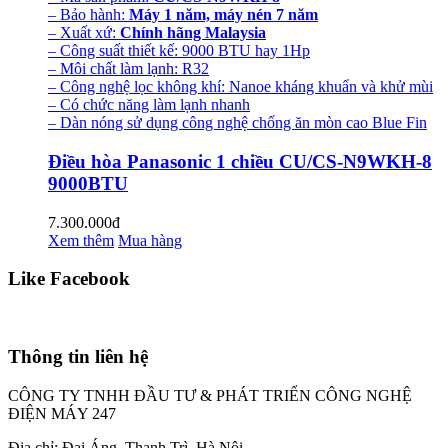
– Bảo hành:
Máy 1 năm, máy nén 7 năm
– Xuất xứ:
Chính hãng Malaysia
– Công suất thiết kế: 9000 BTU hay 1Hp
– Môi chất làm lạnh: R32
– Công nghệ lọc không khí: Nanoe kháng khuẩn và khử mùi
– Có chức năng làm lạnh nhanh
– Dàn nóng sử dụng công nghệ chống ăn mòn cao Blue Fin
Điều hòa Panasonic 1 chiều CU/CS-N9WKH-8
9000BTU
7.300.000đ
Xem thêm
Mua hàng
Like Facebook
Thông tin liên hệ
CÔNG TY TNHH ĐẦU TƯ & PHÁT TRIỂN CÔNG NGHỆ
ĐIỆN MÁY 247
Địa chỉ: Đại Áng, Thanh Trì, Hà Nội