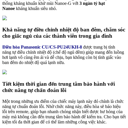
thống kháng khuẩn khử mùi Nanoe-G với
3 ngàn tỷ hạt
Nanoe
kháng khuẩn siêu nhỏ.
Khả năng tự điều chỉnh nhiệt độ ban đêm, chăm sóc
cho giấc ngủ của các thành viên trong gia đình
Điều hòa Panasonic CU/CS-PU24UKH-8
được trang bị tính
năng tự điều chỉnh nhiệt độ (chế độ ngủ đêm) giúp mang đến luồng
hơi lạnh vô cùng êm ái và dễ chịu, bạn không còn bị tỉnh giấc vào
ban đêm do nhiệt độ quá lạnh nữa.
Tiết kiệm thời gian đến trung tâm bảo hành với
chức năng tự chẩn đoán lỗi
Một trong những ưu điểm của chiếc máy lạnh này đó chính là chức
năng tự chuẩn đoán lỗi. Nhờ chức năng này, điều hòa sẽ báo hiệu
lỗi trên remote, giúp bạn nhanh chóng nhận biết được hư hỏng của
máy mà không cần đến trung tâm bảo hành để kiểm tra. Cho bạn tiết
kiệm tối đa thời gian để có thể làm những công việc khác.