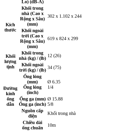
Lo) (dB-A)
Khối trong
nhà (Cao x
302 x 1.102 x 244
Rộng x Sâu)
(mm)
Kích
thước
Khối ngoài
trời (Cao x
619 x 824 x 299
Rộng x Sâu)
(mm)
Khối trong
12 (26)
Khối
nhà (kg) / (lb)
lượng
Khối ngoài
tịnh
34 (75)
trời (kg) / (lb)
Ống lỏng
(mm)
Ø 6.35
Ống lỏng
1/4
Đường
(inch)
kính
ống
Ống ga (mm)
Ø 15.88
dẫn
Ống ga (inch)
5/8
Nguồn cấp
Khối trong nhà
điện
Chiều dài
10m
ống chuẩn