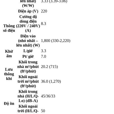
lớn nhất)
3.33 (3.39-3.06)
(W/W)
Điện áp (V)
220
Cường độ
dòng điện
8.3
Thông
(220V / 240V)
số điện
(A)
Điện vào
(nhỏ nhất –
1,800 (330-2,220)
lớn nhất) (W)
L/giờ
3.3
Khử
ẩm
Pt/ giờ
7.0
Khối trong
nhà m³/phút
20.2 (715)
Lưu
(ft³/phút)
thông
Khối ngoài
khí
trời m³/phút
36.0 (1,270)
(ft³/phút)
Khối trong
nhà (H/L/Q-
45/36/33
Lo) (dB-A)
Độ ồn
Khối ngoài
trời (H/L/Q-
50