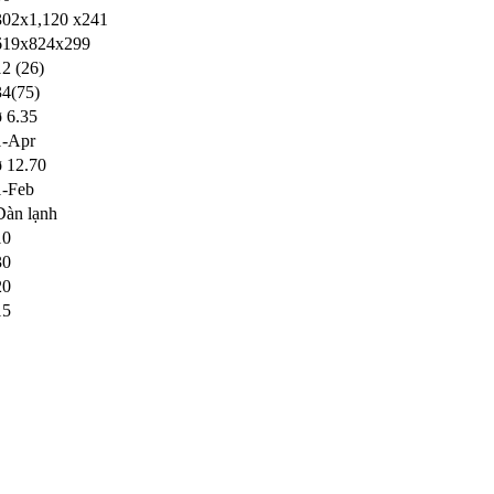
302x1,120 x241
619x824x299
12 (26)
34(75)
ø 6.35
1-Apr
ø 12.70
1-Feb
Dàn lạnh
10
30
20
15