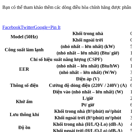
Bạn có thể tham khảo thêm các dòng điều hòa chính hãng được phân p
Facebook
Twitter
Google+
Pin It
Khối trong nhà
Model (50Hz)
Khối ngoài trời
(nhỏ nhất – lớn nhất) (kW)
Công suất làm lạnh
(nhỏ nhất – lớn nhất) (Btu/ giờ)
Chỉ số hiệu suất năng lượng (CSPF)
(nhỏ nhất – lớn nhất) (Btu/hW)
EER
(nhỏ nhất – lớn nhất) (W/W)
Điện áp (V)
Thông số điện
Cường độ dòng điện (220V / 240V) (A)
Điện vào (nhỏ nhất – lớn nhất) (W)
L/giờ
Khử ẩm
Pt/ giờ
Khối trong nhà (ft³/phút) m³/phút
Lưu thông khí
Khối ngoài trời (ft³/phút) m³/phút
Khối trong nhà (H/L/Q-Lo) (dB-A)
Độ ồn
Khối ngoài trời (H/L/Q-Lo) (dB-A)