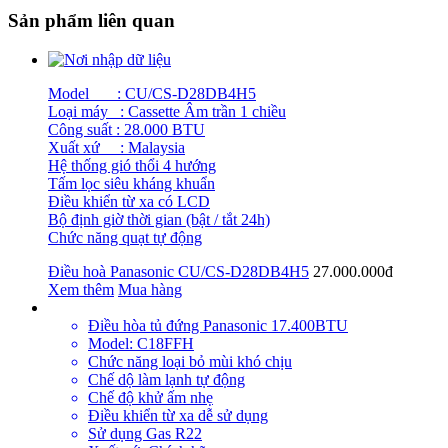
Sản phẩm liên quan
Model :
CU/CS-D28DB4H5
Loại máy : Cassette Âm trần 1 chiều
Công suất : 28.000 BTU
Xuất xứ : Malaysia
Hệ thống gió thổi 4 hướng
Tấm lọc siêu kháng khuẩn
Điều khiển từ xa có LCD
Bộ định giờ thời gian (bật / tắt 24h)
Chức năng quạt tự động
Điều hoà Panasonic CU/CS-D28DB4H5
27.000.000đ
Xem thêm
Mua hàng
Điều hòa tủ đứng Panasonic 17.400BTU
Model: C18FFH
Chức năng loại bỏ mùi khó chịu
Chế dộ làm lạnh tự động
Chế độ khử ấm nhẹ
Điều khiển từ xa dễ sử dụng
Sử dụng Gas R22