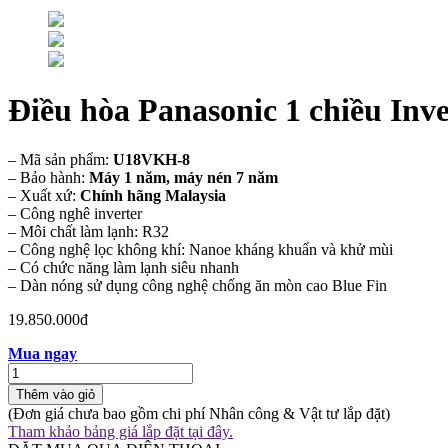
Điều hòa Panasonic 1 chiều In
– Mã sản phẩm:
U18VKH-8
– Bảo hành:
Máy 1 năm, máy nén 7 năm
– Xuất xứ:
Chính hãng Malaysia
– Công nghê inverter
– Môi chất làm lạnh: R32
– Công nghệ lọc không khí: Nanoe kháng khuẩn và khử mùi
– Có chức năng làm lạnh siêu nhanh
– Dàn nóng sử dụng công nghệ chống ăn mòn cao Blue Fin
19.850.000đ
Mua ngay
Thêm vào giỏ
(Đơn giá chưa bao gồm chi phí Nhân công & Vật tư lắp đặt)
Tham khảo bảng giá lắp đặt tại đây.