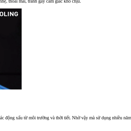
hẹ, thoải mái, tránh gây cảm giác khó chịu.
c động xấu từ môi trường và thời tiết. Nhờ vậy mà sử dụng nhiều năm c