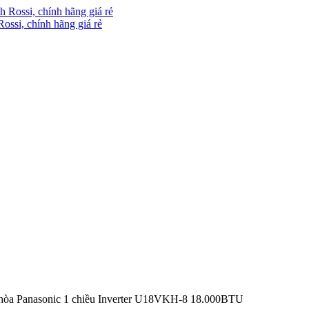
Rossi, chính hãng giá rẻ
 hòa Panasonic 1 chiều Inverter U18VKH-8 18.000BTU