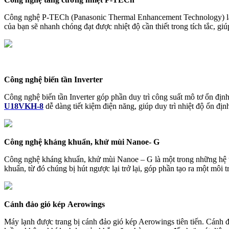
Công nghệ P-TECh (Panasonic Thermal Enhancement Technology) là
của bạn sẽ nhanh chóng đạt được nhiệt độ cần thiết trong tích tắc, g
Công nghệ biến tần Inverter
Công nghệ biến tần Inverter góp phần duy trì công suất mô tơ ổn địn
U18VKH-8
dễ dàng tiết kiệm điện năng, giúp duy trì nhiệt độ ổn đị
Công nghệ kháng khuẩn, khử mùi Nanoe- G
Công nghệ kháng khuẩn, khử mùi Nanoe – G là một trong những hệ th
khuẩn, từ đó chúng bị hút ngược lại trở lại, góp phần tạo ra một môi 
Cánh đảo gió kép Aerowings
Máy lạnh được trang bị cánh đảo gió kép Aerowings tiên tiến. Cánh 