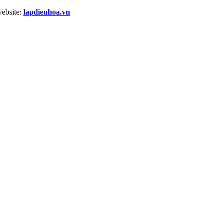
website:
lapdieuhoa.vn