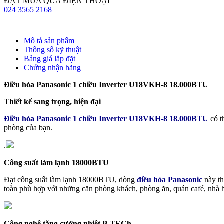
ĐẶT MUA QUA ĐIỆN THOẠI
024 3565 2168
Mô tả sản phẩm
Thông số kỹ thuật
Bảng giá lắp đặt
Chứng nhận hãng
Điều hòa Panasonic 1 chiều Inverter U18VKH-8 18.000BTU
Thiết kế sang trọng, hiện đại
Điều hòa Panasonic 1 chiều Inverter U18VKH-8 18.000BTU
có t
phòng của bạn.
.
Công suất làm lạnh 18000BTU
Đạt công suất làm lạnh 18000BTU, dòng
điều hòa Panasonic
này th
toàn phù hợp với những căn phòng khách, phòng ăn, quán café, nhà h
Công nghệ tăng cường nhiệt P-TECh