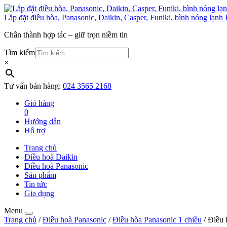
Lắp đặt điều hòa, Panasonic, Daikin, Casper, Funiki, bình nóng lạnh 
Chân thành hợp tác – giữ trọn niềm tin
Tìm kiếm
×
Tư vấn bán hàng:
024 3565 2168
Giỏ hàng
0
Hướng dẫn
Hỗ trợ
Trang chủ
Điều hoà Daikin
Điều hoà Panasonic
Sản phẩm
Tin tức
Gia dụng
Menu
Trang chủ
/
Điều hoà Panasonic
/
Điều hòa Panasonic 1 chiều
/ Điều