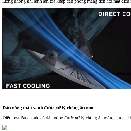
luồng không khí lạnh lan tỏa khắp căn phòng mang đến hơi mát diệu n
Dàn nóng màu xanh được xử lý chống ăn mòn
Điều hòa Panasonic có dàn nóng được xử lý chống ăn mòn, hạn chế tá