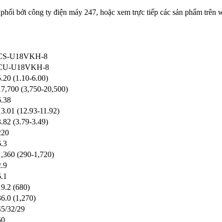
hối bởi công ty điện máy 247, hoặc xem trực tiếp các sản phẩm trên 
CS-U18VKH-8
CU-U18VKH-8
5.20 (1.10-6.00)
17,700 (3,750-20,500)
6.38
13.01 (12.93-11.92)
3.82 (3.79-3.49)
220
6.3
1,360 (290-1,720)
2.9
6.1
19.2 (680)
36.0 (1,270)
45/32/29
50