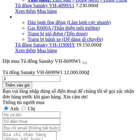
Tủ đông Sanaky VH-4099A1
7.230.000đ
Xem thêm
Mua hàng
Dàn lạnh ống đồng (Làm lạnh cực nhanh)
Gas R600A (Thân thiện môi trường)
Trang bị giỏ đựng (Tiện dụng)
Trang bị bánh xe (Dễ dàng di chuyển)
Tủ đông Sanaky VH-1199HY
19.150.000đ
Xem thêm
Mua hàng
Đặt mua Tủ đông Sanaky VH-6699W1
Tủ đông Sanaky VH-6699W1
12.000.000
₫
Thêm vào giỏ
Bạn vui lòng nhập đúng số điện thoại để chúng tôi sẽ gọi xác nhận
đơn hàng trước khi giao hàng. Xin cảm ơn!
Thông tin người mua
Anh
Chị