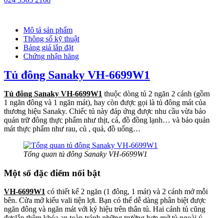
Mô tả sản phẩm
Thông số kỹ thuật
Bảng giá lắp đặt
Chứng nhận hãng
Tủ đông Sanaky VH-6699W1
Tủ đông Sanaky VH-6699W1
thuộc dòng tủ 2 ngăn 2 cánh (gồm
1 ngăn đông và 1 ngăn mát), hay còn được gọi là tủ đông mát của
thương hiệu Sanaky. Chiếc tủ này đáp ứng được nhu cầu vừa bảo
quản trữ đông thực phẩm như thịt, cá, đồ đồng lạnh… và bảo quản
mát thực phẩm như rau, củ , quả, đồ uống…
Tổng quan tủ đông Sanaky VH-6699W1
Một số đặc điểm nổi bật
VH-6699W1
có thiết kế 2 ngăn (1 đông, 1 mát) và 2 cánh mở mỗi
bên. Cửa mở kiểu vali tiện lợi. Bạn có thể dễ dàng phân biệt được
ngăn đông và ngăn mát với ký hiệu trên thân tủ. Hai cánh tủ cũng
đợclắp thêm khóa an toàn tránh những trường hợp mở tủ ngoài ý