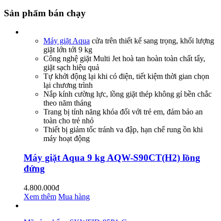
Sản phẩm bán chạy
Máy giặt Aqua
cửa trên thiết kế sang trọng, khối lượng
giặt lớn tới 9 kg
Công nghệ giặt Multi Jet hoà tan hoàn toàn chất tẩy,
giặt sạch hiệu quả
Tự khởi động lại khi có điện, tiết kiệm thời gian chọn
lại chương trình
Nắp kính cường lực, lồng giặt thép không gỉ bền chắc
theo năm tháng
Trang bị tính năng khóa đối với trẻ em, đảm bảo an
toàn cho trẻ nhỏ
Thiết bị giảm tốc tránh va đập, hạn chế rung ồn khi
máy hoạt động
Máy giặt Aqua 9 kg AQW-S90CT(H2) lồng
đứng
4.800.000đ
Xem thêm
Mua hàng