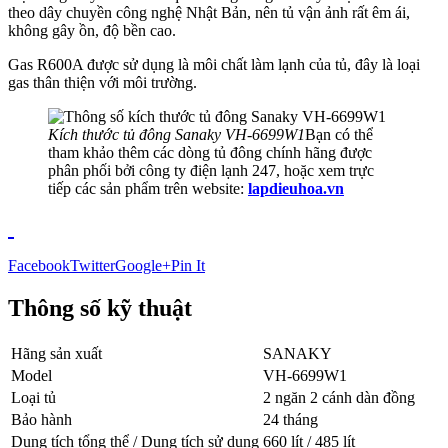
theo dây chuyền công nghệ Nhật Bản, nên tủ vận ảnh rất êm ái,
không gây ồn, độ bền cao.
Gas R600A được sử dụng là môi chất làm lạnh của tủ, đây là loại
gas thân thiện với môi trường.
Kích thước tủ đông Sanaky VH-6699W1
Bạn có thể
tham khảo thêm các dòng tủ đông chính hãng được
phân phối bởi công ty điện lạnh 247, hoặc xem trực
tiếp các sản phẩm trên website:
lapdieuhoa.vn
Facebook
Twitter
Google+
Pin It
Thông số kỹ thuật
Hãng sản xuất
SANAKY
Model
VH-6699W1
Loại tủ
2 ngăn 2 cánh dàn đồng
Bảo hành
24 tháng
Dung tích tổng thể / Dung tích sử dụng
660 lít / 485 lít