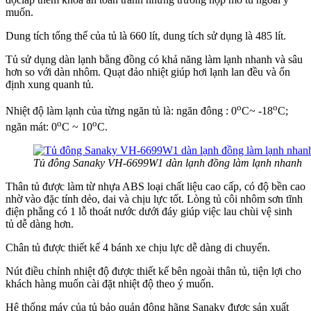
muốn.
Dung tích tổng thể của tủ là 660 lít, dung tích sử dụng là 485 lít.
Tủ sử dụng dàn lạnh bằng đồng có khả năng làm lạnh nhanh và sâu
hơn so với dàn nhôm. Quạt đảo nhiệt giúp hơi lạnh lan đều và ổn
định xung quanh tủ.
o
o
Nhiệt độ làm lạnh của từng ngăn tủ là: ngăn đông : 0
C~ -18
C;
o
o
ngăn mát: 0
C ~ 10
C.
Tủ đông Sanaky VH-6699W1 dàn lạnh đồng làm lạnh nhanh
Thân tủ được làm từ nhựa ABS
loại chất liệu cao cấp, có độ bền cao
nhờ vào đặc tính dẻo, dai và chịu lực tốt. Lòng tủ côi nhôm sơn tĩnh
điện phẳng có 1 lỗ thoát nước dưới đáy giúp việc lau chùi vệ sinh
tủ dễ dàng hơn.
Chân tủ được thiết kế 4 bánh xe chịu lực dễ dàng di chuyển.
Nút điều chỉnh nhiệt độ được thiết kế bên ngoài thân tủ, tiện lợi cho
khách hàng muốn cài đặt nhiệt độ theo ý muốn.
Hệ thống máy của tủ bảo quản đông hãng Sanaky được sản xuất