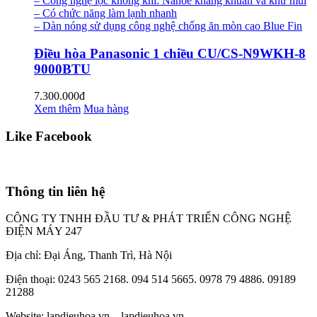
– Công nghệ lọc không khí: Nanoe kháng khuẩn và khử mùi
– Có chức năng làm lạnh nhanh
– Dàn nóng sử dụng công nghệ chống ăn mòn cao Blue Fin
Điều hòa Panasonic 1 chiều CU/CS-N9WKH-8
9000BTU
7.300.000đ
Xem thêm
Mua hàng
Like Facebook
Thông tin liên hệ
CÔNG TY TNHH ĐẦU TƯ & PHÁT TRIỂN CÔNG NGHỆ
ĐIỆN MÁY 247
Địa chỉ: Đại Áng, Thanh Trì, Hà Nội
Điện thoại: 0243 565 2168. 094 514 5665. 0978 79 4886. 09189
21288
Website:
lapdieuhoa.vn
–
lapdieuhoa.vn