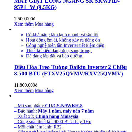
MÁY GIẶT LỒNG NGANG SK SKWFID-
95P1- W (9.5KG)
7.500.000đ
Xem thêm
Mua hàng
Có khả năng làm lạnh nhanh và sâu tốt
Hoạt động êm ái, không gấy ra tiếng ồn
Công nghệ biến tần Inverter tiết kiệm điện
Thiết kế kiểu dáng đẹp, sang trọng.
Dễ dàng lắp đặt và bảo dưỡng.
Điều Hòa Treo Tường Daikin Inverter 2 Chiều
8.500 BTU (FTXV25QVMV/RXV25QVMV)
11.800.000đ
Xem thêm
Mua hàng
– Mã sản phẩm:
CU/CS-N9WKH-8
– Bảo hành:
Máy 1 năm, máy nén 7 năm
– Xuất xứ:
Chính hãng Malaysia
– Công suất thiết kế: 9000 BTU hay 1Hp
– Môi chất làm lạnh: R32