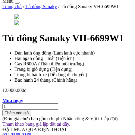
Menu
Trang chủ
/
Tủ đông Sanaky
/ Tủ đông Sanaky VH-6699W1
Tủ đông Sanaky VH-6699W1
Dàn lạnh ống đồng (Làm lạnh cực nhanh)
Hai ngăn đông – mát (Tiện ích)
Gas R600A (Thân thiện môi trường)
Trang bị giỏ đựng (Tiện dụng)
Trang bị bánh xe (Dễ dàng di chuyển)
Bảo hành 24 tháng (Chính hãng)
12.000.000đ
Mua ngay
Thêm vào giỏ
(Đơn giá chưa bao gồm chi phí Nhân công & Vật tư lắp đặt)
Tham khảo bảng giá lắp đặt tại đây.
ĐẶT MUA QUA ĐIỆN THOẠI
024 3565 2168