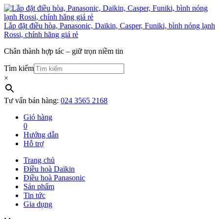
Lắp đặt điều hòa, Panasonic, Daikin, Casper, Funiki, bình nóng lạnh
Rossi, chính hãng giá rẻ
Chân thành hợp tác – giữ trọn niềm tin
Tìm kiếm
×
Tư vấn bán hàng:
024 3565 2168
Giỏ hàng
0
Hướng dẫn
Hỗ trợ
Trang chủ
Điều hoà Daikin
Điều hoà Panasonic
Sản phẩm
Tin tức
Gia dụng