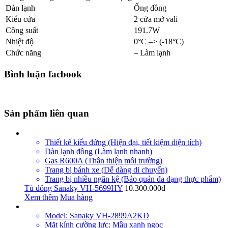
Dàn lạnh
Ống đồng
Kiểu cửa
2 cửa mở vali
Công suất
191.7W
Nhiệt độ
0°C –> (-18°C)
Chức năng
– Làm lạnh
Bình luận facbook
Sản phẩm liên quan
Thiết kế kiểu đứng (Hiện đại, tiết kiệm diện tích)
Dàn lạnh đồng (Làm lạnh nhanh)
Gas R600A (Thân thiện môi trường)
Trang bị bánh xe (Dễ dàng di chuyển)
Trang bị nhiều ngăn kệ (Bảo quản đa dạng thực phẩm)
Tủ đông Sanaky VH-5699HY
10.300.000đ
Xem thêm
Mua hàng
Model: Sanaky VH-2899A2KD
Mặt kính cường lực: Mầu xanh ngọc