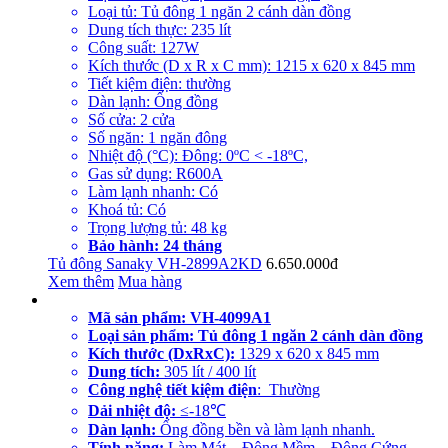
Loại tủ: Tủ đông 1 ngăn 2 cánh dàn đồng
Dung tích thực: 235 lít
Công suất: 127W
Kích thước (D x R x C mm): 1215 x 620 x 845 mm
Tiết kiệm điện: thường
Dàn lạnh: Ống đồng
Số cửa: 2 cửa
Số ngăn: 1 ngăn đông
Nhiệt độ (°C): Đông: 0ºC < -18ºC,
Gas sử dụng: R600A
Làm lạnh nhanh: Có
Khoá tủ: Có
Trọng lượng tủ: 48 kg
Bảo hành: 24 tháng
Tủ đông Sanaky VH-2899A2KD
6.650.000đ
Xem thêm
Mua hàng
Mã sản phẩm: VH-4099A1
Loại sản phẩm: Tủ đông 1 ngăn 2 cánh dàn đồng
Kích thước (DxRxC):
1329 x 620 x 845 mm
Dung tích:
305 lít / 400 lít
Công nghệ tiết kiệm điện
: Thường
Dải nhiệt độ:
≤-18℃
Dàn lạnh:
Ống đồng bền và làm lạnh nhanh.
Tính năng:
Làm Mát – Đông Mềm – Đông Cứng