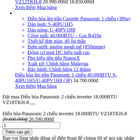
VZ12TKH-8
20.990.000đ
18.850.000đ
Xem thêm
Mua hàng
Điều hòa âm trần Cassette Panasonic 1 chiều (3Pha)
Dàn lạnh: S-40PU1H5
Dàn nóng: U-40PV1H8
Công suất: 40.000BTU – Gas R410a
Thiết kế đơn giản, độ ồn thấp
Bơm nước ngưng mạnh mẽ (850mmm)
Động cơ quạt DC hiệu suất cao
Phụ kiện tiên tiến NanoeX
Xuất xứ: Chính hãng Malaysia
Bảo hành: Chính hãng 12 tháng
Điều hòa âm trần Panasonic 1 chiều 40.000BTU S-
40PU1H5/U-40PV1H8 (3P)
34.700.000đ
Xem thêm
Mua hàng
Đặt mua Điều hòa Panasonic 2 chiều inverter 18.000BTU
VZ18TKH-8
Điều hòa Panasonic 2 chiều inverter 18.000BTU VZ18TKH-8
29.600.000
₫
26.590.000
₫
Thêm vào giỏ
Bạn vui lòng nhập đúng số điện thoại để chúng tôi sẽ gọi xác nhận