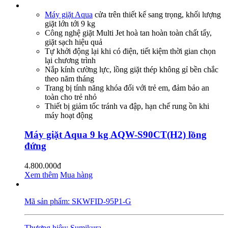
Máy giặt Aqua
cửa trên thiết kế sang trọng, khối lượng
giặt lớn tới 9 kg
Công nghệ giặt Multi Jet hoà tan hoàn toàn chất tẩy,
giặt sạch hiệu quả
Tự khởi động lại khi có điện, tiết kiệm thời gian chọn
lại chương trình
Nắp kính cường lực, lồng giặt thép không gỉ bền chắc
theo năm tháng
Trang bị tính năng khóa đối với trẻ em, đảm bảo an
toàn cho trẻ nhỏ
Thiết bị giảm tốc tránh va đập, hạn chế rung ồn khi
máy hoạt động
Máy giặt Aqua 9 kg AQW-S90CT(H2) lồng
đứng
4.800.000đ
Xem thêm
Mua hàng
Mã sản phẩm: SKWFID-95P1-G
Thương hiệu: Sumikura