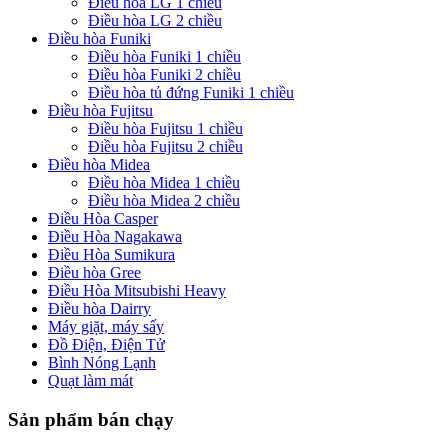
Điều hòa LG 1 chiều
Điều hòa LG 2 chiều
Điều hòa Funiki
Điều hòa Funiki 1 chiều
Điều hòa Funiki 2 chiều
Điều hòa tủ đứng Funiki 1 chiều
Điều hòa Fujitsu
Điều hòa Fujitsu 1 chiều
Điều hòa Fujitsu 2 chiều
Điều hòa Midea
Điều hòa Midea 1 chiều
Điều hòa Midea 2 chiều
Điều Hòa Casper
Điều Hòa Nagakawa
Điều Hòa Sumikura
Điều hòa Gree
Điều Hòa Mitsubishi Heavy
Điều hòa Dairry
Máy giặt, máy sấy
Đồ Điện, Điện Tử
Bình Nóng Lạnh
Quạt làm mát
Sản phẩm bán chạy