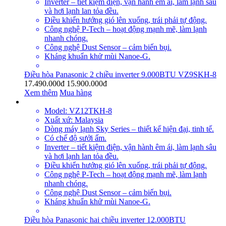
Inverter – tiết kiệm điện, vận hành êm ái, làm lạnh sâu
và hơi lạnh lan tỏa đều.
Điều khiển hướng gió lên xuống, trái phải tự động.
Công nghệ P-Tech – hoạt động mạnh mẽ, làm lạnh
nhanh chóng.
Công nghệ Dust Sensor – cảm biến bụi.
Kháng khuẩn khử mùi Nanoe-G.
Điều hòa Panasonic 2 chiều inverter 9.000BTU VZ9SKH-8
17.490.000đ
15.900.000đ
Xem thêm
Mua hàng
Model: VZ12TKH-8
Xuất xứ: Malaysia
Dòng máy lạnh Sky Series – thiết kế hiện đại, tinh tế.
Có chế độ sưởi ấm.
Inverter – tiết kiệm điện, vận hành êm ái, làm lạnh sâu
và hơi lạnh lan tỏa đều.
Điều khiển hướng gió lên xuống, trái phải tự động.
Công nghệ P-Tech – hoạt động mạnh mẽ, làm lạnh
nhanh chóng.
Công nghệ Dust Sensor – cảm biến bụi.
Kháng khuẩn khử mùi Nanoe-G.
Điều hòa Panasonic hai chiều inverter 12.000BTU