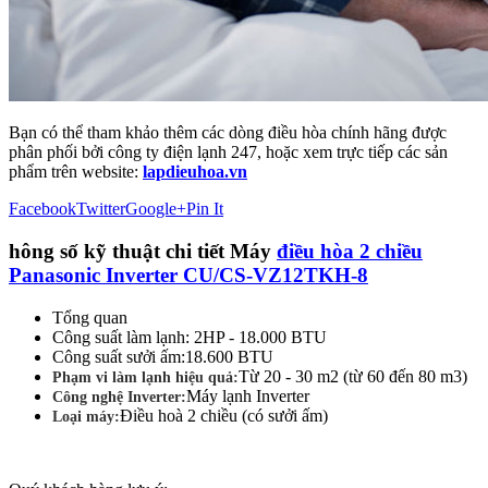
Bạn có thể tham khảo thêm các dòng điều hòa chính hãng được
phân phối bởi công ty điện lạnh 247, hoặc xem trực tiếp các sản
phẩm trên website:
lapdieuhoa.vn
Facebook
Twitter
Google+
Pin It
hông số kỹ thuật chi tiết Máy
điều hòa 2 chiều
Panasonic Inverter CU/CS-VZ12TKH-8
Tổng quan
Công suất làm lạnh:
2HP - 18.000 BTU
Công suất sưởi ấm:
18.600 BTU
Từ 20 - 30 m2 (từ 60 đến 80 m3)
Phạm vi làm lạnh hiệu quả:
Máy lạnh Inverter
Công nghệ Inverter:
Điều hoà 2 chiều (có sưởi ấm)
Loại máy: