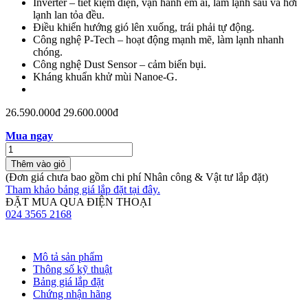
Inverter – tiết kiệm điện, vận hành êm ái, làm lạnh sâu và hơi
lạnh lan tỏa đều.
Điều khiển hướng gió lên xuống, trái phải tự động.
Công nghệ P-Tech – hoạt động mạnh mẽ, làm lạnh nhanh
chóng.
Công nghệ Dust Sensor – cảm biến bụi.
Kháng khuẩn khử mùi Nanoe-G.
26.590.000đ
29.600.000đ
Mua ngay
Thêm vào giỏ
(Đơn giá chưa bao gồm chi phí Nhân công & Vật tư lắp đặt)
Tham khảo bảng giá lắp đặt tại đây.
ĐẶT MUA QUA ĐIỆN THOẠI
024 3565 2168
Mô tả sản phẩm
Thông số kỹ thuật
Bảng giá lắp đặt
Chứng nhận hãng