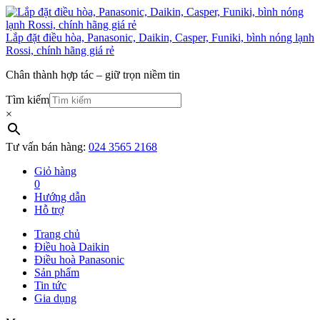
Lắp đặt điều hòa, Panasonic, Daikin, Casper, Funiki, bình nóng lạnh
Rossi, chính hãng giá rẻ
Chân thành hợp tác – giữ trọn niềm tin
Tìm kiếm
×
Tư vấn bán hàng:
024 3565 2168
Giỏ hàng
0
Hướng dẫn
Hỗ trợ
Trang chủ
Điều hoà Daikin
Điều hoà Panasonic
Sản phẩm
Tin tức
Gia dụng