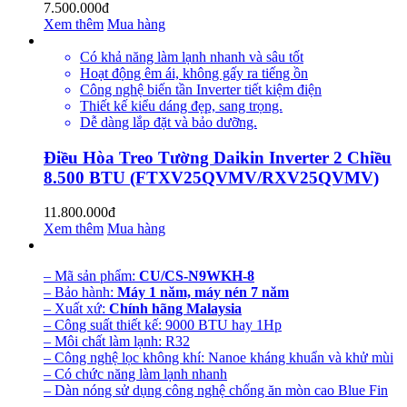
7.500.000đ
Xem thêm
Mua hàng
Có khả năng làm lạnh nhanh và sâu tốt
Hoạt động êm ái, không gấy ra tiếng ồn
Công nghệ biến tần Inverter tiết kiệm điện
Thiết kế kiểu dáng đẹp, sang trọng.
Dễ dàng lắp đặt và bảo dưỡng.
Điều Hòa Treo Tường Daikin Inverter 2 Chiều
8.500 BTU (FTXV25QVMV/RXV25QVMV)
11.800.000đ
Xem thêm
Mua hàng
– Mã sản phẩm:
CU/CS-N9WKH-8
– Bảo hành:
Máy 1 năm, máy nén 7 năm
– Xuất xứ:
Chính hãng Malaysia
– Công suất thiết kế: 9000 BTU hay 1Hp
– Môi chất làm lạnh: R32
– Công nghệ lọc không khí: Nanoe kháng khuẩn và khử mùi
– Có chức năng làm lạnh nhanh
– Dàn nóng sử dụng công nghệ chống ăn mòn cao Blue Fin