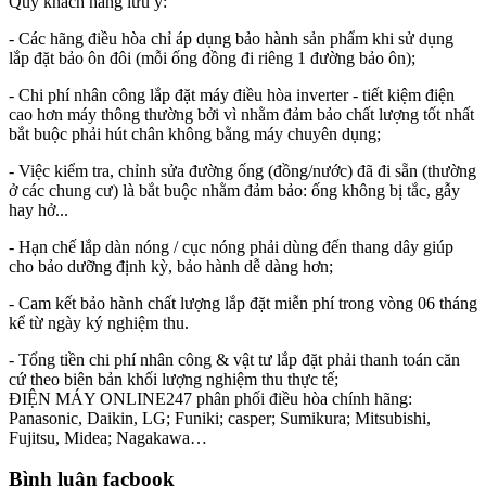
Quý khách hàng lưu ý:
- Các hãng điều hòa chỉ áp dụng bảo hành sản phẩm khi sử dụng
lắp đặt bảo ôn đôi (mỗi ống đồng đi riêng 1 đường bảo ôn);
- Chi phí nhân công lắp đặt máy điều hòa inverter - tiết kiệm điện
cao hơn máy thông thường bởi vì nhằm đảm bảo chất lượng tốt nhất
bắt buộc phải hút chân không bằng máy chuyên dụng;
- Việc kiểm tra, chỉnh sửa đường ống (đồng/nước) đã đi sẵn (thường
ở các chung cư) là bắt buộc nhằm đảm bảo: ống không bị tắc, gẫy
hay hở...
- Hạn chế lắp dàn nóng / cục nóng phải dùng đến thang dây giúp
cho bảo dưỡng định kỳ, bảo hành dễ dàng hơn;
- Cam kết bảo hành chất lượng lắp đặt miễn phí trong vòng 06 tháng
kể từ ngày ký nghiệm thu.
- Tổng tiền chi phí nhân công & vật tư lắp đặt phải thanh toán căn
cứ theo biên bản khối lượng nghiệm thu thực tế;
ĐIỆN MÁY ONLINE247 phân phối điều hòa chính hãng:
Panasonic, Daikin, LG; Funiki; casper; Sumikura; Mitsubishi,
Fujitsu, Midea; Nagakawa…
Bình luận facbook