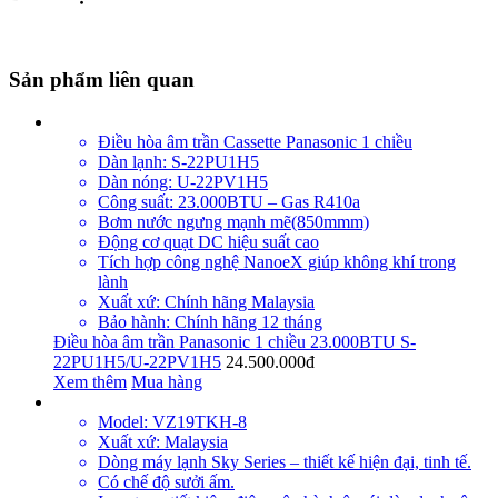
Sản phẩm liên quan
Điều hòa âm trần Cassette Panasonic 1 chiều
Dàn lạnh: S-22PU1H5
Dàn nóng: U-22PV1H5
Công suất: 23.000BTU – Gas R410a
Bơm nước ngưng mạnh mẽ(850mmm)
Động cơ quạt DC hiệu suất cao
Tích hợp công nghệ NanoeX giúp không khí trong
lành
Xuất xứ: Chính hãng Malaysia
Bảo hành: Chính hãng 12 tháng
Điều hòa âm trần Panasonic 1 chiều 23.000BTU S-
22PU1H5/U-22PV1H5
24.500.000đ
Xem thêm
Mua hàng
Model: VZ19TKH-8
Xuất xứ: Malaysia
Dòng máy lạnh Sky Series – thiết kế hiện đại, tinh tế.
Có chế độ sưởi ấm.