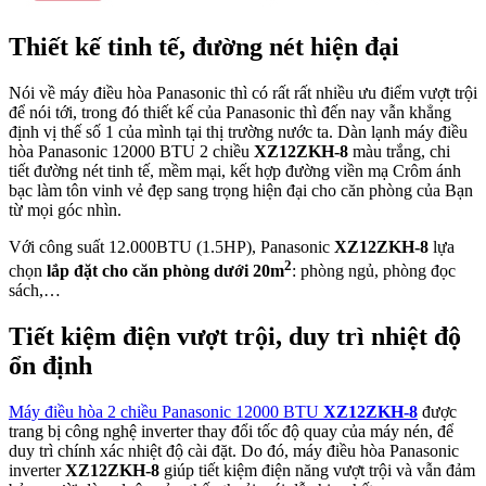
Thiết kế tinh tế, đường nét hiện đại
Nói về máy điều hòa Panasonic thì có rất rất nhiều ưu điểm vượt trội
để nói tới, trong đó thiết kế của Panasonic thì đến nay vẫn khẳng
định vị thế số 1 của mình tại thị trường nước ta. Dàn lạnh máy điều
hòa Panasonic 12000 BTU 2 chiều
XZ12ZKH-8
màu trắng, chi
tiết đường nét tinh tế, mềm mại, kết hợp đường viền mạ Crôm ánh
bạc làm tôn vinh vẻ đẹp sang trọng hiện đại cho căn phòng của Bạn
từ mọi góc nhìn.
Với công suất 12.000BTU (1.5HP), Panasonic
XZ12ZKH-8
lựa
2
chọn
lắp đặt cho căn phòng dưới 20m
: phòng ngủ, phòng đọc
sách,…
Tiết kiệm điện vượt trội, duy trì nhiệt độ
ổn định
Máy điều hòa 2 chiều Panasonic 12000 BTU
XZ12ZKH-8
được
trang bị công nghệ inverter thay đổi tốc độ quay của máy nén, để
duy trì chính xác nhiệt độ cài đặt. Do đó, máy điều hòa Panasonic
inverter
XZ12ZKH-8
giúp tiết kiệm điện năng vượt trội và vẫn đảm