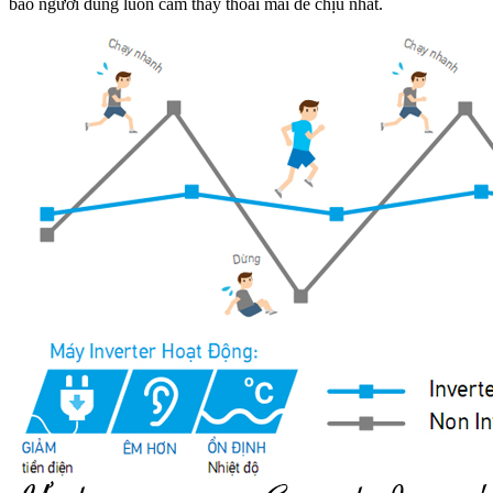
bảo người dùng luôn cảm thấy thoải mái dễ chịu nhất.