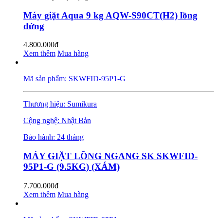
Máy giặt Aqua 9 kg AQW-S90CT(H2) lồng
đứng
4.800.000đ
Xem thêm
Mua hàng
Mã sản phẩm: SKWFID-95P1-G
Thương hiệu: Sumikura
Cộng nghệ: Nhật Bản
Bảo hành: 24 tháng
MÁY GIẶT LỒNG NGANG SK SKWFID-
95P1-G (9.5KG) (XÁM)
7.700.000đ
Xem thêm
Mua hàng