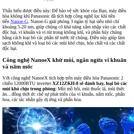
Thấu hiểu được điều này: Để bảo vệ sức khỏe của Bạn, máy điều
hòa không khí Panasonic đã tích hợp công nghệ lọc khí tiên
tiến
Nanoe-G
. Nanoe-G giải phóng 3 ngàn tỷ hạt siêu nhỏ chỉ
khoảng 5-20 nm, giúp chúng có khả năng xâm nhập vào các chất
độc hại, vi khuẩn và vi rút trong không khí, và phân hủy chúng
bằng cách loại bỏ các phân tử nước từ chúng. Điều này giúp làm
sạch không khí và loại bỏ các mùi khó chịu, hóa chất và các chất
độc hại.
Công nghệ NanoeX khừ mùi, ngăn ngừa vi khuẩn
và nấm mốc
Với công nghệ NanoeX tích hợp trên máy điều hòa Panasonic 2
chiều 12000BTU inverter
XZ12ZKH-8
sẽ đánh bay, loại bỏ các
mùi khó chịu trong phòng
: Mùi mồ hôi, mùi thuốc lá, mùi thức
ăn…đồng thời ức chế sự phát triển của vi khuẩn, nấm mốc, phấn
hoa, các tác nhân gây dị ứng và phấn hoa.