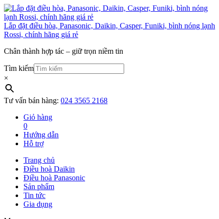
Lắp đặt điều hòa, Panasonic, Daikin, Casper, Funiki, bình nóng lạnh
Rossi, chính hãng giá rẻ
Chân thành hợp tác – giữ trọn niềm tin
Tìm kiếm
×
Tư vấn bán hàng:
024 3565 2168
Giỏ hàng
0
Hướng dẫn
Hỗ trợ
Trang chủ
Điều hoà Daikin
Điều hoà Panasonic
Sản phẩm
Tin tức
Gia dụng