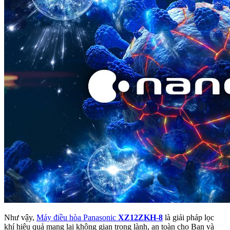
Như vậy,
Máy điều hòa Panasonic
XZ12ZKH-8
là giải pháp lọc
khí hiệu quả mang lại không gian trong lành, an toàn cho Bạn và