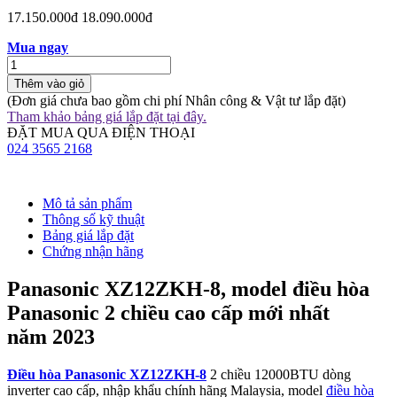
17.150.000đ
18.090.000đ
Mua ngay
Thêm vào giỏ
(Đơn giá chưa bao gồm chi phí Nhân công & Vật tư lắp đặt)
Tham khảo bảng giá lắp đặt tại đây.
ĐẶT MUA QUA ĐIỆN THOẠI
024 3565 2168
Mô tả sản phẩm
Thông số kỹ thuật
Bảng giá lắp đặt
Chứng nhận hãng
Panasonic XZ12ZKH-8, model điều hòa
Panasonic 2 chiều cao cấp mới nhất
năm 2023
Điều hòa Panasonic XZ12ZKH-8
2 chiều 12000BTU dòng
inverter cao cấp, nhập khẩu chính hãng Malaysia, model
điều hòa