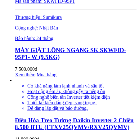
Mã sản phẩm: SKWFID-95P1
Thương hiệu: Sumikura
Cộng nghệ: Nhật Bản
Bảo hành: 24 tháng
MÁY GIẶT LỒNG NGANG SK SKWFID-
95P1- W (9.5KG)
7.500.000đ
Xem thêm
Mua hàng
Có khả năng làm lạnh nhanh và sâu tốt
Hoạt động êm ái, không gấy ra tiếng ồn
Công nghệ biến tần Inverter tiết kiệm điện
Thiết kế kiểu dáng đẹp, sang trọng.
Dễ dàng lắp đặt và bảo dưỡng.
Điều Hòa Treo Tường Daikin Inverter 2 Chiều
8.500 BTU (FTXV25QVMV/RXV25QVMV)