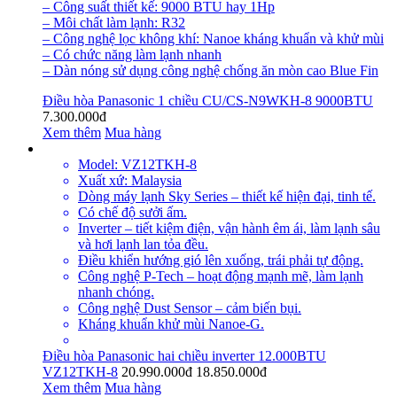
– Công suất thiết kế: 9000 BTU hay 1Hp
– Môi chất làm lạnh: R32
– Công nghệ lọc không khí: Nanoe kháng khuẩn và khử mùi
– Có chức năng làm lạnh nhanh
– Dàn nóng sử dụng công nghệ chống ăn mòn cao Blue Fin
Điều hòa Panasonic 1 chiều CU/CS-N9WKH-8 9000BTU
7.300.000đ
Xem thêm
Mua hàng
Model: VZ12TKH-8
Xuất xứ: Malaysia
Dòng máy lạnh Sky Series – thiết kế hiện đại, tinh tế.
Có chế độ sưởi ấm.
Inverter – tiết kiệm điện, vận hành êm ái, làm lạnh sâu
và hơi lạnh lan tỏa đều.
Điều khiển hướng gió lên xuống, trái phải tự động.
Công nghệ P-Tech – hoạt động mạnh mẽ, làm lạnh
nhanh chóng.
Công nghệ Dust Sensor – cảm biến bụi.
Kháng khuẩn khử mùi Nanoe-G.
Điều hòa Panasonic hai chiều inverter 12.000BTU
VZ12TKH-8
20.990.000đ
18.850.000đ
Xem thêm
Mua hàng