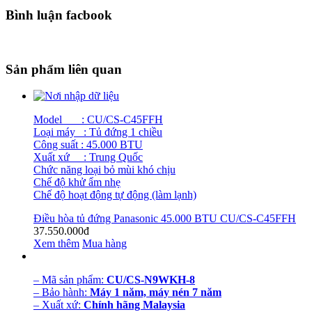
Bình luận facbook
Sản phẩm liên quan
Model :
CU/CS-C45FFH
Loại máy : Tủ đứng 1 chiều
Công suất : 45.000 BTU
Xuất xứ : Trung Quốc
Chức năng loại bỏ mùi khó chịu
Chế độ khử ẩm nhẹ
Chế độ hoạt động tự động (làm lạnh)
Điều hòa tủ đứng Panasonic 45.000 BTU CU/CS-C45FFH
37.550.000đ
Xem thêm
Mua hàng
– Mã sản phẩm:
CU/CS-N9WKH-8
– Bảo hành:
Máy 1 năm, máy nén 7 năm
– Xuất xứ:
Chính hãng Malaysia