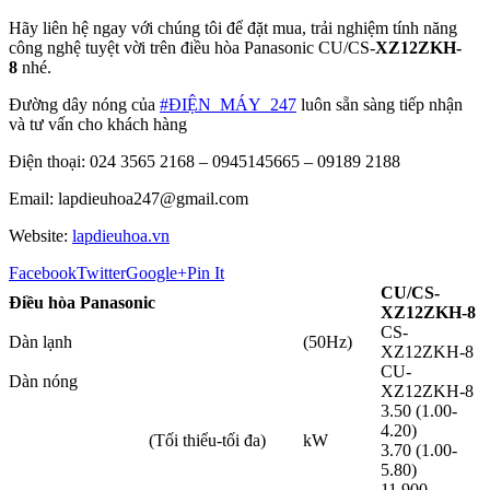
Hãy liên hệ ngay với chúng tôi để đặt mua, trải nghiệm tính năng
công nghệ tuyệt vời trên điều hòa Panasonic CU/CS-
XZ12ZKH-
8
nhé.
Đường dây nóng của
#ĐIỆN_MÁY_247
luôn sẵn sàng tiếp nhận
và tư vấn cho khách hàng
Điện thoại: 024 3565 2168 – 0945145665 – 09189 2188
Email: lapdieuhoa247@gmail.com
Website:
lapdieuhoa.vn
Facebook
Twitter
Google+
Pin It
CU/CS-
Điều hòa Panasonic
XZ12ZKH-8
CS-
Dàn lạnh
(50Hz)
XZ12ZKH-8
CU-
Dàn nóng
XZ12ZKH-8
3.50 (1.00-
4.20)
(Tối thiểu-tối đa)
kW
3.70 (1.00-
5.80)
11,900