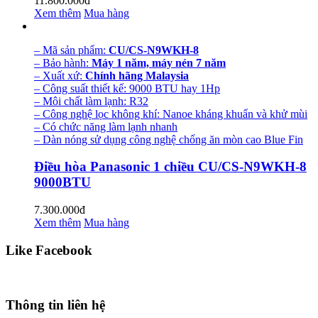
11.800.000đ
Xem thêm
Mua hàng
– Mã sản phẩm:
CU/CS-N9WKH-8
– Bảo hành:
Máy 1 năm, máy nén 7 năm
– Xuất xứ:
Chính hãng Malaysia
– Công suất thiết kế: 9000 BTU hay 1Hp
– Môi chất làm lạnh: R32
– Công nghệ lọc không khí: Nanoe kháng khuẩn và khử mùi
– Có chức năng làm lạnh nhanh
– Dàn nóng sử dụng công nghệ chống ăn mòn cao Blue Fin
Điều hòa Panasonic 1 chiều CU/CS-N9WKH-8
9000BTU
7.300.000đ
Xem thêm
Mua hàng
Like Facebook
Thông tin liên hệ