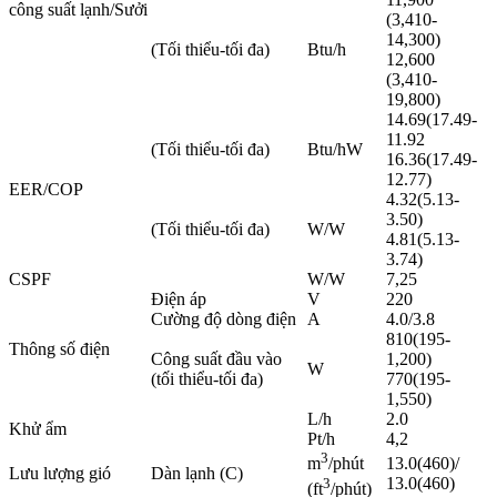
công suất lạnh/Sưởi
(3,410-
14,300)
(Tối thiểu-tối đa)
Btu/h
12,600
(3,410-
19,800)
14.69(17.49-
11.92
(Tối thiểu-tối đa)
Btu/hW
16.36(17.49-
12.77)
EER/COP
4.32(5.13-
3.50)
(Tối thiểu-tối đa)
W/W
4.81(5.13-
3.74)
CSPF
W/W
7,25
Điện áp
V
220
Cường độ dòng điện
A
4.0/3.8
810(195-
Thông số điện
Công suất đầu vào
1,200)
W
(tối thiểu-tối đa)
770(195-
1,550)
L/h
2.0
Khử ẩm
Pt/h
4,2
3
13.0(460)/
m
/phút
Lưu lượng gió
Dàn lạnh (C)
13.0(460)
3
(ft
/phút)