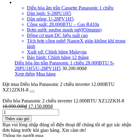
Điều hòa âm trần Cassette Panasonic 1 chiều
Dàn lạnh: S-28PU1H5
Dàn nóng: U-28PV1H5
Công suất: 28.000BTU – Gas R410a
Bơm nước ngưng mạnh mẽ(850mmm)
Động cơ quạt DC hiệu suất cao
Tích hợp công nghệ NanoeX giúp không khí trong
lành
Xuất xứ: Chính hãng Malaysia
Bảo hành: Chính hãng 12 tháng
Điều hòa âm trần Panasonic 1 chiều 28.000BTU S-
28PU1H5/U-28PV1H5
30.200.000đ
Xem thêm
Mua hàng
Đặt mua Điều hòa Panasonic 2 chiều inverter 12.000BTU
XZ12ZKH-8
Điều hòa Panasonic 2 chiều inverter 12.000BTU XZ12ZKH-8
18.090.000
₫
17.150.000
₫
Thêm vào giỏ
Bạn vui lòng nhập đúng số điện thoại để chúng tôi sẽ gọi xác nhận
đơn hàng trước khi giao hàng. Xin cảm ơn!
Thông tin người mua