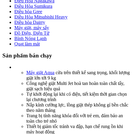
Điều Hòa Nagakawa
Điều Hòa Sumikura
Điều hòa Gree
Điều Hòa Mitsubishi Heavy
Điều hòa Dairry
Máy giặt, máy sấy
Đồ Điện, Điện Tử
Bình Nóng Lạnh
Quạt làm mát
Sản phẩm bán chạy
Máy giặt Aqua
cửa trên thiết kế sang trọng, khối lượng
giặt lớn tới 9 kg
Công nghệ giặt Multi Jet hoà tan hoàn toàn chất tẩy,
giặt sạch hiệu quả
Tự khởi động lại khi có điện, tiết kiệm thời gian chọn
lại chương trình
Nắp kính cường lực, lồng giặt thép không gỉ bền chắc
theo năm tháng
Trang bị tính năng khóa đối với trẻ em, đảm bảo an
toàn cho trẻ nhỏ
Thiết bị giảm tốc tránh va đập, hạn chế rung ồn khi
máy hoạt động