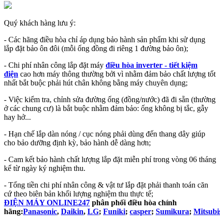
Quý khách hàng lưu ý:
- Các hãng điều hòa chỉ áp dụng bảo hành sản phẩm khi sử dụng
lắp đặt bảo ôn đôi (mỗi ống đồng đi riêng 1 đường bảo ôn);
- Chi phí nhân công lắp đặt máy
điều hòa inverter - tiết kiệm
điện
cao hơn máy thông thường bởi vì nhằm đảm bảo chất lượng tốt
nhất bắt buộc phải hút chân không bằng máy chuyên dụng;
- Việc kiểm tra, chỉnh sửa đường ống (đồng/nước) đã đi sẵn (thường
ở các chung cư) là bắt buộc nhằm đảm bảo: ống không bị tắc, gẫy
hay hở...
- Hạn chế lắp dàn nóng / cục nóng phải dùng đến thang dây giúp
cho bảo dưỡng định kỳ, bảo hành dễ dàng hơn;
- Cam kết bảo hành chất lượng lắp đặt miễn phí trong vòng 06 tháng
kể từ ngày ký nghiệm thu.
- Tổng tiền chi phí nhân công & vật tư lắp đặt phải thanh toán căn
cứ theo biên bản khối lượng nghiệm thu thực tế;
ĐIỆN MÁY ONLINE247
phân phối điều hòa chính
hãng:
Panasonic
,
Daikin
,
LG
;
Funiki
;
casper
;
Sumikura
;
Mitsubi