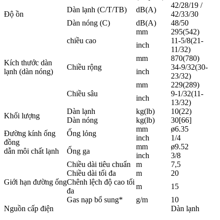
42/28/19 /
Dàn lạnh (C/T/TB)
dB(A)
Độ ồn
42/33/30
Dàn nóng (C)
dB(A)
48/50
mm
295(542)
chiều cao
11-5/8(21-
inch
11/32)
mm
870(780)
Kích thước dàn
Chiều rộng
34-9/32(30-
lạnh (dàn nóng)
inch
23/32)
mm
229(289)
Chiều sâu
9-1/32(11-
inch
13/32)
Dàn lạnh
kg(lb)
10(22)
Khối lượng
Dàn nóng
kg(lb)
30[66]
mm
ø6.35
Đường kính ống
Ống lỏng
inch
1/4
đồng
mm
ø9.52
dẫn môi chất lạnh
Ống ga
inch
3/8
Chiều dài tiêu chuẩn
m
7,5
Chiều dài tối đa
m
20
Giới hạn đường ống
Chênh lệch độ cao tối
m
15
đa
Gas nạp bổ sung*
g/m
10
Nguồn cấp điện
Dàn lạnh