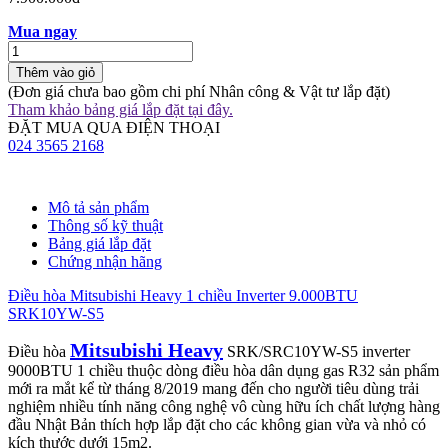
Mua ngay
Thêm vào giỏ
(Đơn giá chưa bao gồm chi phí Nhân công & Vật tư lắp đặt)
Tham khảo bảng giá lắp đặt tại đây.
ĐẶT MUA QUA ĐIỆN THOẠI
024 3565 2168
Mô tả sản phẩm
Thông số kỹ thuật
Bảng giá lắp đặt
Chứng nhận hãng
Điều hòa Mitsubishi Heavy 1 chiều Inverter 9.000BTU
SRK10YW-S5
Mitsubishi Heavy
Điều hòa
SRK/SRC10YW-S5 inverter
9000BTU 1 chiều thuộc dòng điều hòa dân dụng gas R32 sản phẩm
mới ra mắt kể từ tháng 8/2019 mang đến cho người tiêu dùng trải
nghiệm nhiều tính năng công nghệ vô cùng hữu ích chất lượng hàng
đầu Nhật Bản thích hợp lắp đặt cho các không gian vừa và nhỏ có
kích thước dưới 15m2.