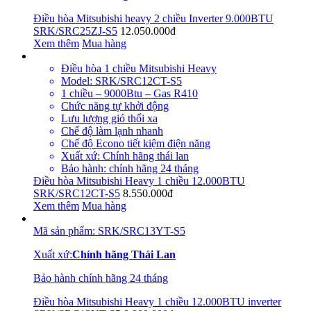
Điều hòa Mitsubishi heavy 2 chiều Inverter 9.000BTU
SRK/SRC25ZJ-S5
12.050.000đ
Xem thêm
Mua hàng
Điều hòa 1 chiều Mitsubishi Heavy
Model: SRK/SRC12CT-S5
1 chiều – 9000Btu – Gas R410
Chức năng tự khởi động
Lưu lượng gió thổi xa
Chế độ làm lạnh nhanh
Chế độ Econo tiết kiệm điện năng
Xuất xứ: Chính hãng thái lan
Bảo hành: chính hãng 24 tháng
Điều hòa Mitsubishi Heavy 1 chiều 12.000BTU
SRK/SRC12CT-S5
8.550.000đ
Xem thêm
Mua hàng
Mã sản phẩm
:
SRK/SRC13YT-S5
Xuất xứ
:
Chính hãng Thái Lan
Bảo hành chính hãng 24 tháng
Điều hòa Mitsubishi Heavy 1 chiều 12.000BTU inverter