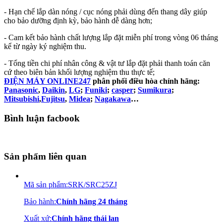
- Hạn chế lắp dàn nóng / cục nóng phải dùng đến thang dây giúp
cho bảo dưỡng định kỳ, bảo hành dễ dàng hơn;
- Cam kết bảo hành chất lượng lắp đặt miễn phí trong vòng 06 tháng
kể từ ngày ký nghiệm thu.
- Tổng tiền chi phí nhân công & vật tư lắp đặt phải thanh toán căn
cứ theo biên bản khối lượng nghiệm thu thực tế;
ĐIỆN MÁY ONLINE247
phân phối điều hòa chính hãng:
Panasonic
,
Daikin
,
LG
;
Funiki
;
casper
;
Sumikura
;
Mitsubishi
,
Fujitsu
,
Midea
;
Nagakawa
…
Bình luận facbook
Sản phẩm liên quan
Mã sản phẩm
:
SRK/SRC25ZJ
Bảo hành
:
Chính hãng 24 tháng
Xuất xứ
:
Chính hãng thái lan