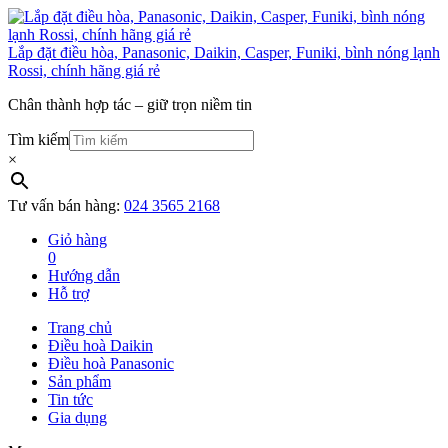
Lắp đặt điều hòa, Panasonic, Daikin, Casper, Funiki, bình nóng lạnh
Rossi, chính hãng giá rẻ
Chân thành hợp tác – giữ trọn niềm tin
Tìm kiếm
×
Tư vấn bán hàng:
024 3565 2168
Giỏ hàng
0
Hướng dẫn
Hỗ trợ
Trang chủ
Điều hoà Daikin
Điều hoà Panasonic
Sản phẩm
Tin tức
Gia dụng