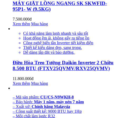
MÁY GIẶT LỒNG NGANG SK SKWFID-
95P1- W (9.5KG)
7.500.000đ
Xem thêm
Mua hàng
Có khả năng làm lạnh nhanh và sâu tốt
Hoạt động êm ái, không gấy ra tiếng ồn
Công nghệ biến tần Inverter tiết kiệm điện
Thiết kế kiểu dáng đẹp, sang trọng.
Dễ dàng lắp đặt và bảo dưỡng.
Điều Hòa Treo Tường Daikin Inverter 2 Chiều
8.500 BTU (FTXV25QVMV/RXV25QVMV)
11.800.000đ
Xem thêm
Mua hàng
– Mã sản phẩm:
CU/CS-N9WKH-8
– Bảo hành:
Máy 1 năm, máy nén 7 năm
– Xuất xứ:
Chính hãng Malaysia
– Công suất thiết kế: 9000 BTU hay 1Hp
– Môi chất làm lạnh: R32