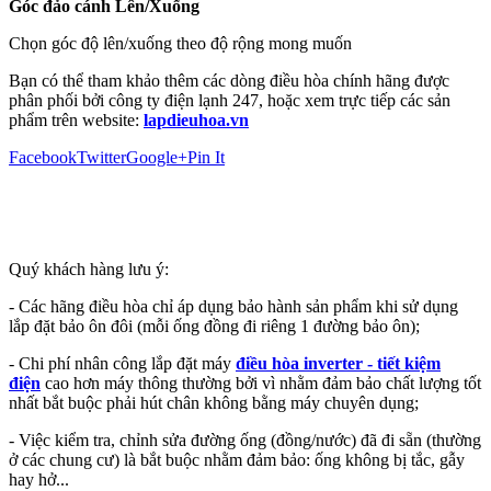
Góc đảo cánh Lên/Xuống
Chọn góc độ lên/xuống theo độ rộng mong muốn
Bạn có thể tham khảo thêm các dòng điều hòa chính hãng được
phân phối bởi công ty điện lạnh 247, hoặc xem trực tiếp các sản
phẩm trên website:
lapdieuhoa.vn
Facebook
Twitter
Google+
Pin It
Quý khách hàng lưu ý:
- Các hãng điều hòa chỉ áp dụng bảo hành sản phẩm khi sử dụng
lắp đặt bảo ôn đôi (mỗi ống đồng đi riêng 1 đường bảo ôn);
- Chi phí nhân công lắp đặt máy
điều hòa inverter - tiết kiệm
điện
cao hơn máy thông thường bởi vì nhằm đảm bảo chất lượng tốt
nhất bắt buộc phải hút chân không bằng máy chuyên dụng;
- Việc kiểm tra, chỉnh sửa đường ống (đồng/nước) đã đi sẵn (thường
ở các chung cư) là bắt buộc nhằm đảm bảo: ống không bị tắc, gẫy
hay hở...