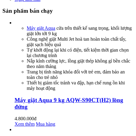
Sản phẩm bán chạy
Máy giặt Aqua
cửa trên thiết kế sang trọng, khối lượng
giặt lớn tới 9 kg
Công nghệ giặt Multi Jet hoà tan hoàn toàn chất tẩy,
giặt sạch hiệu quả
Tự khởi động lại khi có điện, tiết kiệm thời gian chọn
lại chương trình
Nắp kính cường lực, lồng giặt thép không gỉ bền chắc
theo năm tháng
Trang bị tính năng khóa đối với trẻ em, đảm bảo an
toàn cho trẻ nhỏ
Thiết bị giảm tốc tránh va đập, hạn chế rung ồn khi
máy hoạt động
Máy giặt Aqua 9 kg AQW-S90CT(H2) lồng
đứng
4.800.000đ
Xem thêm
Mua hàng