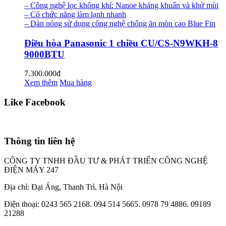
– Công nghệ lọc không khí: Nanoe kháng khuẩn và khử mùi
– Có chức năng làm lạnh nhanh
– Dàn nóng sử dụng công nghệ chống ăn mòn cao Blue Fin
Điều hòa Panasonic 1 chiều CU/CS-N9WKH-8
9000BTU
7.300.000đ
Xem thêm
Mua hàng
Like Facebook
Thông tin liên hệ
CÔNG TY TNHH ĐẦU TƯ & PHÁT TRIỂN CÔNG NGHỆ
ĐIỆN MÁY 247
Địa chỉ: Đại Áng, Thanh Trì, Hà Nội
Điện thoại: 0243 565 2168. 094 514 5665. 0978 79 4886. 09189
21288