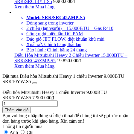
SRK/SRC13YT-S5
9.900.000đ
Xem thêm
Mua hàng
Model: SRK/SRC45ZMP-S5
Dòng sang trọng inverter
2 chiều (lạnh/sưởi) – 15.000BTU – Gas R410
Công nghệ biến tần DC PAM
Đảo gió JET FLOW, diệt khuẩn khử mùi
Xuất xứ: Chính hãng thái lan
Bảo hành: Chính hãng 24 tháng
Điều Hòa Mitsubishi Heavy 2 Chiều Inverter 15.000BTU –
SRK/SRC45ZMP-S5
19.850.000đ
Xem thêm
Mua hàng
Đặt mua Điều hòa Mitsubishi Heavy 1 chiều Inverter 9.000BTU
SRK10YW-S5
Điều hòa Mitsubishi Heavy 1 chiều Inverter 9.000BTU
SRK10YW-S5
7.900.000
₫
Thêm vào giỏ
Bạn vui lòng nhập đúng số điện thoại để chúng tôi sẽ gọi xác nhận
đơn hàng trước khi giao hàng. Xin cảm ơn!
Thông tin người mua
Anh
Chị