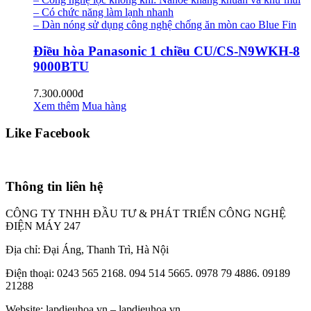
– Có chức năng làm lạnh nhanh
– Dàn nóng sử dụng công nghệ chống ăn mòn cao Blue Fin
Điều hòa Panasonic 1 chiều CU/CS-N9WKH-8
9000BTU
7.300.000đ
Xem thêm
Mua hàng
Like Facebook
Thông tin liên hệ
CÔNG TY TNHH ĐẦU TƯ & PHÁT TRIỂN CÔNG NGHỆ
ĐIỆN MÁY 247
Địa chỉ: Đại Áng, Thanh Trì, Hà Nội
Điện thoại: 0243 565 2168. 094 514 5665. 0978 79 4886. 09189
21288
Website:
lapdieuhoa.vn
–
lapdieuhoa.vn