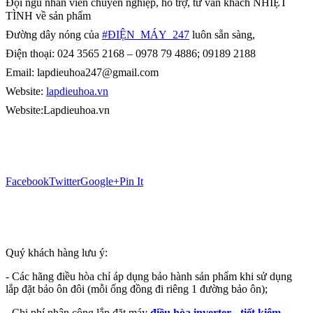
Đội ngũ nhân viên chuyên nghiệp, hỗ trợ, tư vấn khách NHIỆT
TÌNH về sản phẩm
Đường dây nóng của
#ĐIỆN_MÁY_247
luôn sẵn sàng,
Điện thoại: 024 3565 2168 – 0978 79 4886; 09189 2188
Email: lapdieuhoa247@gmail.com
Website:
lapdieuhoa.vn
Website:Lapdieuhoa.vn
Facebook
Twitter
Google+
Pin It
Quý khách hàng lưu ý:
- Các hãng điều hòa chỉ áp dụng bảo hành sản phẩm khi sử dụng
lắp đặt bảo ôn đôi (mỗi ống đồng đi riêng 1 đường bảo ôn);
- Chi phí nhân công lắp đặt máy
điều hòa inverter - tiết kiệm