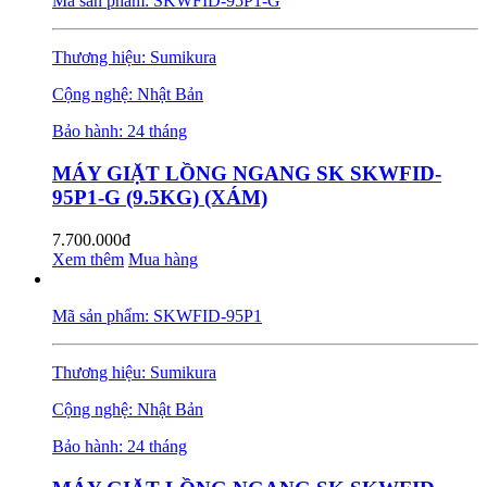
Mã sản phẩm: SKWFID-95P1-G
Thương hiệu: Sumikura
Cộng nghệ: Nhật Bản
Bảo hành: 24 tháng
MÁY GIẶT LỒNG NGANG SK SKWFID-
95P1-G (9.5KG) (XÁM)
7.700.000đ
Xem thêm
Mua hàng
Mã sản phẩm: SKWFID-95P1
Thương hiệu: Sumikura
Cộng nghệ: Nhật Bản
Bảo hành: 24 tháng