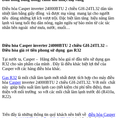
Điều hòa Casper inverter 24000BTU 2 chiều GH-24TL32 dàn tán
nhiệt làm bằng giây đồng và được mạ vàng mang lại cho người
tiêu dùng những lợi ích vượt trội. Đặc biệt làm tăng hiệu năng làm
lạnh và tang tuổi thọ dàn nóng, ngăn ngừa sự bào mòn từ các tác
nhân bên ngoài như mưa, nước, muối…
Điều hòa Casper inverter 24000BTU 2 chiều GH-24TL32 –
Điều hòa giá rẻ tiên phong sử dụng gas R32
Tại nước ta, Casper – Hãng điều hòa giá rẻ đầu tiên sử dụng gas
R32 cho sản phẩm của mình . Đây là điều khác biệt lợi thế của
Casper với các hàng điều hòa khác.
Gas R32
là môi chất làm lạnh mới nhất được tích hợp cho máy điều
hòa
Casper
inverter 24000BTU 2 chiều GH-24TL32. Với môi chất
này giúp hiệu suất làm lạnh cao (tiết kiệm chi phí tiền điện), than
thiện với môi trường so với các môi chất làm lạnh trước đó (R410a,
R22).
Trên đây là những thông tin quý khách nên biết về
điều hòa Casper