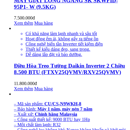
MÁY GIẶT LỒNG NGANG SK SKWFID-
95P1- W (9.5KG)
7.500.000đ
Xem thêm
Mua hàng
Có khả năng làm lạnh nhanh và sâu tốt
Hoạt động êm ái, không gấy ra tiếng ồn
Công nghệ biến tần Inverter tiết kiệm điện
Thiết kế kiểu dáng đẹp, sang trọng.
Dễ dàng lắp đặt và bảo dưỡng.
Điều Hòa Treo Tường Daikin Inverter 2 Chiều
8.500 BTU (FTXV25QVMV/RXV25QVMV)
11.800.000đ
Xem thêm
Mua hàng
– Mã sản phẩm:
CU/CS-N9WKH-8
– Bảo hành:
Máy 1 năm, máy nén 7 năm
– Xuất xứ:
Chính hãng Malaysia
– Công suất thiết kế: 9000 BTU hay 1Hp
– Môi chất làm lạnh: R32
– Công nghệ lọc không khí: Nanoe kháng khuẩn và khử mùi