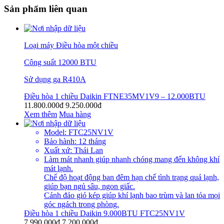
Sản phẩm liên quan
Loại máy Điều hòa một chiều
Công suất 12000 BTU
Sử dụng ga R410A
Điều hòa 1 chiều Daikin FTNE35MV1V9 – 12.000BTU
11.800.000đ
9.250.000đ
Xem thêm
Mua hàng
Model: FTC25NV1V
Bảo hành: 12 tháng
Xuất xứ: Thái Lan
Làm mát nhanh giúp nhanh chóng mang đến không khí
mát lạnh.
Chế độ hoạt động ban đêm hạn chế tình trạng quá lạnh,
giúp bạn ngủ sâu, ngon giấc.
Cánh đảo gió kép giúp khí lạnh bao trùm và lan tỏa mọi
góc ngách trong phòng.
Điều hòa 1 chiều Daikin 9.000BTU FTC25NV1V
7.990.000đ
7.200.000đ