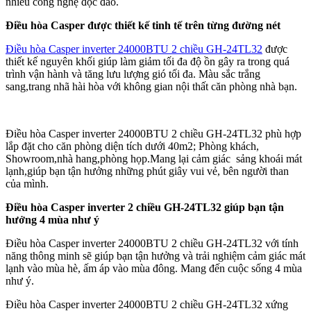
nhiều công nghệ độc đáo.
Điều hòa Casper được thiết kế tinh tế trên từng đường nét
Điều hòa Casper inverter 24000BTU 2 chiều GH-24TL32
được
thiết kế nguyên khối giúp làm giảm tối đa độ ồn gây ra trong quá
trình vận hành và tăng lưu lượng gió tối đa. Màu sắc trắng
sang,trang nhã hài hòa với không gian nội thất căn phòng nhà bạn.
Điều hòa Casper inverter 24000BTU 2 chiều GH-24TL32 phù hợp
lắp đặt cho căn phòng diện tích dưới 40m2; Phòng khách,
Showroom,nhà hang,phòng họp.Mang lại cảm giác sảng khoái mát
lạnh,giúp bạn tận hưởng những phút giây vui vẻ, bên người than
của mình.
Điều hòa Casper inverter 2 chiều GH-24TL32 giúp bạn tận
hưởng 4 mùa như ý
Điều hòa Casper inverter 24000BTU 2 chiều GH-24TL32 với tính
năng thông minh sẽ giúp bạn tận hưởng và trải nghiệm cảm giác mát
lạnh vào mùa hè, ấm áp vào mùa đông. Mang đến cuộc sống 4 mùa
như ý.
Điều hòa Casper inverter 24000BTU 2 chiều GH-24TL32 xứng