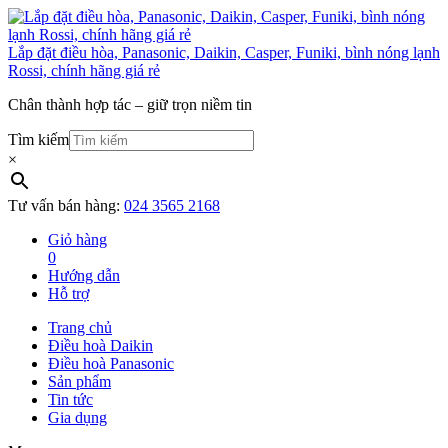
Lắp đặt điều hòa, Panasonic, Daikin, Casper, Funiki, bình nóng lạnh
Rossi, chính hãng giá rẻ
Chân thành hợp tác – giữ trọn niềm tin
Tìm kiếm
×
Tư vấn bán hàng:
024 3565 2168
Giỏ hàng
0
Hướng dẫn
Hỗ trợ
Trang chủ
Điều hoà Daikin
Điều hoà Panasonic
Sản phẩm
Tin tức
Gia dụng