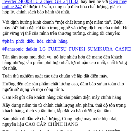
inverter 24000BTU 2 chiều GH-24TL32
, hãy liên hệ với
Điện máy
online 247
để được tư vấn, cung cấp điều hòa chất lượng, giá cả
hợp lý, chính sách bảo hành tốt nhất.
Với định hướng kinh doanh “một chất lượng một niềm tin”, Điện
máy 247 luôn đặt cái tâm trong nghề vào từng dịch vụ của mình. Để
giữ vững vị thế của mình trên thương trường, chúng tôi chuyên:
#phân_phối_điều_hòa_chính_hãng
#Panasonic_daikin_LG_FUJITSU_FUNIKI_SUMIKURA_CASPE
Tận tâm trong mọi dịch vụ, nỗ lực nhiều hơn để mang đến khách
hàng những sản phẩm phù hợp nhất, lợi nhuận cao nhất, chất lượng
tốt nhất.
Tuân thủ nghiêm ngặt các tiêu chuẩn về lắp đặt điện máy.
Hướng đến các sản phẩm chất lượng cao, đảm bảo sự an toàn cho
người sử dụng và mọi công trình.
Cam kết gửi đến khách hàng các sản phẩm điện máy chính hãng.
Xây dựng niềm tin từ chính chất lượng sản phẩm, thái độ tôn trọng
khách hàng, dịch vụ tận tình, lắp đặt và bảo dưỡng tận tâm.
Sản phẩm đi đầu về chất lượng, Công nghệ máy móc hiện đại,
nguyên liệu CAO CẤP, CHÍNH HÃNG