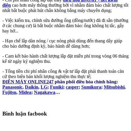
điện
cao hơn máy thông thường bởi vì nhằm đảm bảo chất lượng tốt
nhất bắt buộc phải hút chân không bằng máy chuyên dụng;
- Việc kiểm tra, chỉnh sửa đường ống (đồng/nước) đã đi sẵn (thường
ở các chung cư) là bắt buộc nhằm đảm bảo: ống không bị tắc, gẫy
hay hở...
- Hạn chế lắp dàn nóng / cục nóng phải dùng đến thang dây giúp
cho bảo dưỡng định kỳ, bảo hành dễ dàng hơn;
- Cam kết bảo hành chất lượng lắp đặt miễn phí trong vòng 06 tháng
kể từ ngày ký nghiệm thu.
- Tổng tiền chi phí nhân công & vật tư lắp đặt phải thanh toán căn
cứ theo biên bản khối lượng nghiệm thu thực tế;
ĐIỆN MÁY ONLINE247
phân phối điều hòa chính hãng:
Panasonic
,
Daikin
,
LG
;
Funiki
;
casper
;
Sumikura
;
Mitsubishi
,
Fujitsu
,
Midea
;
Nagakawa
…
Bình luận facbook