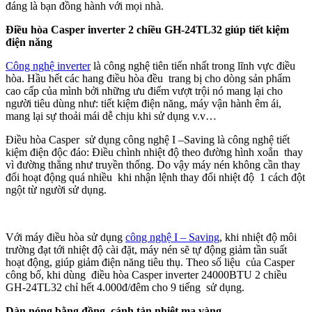
đáng là bạn đồng hành với mọi nhà.
Điều hòa Casper inverter 2 chiều GH-24TL32 giúp tiết kiệm
điện năng
Công nghệ inverter
là công nghệ tiên tiến nhất trong lĩnh vực điều
hòa. Hầu hết các hang điều hòa đều trang bị cho dòng sản phẩm
cao cấp của mình bởi những ưu điểm vượt trội nó mang lại cho
người tiêu dùng như: tiết kiệm điện năng, máy vận hành êm ái,
mang lại sự thoải mái dễ chịu khi sử dụng v.v…
Điều hòa Casper sử dụng công nghệ I –Saving là công nghệ tiết
kiệm điện độc đáo: Điều chình nhiệt độ theo đường hình xoắn thay
vì đường thẳng như truyền thống. Do vậy máy nén không cần thay
đổi hoạt động quá nhiều khi nhận lệnh thay đổi nhiệt độ 1 cách đột
ngột từ người sử dụng.
Với máy điều hòa sử dụng
công nghệ I – Saving
, khi nhiệt độ môi
trường đạt tới nhiệt độ cài đặt, máy nén sẽ tự động giảm tần suất
hoạt động, giúp giảm điện năng tiêu thụ. Theo số liệu của Casper
công bố, khi dùng điều hòa Casper inverter 24000BTU 2 chiều
GH-24TL32 chỉ hết 4.000đ/đêm cho 9 tiếng sử dụng.
Dàn nóng bằng đồng, cánh tản nhiệt mạ vàng