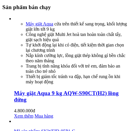
Sản phẩm bán chạy
Máy giặt Aqua
cửa trên thiết kế sang trọng, khối lượng
giặt lớn tới 9 kg
Công nghệ giặt Multi Jet hoà tan hoàn toàn chất tẩy,
giặt sạch hiệu quả
Tự khởi động lại khi có điện, tiết kiệm thời gian chọn
lại chương trình
Nắp kính cường lực, lồng giặt thép không gỉ bền chắc
theo năm tháng
Trang bị tính năng khóa đối với trẻ em, đảm bảo an
toàn cho trẻ nhỏ
Thiết bị giảm tốc tránh va đập, hạn chế rung ồn khi
máy hoạt động
Máy giặt Aqua 9 kg AQW-S90CT(H2) lồng
đứng
4.800.000đ
Xem thêm
Mua hàng