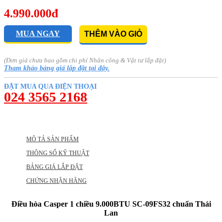
4.990.000đ
MUA NGAY
THÊM VÀO GIỎ
(Đơn giá chưa bao gồm chi phí Nhân công & Vật tư lắp đặt)
Tham khảo bảng giá lắp đặt tại đây.
ĐẶT MUA QUA ĐIỆN THOẠI
024 3565 2168
MÔ TẢ SẢN PHẨM
THÔNG SỐ KỸ THUẬT
BẢNG GIÁ LẮP ĐẶT
CHỨNG NHẬN HÃNG
Điều hòa Casper 1 chiều 9.000BTU SC-09FS32 chuẩn Thái
Lan