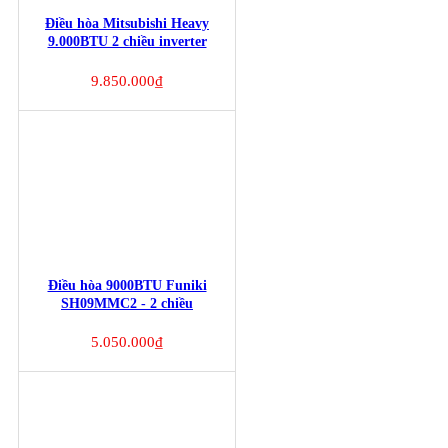
Điều hòa Mitsubishi Heavy
9.000BTU 2 chiều inverter
SRK/SRC25ZSPS-S5
9.850.000
₫
Điều hòa 9000BTU Funiki
SH09MMC2 - 2 chiều
5.050.000
₫