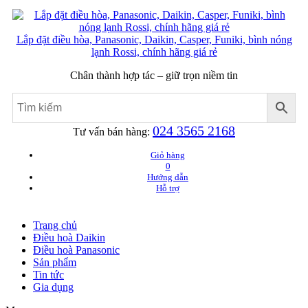
Lắp đặt điều hòa, Panasonic, Daikin, Casper, Funiki, bình nóng
lạnh Rossi, chính hãng giá rẻ
Chân thành hợp tác – giữ trọn niềm tin
024 3565 2168
Tư vấn bán hàng:
Giỏ hàng
0
Hướng dẫn
Hỗ trợ
Trang chủ
Điều hoà Daikin
Điều hoà Panasonic
Sản phẩm
Tin tức
Gia dụng