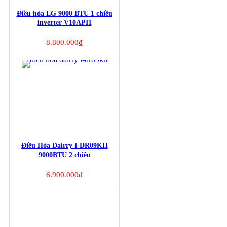
Điều hòa LG 9000 BTU 1 chiều
inverter V10API1
8.800.000
₫
Điều Hòa Dairry I-DR09KH
9000BTU 2 chiều
6.900.000
₫