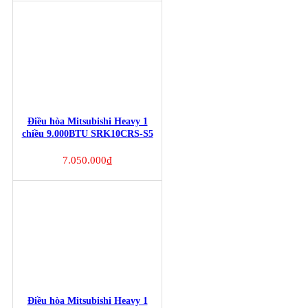
Điều hòa Mitsubishi Heavy 1
chiều 9.000BTU SRK10CRS-S5
Sang Trọng
7.050.000
₫
Điều hòa Mitsubishi Heavy 1