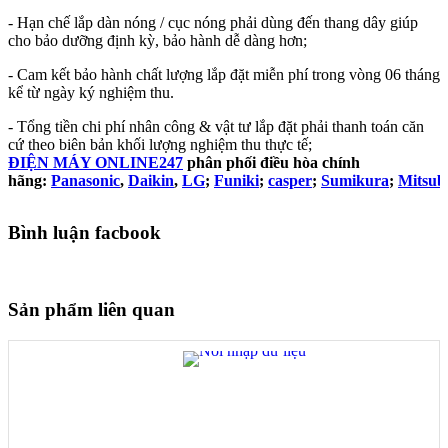
- Hạn chế lắp dàn nóng / cục nóng phải dùng đến thang dây giúp
cho bảo dưỡng định kỳ, bảo hành dễ dàng hơn;
- Cam kết bảo hành chất lượng lắp đặt miễn phí trong vòng 06 tháng
kể từ ngày ký nghiệm thu.
- Tổng tiền chi phí nhân công & vật tư lắp đặt phải thanh toán căn
cứ theo biên bản khối lượng nghiệm thu thực tế;
ĐIỆN MÁY ONLINE247
phân phối điều hòa chính
hãng:
Panasonic
,
Daikin
,
LG
;
Funiki
;
casper
;
Sumikura
;
Mitsubi
Bình luận facbook
Sản phẩm liên quan