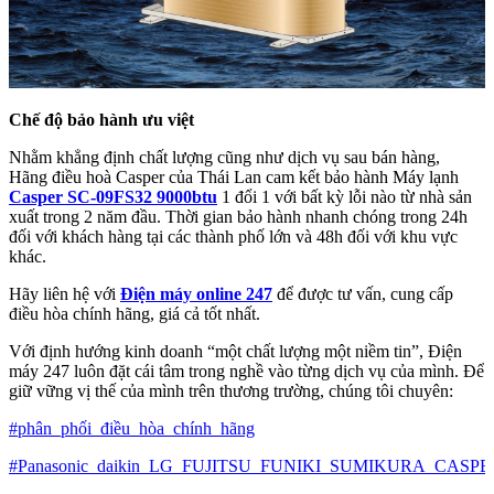
Chế độ bảo hành ưu việt
Nhằm khẳng định chất lượng cũng như dịch vụ sau bán hàng,
Hãng điều hoà Casper của Thái Lan cam kết bảo hành Máy lạnh
Casper SC-09FS32 9000btu
1 đổi 1 với bất kỳ lỗi nào từ nhà sản
xuất trong 2 năm đầu. Thời gian bảo hành nhanh chóng trong 24h
đối với khách hàng tại các thành phố lớn và 48h đối với khu vực
khác.
Hãy liên hệ với
Điện máy online 247
để được tư vấn, cung cấp
điều hòa chính hãng, giá cả tốt nhất.
Với định hướng kinh doanh “một chất lượng một niềm tin”, Điện
máy 247 luôn đặt cái tâm trong nghề vào từng dịch vụ của mình. Để
giữ vững vị thế của mình trên thương trường, chúng tôi chuyên:
#phân_phối_điều_hòa_chính_hãng
#Panasonic_daikin_LG_FUJITSU_FUNIKI_SUMIKURA_CASPE