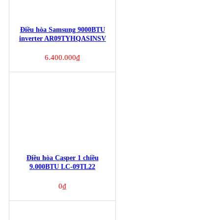
Điều hòa Samsung 9000BTU
inverter AR09TYHQASINSV
6.400.000
₫
Điều hòa Casper 1 chiều
9.000BTU LC-09TL22
0
₫