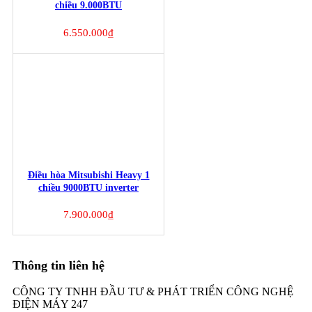
chiều 9.000BTU
SRK/SRC09CTR-S5
6.550.000
₫
Điều hòa Mitsubishi Heavy 1
chiều 9000BTU inverter
SRK/SRC10YT-S5
7.900.000
₫
Thông tin liên hệ
CÔNG TY TNHH ĐẦU TƯ & PHÁT TRIỂN CÔNG NGHỆ
ĐIỆN MÁY 247