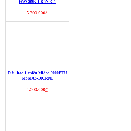
GWC09KB-K6N0C4
5.300.000
₫
Điều hòa 1 chiều Midea 9000BTU
MSMA3-10CRN1
4.500.000
₫