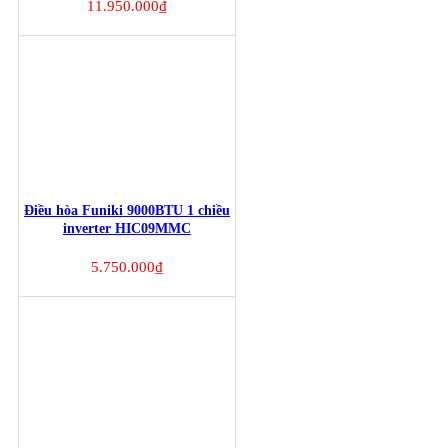
11.950.000
₫
Điều hòa Funiki 9000BTU 1 chiều
inverter HIC09MMC
5.750.000
₫