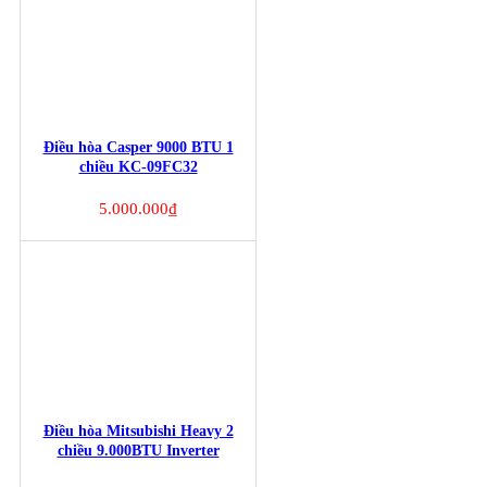
Điều hòa Casper 9000 BTU 1
chiều KC-09FC32
5.000.000
₫
Điều hòa Mitsubishi Heavy 2
chiều 9.000BTU Inverter
SRK/SRC25ZJ-S5