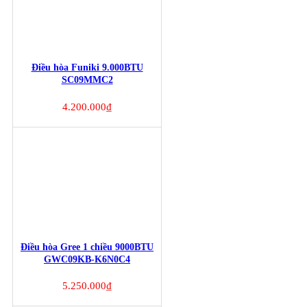
Điều hòa Funiki 9.000BTU
SC09MMC2
4.200.000
₫
Điều hòa Gree 1 chiều 9000BTU
GWC09KB-K6N0C4
5.250.000
₫