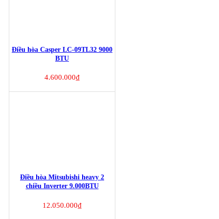
Điều hòa Casper LC-09TL32 9000
BTU
4.600.000
₫
Điều hòa Mitsubishi heavy 2
chiều Inverter 9.000BTU
SRK/SRC25ZJ-S5
12.050.000
₫