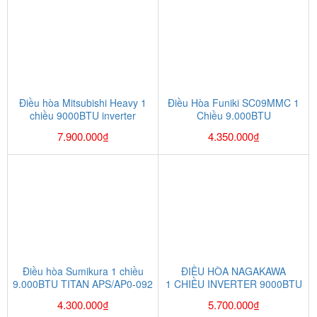
Điều hòa Mitsubishi Heavy 1
Điều Hòa Funiki SC09MMC 1
chiều 9000BTU inverter
Chiều 9.000BTU
SRK/SRC10YT-S5
7.900.000
₫
4.350.000
₫
Điều hòa Sumikura 1 chiều
ĐIỀU HÒA NAGAKAWA
9.000BTU TITAN APS/AP0-092
1 CHIỀU INVERTER 9000BTU
NIS-C09R2T01
4.300.000
₫
5.700.000
₫