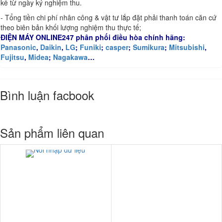
kể từ ngày ký nghiệm thu.
- Tổng tiền chi phí nhân công & vật tư lắp đặt phải thanh toán căn cứ
theo biên bản khối lượng nghiệm thu thực tế;
ĐIỆN MÁY ONLINE247
phân phối điều hòa chính hãng:
Panasonic
,
Daikin
,
LG
;
Funiki
;
casper
;
Sumikura
;
Mitsubishi
,
Fujitsu
,
Midea
;
Nagakawa
…
Bình luận facbook
Sản phẩm liên quan