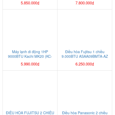
5.850.000
₫
7.800.000
₫
Máy lạnh di động 1HP
Điều hòa Fujitsu 1 chiều
9000BTU Kachi MK20 (KC-
9.000BTU ASAA09BMTA-AZ
ML01)
5.990.000
₫
6.250.000
₫
ĐIỀU HÒA FUJITSU 2 CHIỀU
Điều hòa Panasonic 2 chiều