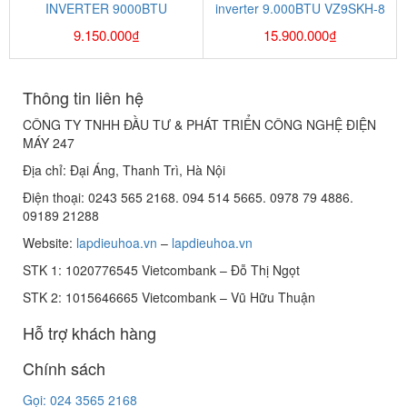
INVERTER 9000BTU
inverter 9.000BTU VZ9SKH-8
ASAG09LLTB-VZ
9.150.000
₫
15.900.000
₫
Thông tin liên hệ
CÔNG TY TNHH ĐẦU TƯ & PHÁT TRIỂN CÔNG NGHỆ ĐIỆN
MÁY 247
Địa chỉ: Đại Áng, Thanh Trì, Hà Nội
Điện thoại: 0243 565 2168. 094 514 5665. 0978 79 4886.
09189 21288
Website:
lapdieuhoa.vn
–
lapdieuhoa.vn
STK 1: 1020776545 Vietcombank – Đỗ Thị Ngọt
STK 2: 1015646665 Vietcombank – Vũ Hữu Thuận
Hỗ trợ khách hàng
Chính sách
Gọi: 024 3565 2168