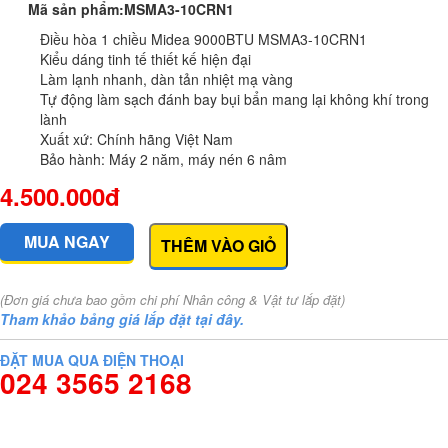
Mã sản phẩm
:
MSMA3-10CRN1
Điều hòa 1 chiều Midea 9000BTU MSMA3-10CRN1
Kiểu dáng tinh tế thiết kế hiện đại
Làm lạnh nhanh, dàn tản nhiệt mạ vàng
Tự động làm sạch đánh bay bụi bẩn mang lại không khí trong
lành
Xuất xứ: Chính hãng Việt Nam
Bảo hành: Máy 2 năm, máy nén 6 nâm
4.500.000đ
MUA NGAY
THÊM VÀO GIỎ
(Đơn giá chưa bao gồm chi phí Nhân công & Vật tư lắp đặt)
Tham khảo bảng giá lắp đặt tại đây.
ĐẶT MUA QUA ĐIỆN THOẠI
024 3565 2168