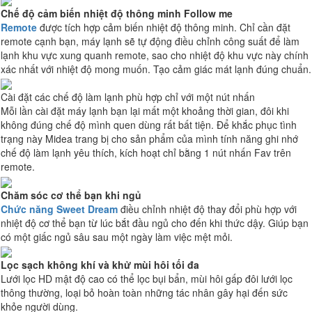
Chế độ cảm biến nhiệt độ thông minh Follow me
Remote
được tích hợp cảm biến nhiệt độ thông minh. Chỉ cần đặt
remote cạnh bạn, máy lạnh sẽ tự động điều chỉnh công suất để làm
lạnh khu vực xung quanh remote, sao cho nhiệt độ khu vực này chính
xác nhất với nhiệt độ mong muốn. Tạo cảm giác mát lạnh đúng chuẩn.
Cài đặt các chế độ làm lạnh phù hợp chỉ với một nút nhấn
Mỗi lần cài đặt máy lạnh bạn lại mất một khoảng thời gian, đôi khi
không đúng chế độ mình quen dùng rất bất tiện. Để khắc phục tình
trạng này Midea trang bị cho sản phẩm của mình tính năng ghi nhớ
chế độ làm lạnh yêu thích, kích hoạt chỉ bằng 1 nút nhấn Fav trên
remote.
Chăm sóc cơ thể bạn khi ngủ
Chức năng Sweet Dream
điều chỉnh nhiệt độ thay đổi phù hợp với
nhiệt độ cơ thể bạn từ lúc bắt đầu ngủ cho đến khi thức dậy. Giúp bạn
có một giấc ngủ sâu sau một ngày làm việc mệt mỏi.
Lọc sạch không khí và khử mùi hôi tối đa
Lưới lọc HD mật độ cao có thể lọc bụi bẩn, mùi hôi gấp đôi lưới lọc
thông thường, loại bỏ hoàn toàn những tác nhân gây hại đến sức
khỏe người dùng.