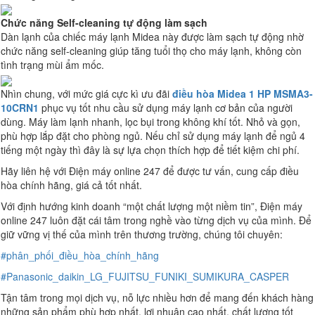
Chức năng Self-cleaning tự động làm sạch
Dàn lạnh của chiếc máy lạnh Midea này được làm sạch tự động nhờ
chức năng self-cleaning giúp tăng tuổi thọ cho máy lạnh, không còn
tình trạng mùi ẩm mốc.
Nhìn chung, với mức giá cực kì ưu đãi
điều hòa Midea 1 HP MSMA3-
10CRN1
phục vụ tốt nhu cầu sử dụng máy lạnh cơ bản của người
dùng. Máy làm lạnh nhanh, lọc bụi trong không khí tốt. Nhỏ và gọn,
phù hợp lắp đặt cho phòng ngủ. Nếu chỉ sử dụng máy lạnh để ngủ 4
tiếng một ngày thì đây là sự lựa chọn thích hợp để tiết kiệm chi phí.
Hãy liên hệ với Điện máy online 247 để được tư vấn, cung cấp điều
hòa chính hãng, giá cả tốt nhất.
Với định hướng kinh doanh “một chất lượng một niềm tin”, Điện máy
online 247 luôn đặt cái tâm trong nghề vào từng dịch vụ của mình. Để
giữ vững vị thế của mình trên thương trường, chúng tôi chuyên:
#phân_phối_điều_hòa_chính_hãng
#Panasonic_daikin_LG_FUJITSU_FUNIKI_SUMIKURA_CASPER
Tận tâm trong mọi dịch vụ, nỗ lực nhiều hơn để mang đến khách hàng
những sản phẩm phù hợp nhất, lợi nhuận cao nhất, chất lượng tốt