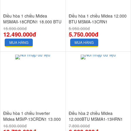
Điều hòa 1 chiều Midea
Điều hòa 1 chiều Midea 12.000
MSMAII-18CRDN1 18.000 BTU
BTU MSMA-13CRN1
Inverter
15.590.000đ
5.950.000đ
12.490.000đ
5.750.000đ
MUA HÀNG
MUA HÀNG
Điều hòa 1 chiều Inverter
Điều hòa 2 chiều Midea
Midea MSVP-13CRDN1 13.000
12.000BTU MSMA1-13HRN1
BTU Vertu plus
16.590.000đ
7.890.000đ