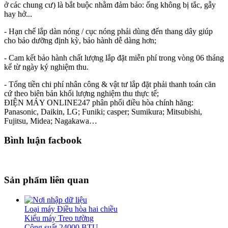
ở các chung cư) là bắt buộc nhằm đảm bảo: ống không bị tắc, gẫy
hay hở...
- Hạn chế lắp dàn nóng / cục nóng phải dùng đến thang dây giúp
cho bảo dưỡng định kỳ, bảo hành dễ dàng hơn;
- Cam kết bảo hành chất lượng lắp đặt miễn phí trong vòng 06 tháng
kể từ ngày ký nghiệm thu.
- Tổng tiền chi phí nhân công & vật tư lắp đặt phải thanh toán căn
cứ theo biên bản khối lượng nghiệm thu thực tế;
ĐIỆN MÁY ONLINE247 phân phối điều hòa chính hãng:
Panasonic, Daikin, LG; Funiki; casper; Sumikura; Mitsubishi,
Fujitsu, Midea; Nagakawa…
Bình luận facbook
Sản phẩm liên quan
Loại máy Điều hòa hai chiều
Kiểu máy Treo tường
Công suất 24000 BTU