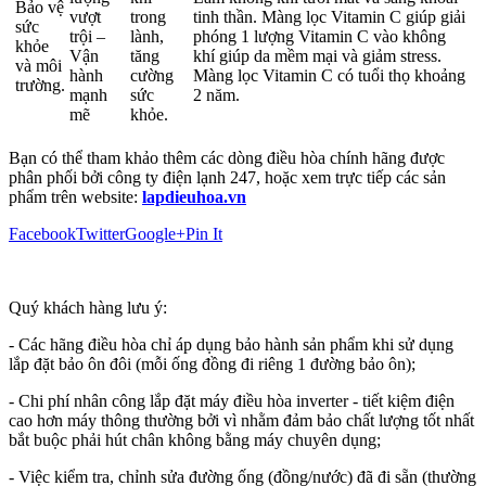
Bảo vệ
vượt
trong
tinh thần. Màng lọc Vitamin C giúp giải
sức
trội –
lành,
phóng 1 lượng Vitamin C vào không
khỏe
Vận
tăng
khí giúp da mềm mại và giảm stress.
và môi
hành
cường
Màng lọc Vitamin C có tuổi thọ khoảng
trường.
mạnh
sức
2 năm.
mẽ
khỏe.
Bạn có thể tham khảo thêm các dòng điều hòa chính hãng được
phân phối bởi công ty điện lạnh 247, hoặc xem trực tiếp các sản
phẩm trên website:
lapdieuhoa.vn
Facebook
Twitter
Google+
Pin It
Quý khách hàng lưu ý:
- Các hãng điều hòa chỉ áp dụng bảo hành sản phẩm khi sử dụng
lắp đặt bảo ôn đôi (mỗi ống đồng đi riêng 1 đường bảo ôn);
- Chi phí nhân công lắp đặt máy điều hòa inverter - tiết kiệm điện
cao hơn máy thông thường bởi vì nhằm đảm bảo chất lượng tốt nhất
bắt buộc phải hút chân không bằng máy chuyên dụng;
- Việc kiểm tra, chỉnh sửa đường ống (đồng/nước) đã đi sẵn (thường