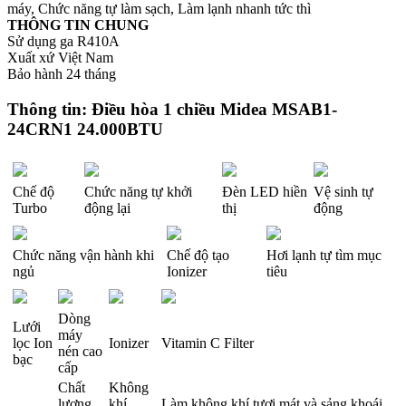
máy, Chức năng tự làm sạch, Làm lạnh nhanh tức thì
THÔNG TIN CHUNG
Sử dụng ga R410A
Xuất xứ Việt Nam
Bảo hành 24 tháng
Thông tin: Điều hòa 1 chiều Midea MSAB1-
24CRN1 24.000BTU
Chế độ
Chức năng tự khởi
Đèn LED hiền
Vệ sinh tự
Turbo
động lại
thị
động
Chức năng vận hành khi
Chế độ tạo
Hơi lạnh tự tìm mục
ngủ
Ionizer
tiêu
Dòng
Lưới
máy
lọc Ion
Ionizer
Vitamin C Filter
nén cao
bạc
cấp
Chất
Không
lượng
khí
Làm không khí tươi mát và sảng khoái