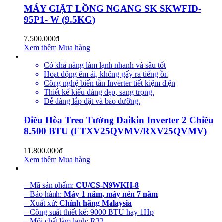
MÁY GIẶT LỒNG NGANG SK SKWFID-
95P1- W (9.5KG)
7.500.000đ
Xem thêm
Mua hàng
Có khả năng làm lạnh nhanh và sâu tốt
Hoạt động êm ái, không gấy ra tiếng ồn
Công nghệ biến tần Inverter tiết kiệm điện
Thiết kế kiểu dáng đẹp, sang trọng.
Dễ dàng lắp đặt và bảo dưỡng.
Điều Hòa Treo Tường Daikin Inverter 2 Chiều
8.500 BTU (FTXV25QVMV/RXV25QVMV)
11.800.000đ
Xem thêm
Mua hàng
– Mã sản phẩm:
CU/CS-N9WKH-8
– Bảo hành:
Máy 1 năm, máy nén 7 năm
– Xuất xứ:
Chính hãng Malaysia
– Công suất thiết kế: 9000 BTU hay 1Hp
– Môi chất làm lạnh: R32