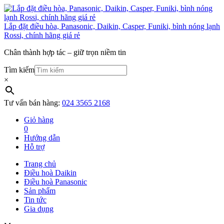
Lắp đặt điều hòa, Panasonic, Daikin, Casper, Funiki, bình nóng lạnh
Rossi, chính hãng giá rẻ
Chân thành hợp tác – giữ trọn niềm tin
Tìm kiếm
×
Tư vấn bán hàng:
024 3565 2168
Giỏ hàng
0
Hướng dẫn
Hỗ trợ
Trang chủ
Điều hoà Daikin
Điều hoà Panasonic
Sản phẩm
Tin tức
Gia dụng