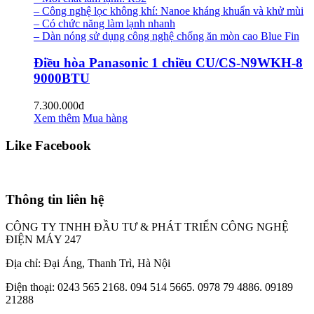
– Công nghệ lọc không khí: Nanoe kháng khuẩn và khử mùi
– Có chức năng làm lạnh nhanh
– Dàn nóng sử dụng công nghệ chống ăn mòn cao Blue Fin
Điều hòa Panasonic 1 chiều CU/CS-N9WKH-8
9000BTU
7.300.000đ
Xem thêm
Mua hàng
Like Facebook
Thông tin liên hệ
CÔNG TY TNHH ĐẦU TƯ & PHÁT TRIỂN CÔNG NGHỆ
ĐIỆN MÁY 247
Địa chỉ: Đại Áng, Thanh Trì, Hà Nội
Điện thoại: 0243 565 2168. 094 514 5665. 0978 79 4886. 09189
21288