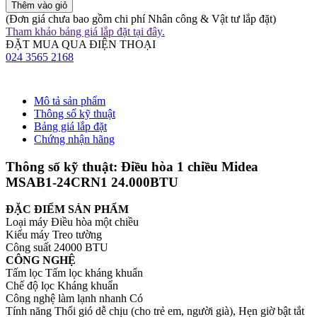
Thêm vào giỏ
(Đơn giá chưa bao gồm chi phí Nhân công & Vật tư lắp đặt)
Tham khảo bảng giá lắp đặt tại đây.
ĐẶT MUA QUA ĐIỆN THOẠI
024 3565 2168
Mô tả sản phẩm
Thông số kỹ thuật
Bảng giá lắp đặt
Chứng nhận hãng
Thông số kỹ thuật: Điều hòa 1 chiều Midea
MSAB1-24CRN1 24.000BTU
ĐẶC ĐIỂM SẢN PHẨM
Loại máy Điều hòa một chiều
Kiểu máy Treo tường
Công suất 24000 BTU
CÔNG NGHỆ
Tấm lọc Tấm lọc kháng khuẩn
Chế độ lọc Kháng khuẩn
Công nghệ làm lạnh nhanh Có
Tính năng Thổi gió dễ chịu (cho trẻ em, người già), Hẹn giờ bật tắt