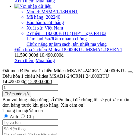
Xem thêm
Mua hàng
Model: MSMA1-18HRN1
Mã hàng: 202240
Bảo hành: 24 tháng
Xuất xứ: Việt Nam
2 chiều – 18.000BTU (1HP) – gas R410a
Làm lạnh/sưởi ấm nhanh chóng
Chức năng tự làm sạch, tản nhiệt mạ vàng
Điều hòa 2 chiều Midea 18.000BTU MSMA1-18HRN1
11.590.000đ
10.490.000đ
Xem thêm
Mua hàng
Đặt mua Điều hòa 1 chiều Midea MSAB1-24CRN1 24.000BTU
Điều hòa 1 chiều Midea MSAB1-24CRN1 24.000BTU
14.490.000
₫
12.990.000
₫
Thêm vào giỏ
Bạn vui lòng nhập đúng số điện thoại để chúng tôi sẽ gọi xác nhận
đơn hàng trước khi giao hàng. Xin cảm ơn!
Thông tin người mua
Anh
Chị