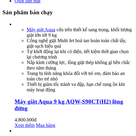
Quạt làm mát
Sản phẩm bán chạy
Máy giặt Aqua
cửa trên thiết kế sang trọng, khối lượng
giặt lớn tới 9 kg
Công nghệ giặt Multi Jet hoà tan hoàn toàn chất tẩy,
giặt sạch hiệu quả
Tự khởi động lại khi có điện, tiết kiệm thời gian chọn
lại chương trình
Nắp kính cường lực, lồng giặt thép không gỉ bền chắc
theo năm tháng
Trang bị tính năng khóa đối với trẻ em, đảm bảo an
toàn cho trẻ nhỏ
Thiết bị giảm tốc tránh va đập, hạn chế rung ồn khi
máy hoạt động
Máy giặt Aqua 9 kg AQW-S90CT(H2) lồng
đứng
4.800.000đ
Xem thêm
Mua hàng