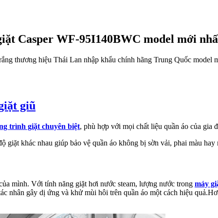
iặt Casper WF-95I140BWC model mới nhấ
rắng thương hiệu Thái Lan nhập khẩu chính hãng Trung Quốc model mới
iặt giũ
g trình giặt chuyên biệt
, phù hợp với mọi chất liệu quần áo của gia 
độ giặt khác nhau giúp bảo vệ quần áo không bị sờn vải, phai màu hay n
của mình. Với tính năng giặt hơi nước steam, lượng nước trong
máy g
ỡ, tác nhân gây dị ứng và khử mùi hôi trên quần áo một cách hiệu quả.H