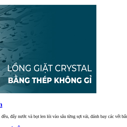
h
 đều, đẩy nước và bọt len lỏi vào sâu từng sợi vải, đánh bay các vết bẩ