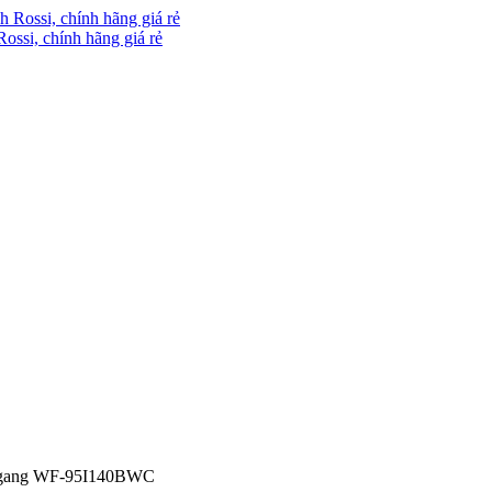
Rossi, chính hãng giá rẻ
 ngang WF-95I140BWC