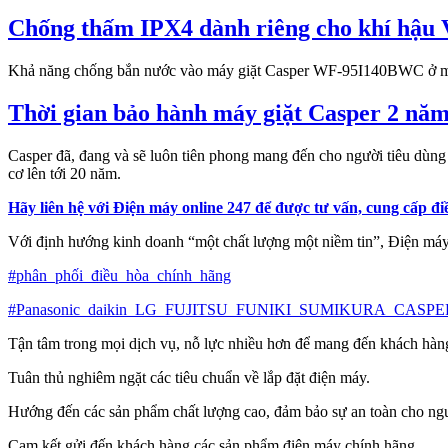
Chống thấm IPX4 dành riêng cho khí hậu 
Khả năng chống bắn nước vào máy giặt Casper WF-95I140BWC ở mọi vị 
Thời gian bảo hành máy giặt Casper 2 năm
Casper đã, đang và sẽ luôn tiên phong mang đến cho người tiêu dùn
cơ lên tới 20 năm.
Hãy liên hệ với Điện máy online 247 để được tư vấn, cung cấp điề
Với định hướng kinh doanh “một chất lượng một niềm tin”, Điện máy 
#phân_phối_điều_hòa_chính_hãng
#Panasonic_daikin_LG_FUJITSU_FUNIKI_SUMIKURA_CASPE
Tận tâm trong mọi dịch vụ, nỗ lực nhiều hơn để mang đến khách hàng
Tuân thủ nghiêm ngặt các tiêu chuẩn về lắp đặt điện máy.
Hướng đến các sản phẩm chất lượng cao, đảm bảo sự an toàn cho ngư
Cam kết gửi đến khách hàng các sản phẩm điện máy chính hãng.