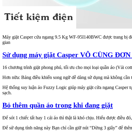
Máy giặt Casper cửa ngang 9.5 Kg WF-95I140BWC được trang bị động
gian
Sử dụng máy giặt Casper VÔ CÙNG ĐƠ
16 chương trình giặt phong phú, tối ưu cho mọi loại quần áo (Vải cot
Hơn nữa: Bảng điều khiển song ngữ dễ dàng sử dụng mà không cần 
Hệ thống suy luận ảo Fuzzy Logic giúp máy giặt cửa ngang Casper tự
sạch.
Bỏ thêm quần áo trong khi đang giặt
Để sót 1 chiếc tất hay 1 cái áo thì thật là khó chịu. Hiểu được điều 
Để sử dụng tính năng này Bạn chỉ cần giữ nút “Dừng 3 giây” để thêm