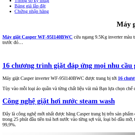
Thông số kỹ thuật
Bảng giá lắp đặt
Chứng nhận hãng
Máy g
Máy giặt Casper WF-95I140BWC
cửa ngang 9.5Kg inverter màu t
trước đó…
16 chương trình giặt đáp ứng mọi nhu cầu g
Máy giặt Casper inverter WF-95I140BWC được trang bị tới
16 chươn
Tùy vào mỗi loại áo quần và từng chất liệu vải mà Bạn lựa chọn chế 
Công nghệ giặt hơi nước steam wash
Đây là công nghệ mới nhất được hãng Casper trang bị trên sản phẩm 
trong 25 phút đầu tiên toả hơi nước vào từng sợi vải, loại bỏ dầu m
99,9%.