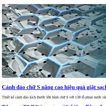
Cánh đảo chữ S nâng cao hiệu quả giặt sạc
Thiết kế cánh đảo kích thước lớn hình chữ S với 138 lỗ phun nước rải