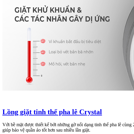
Lồng giặt tinh thể pha lê Crystal
Với bề mặt được thiết kế bởi những gờ nổi dạng tinh thể pha lê cùng
giúp bảo vệ quần áo tốt hơn sau nhiều lần giặt.