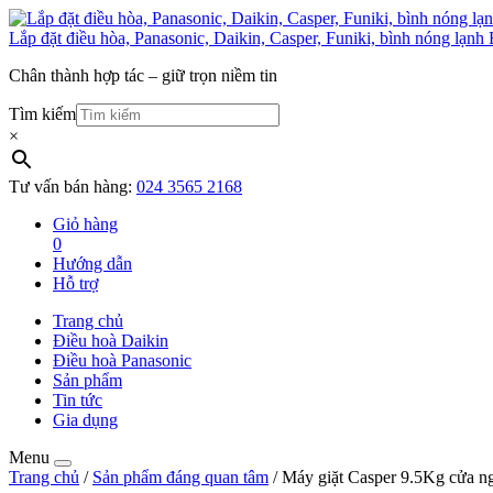
Lắp đặt điều hòa, Panasonic, Daikin, Casper, Funiki, bình nóng lạnh 
Chân thành hợp tác – giữ trọn niềm tin
Tìm kiếm
×
Tư vấn bán hàng:
024 3565 2168
Giỏ hàng
0
Hướng dẫn
Hỗ trợ
Trang chủ
Điều hoà Daikin
Điều hoà Panasonic
Sản phẩm
Tin tức
Gia dụng
Menu
Trang chủ
/
Sản phẩm đáng quan tâm
/ Máy giặt Casper 9.5Kg cửa