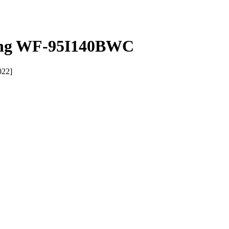
gang WF-95I140BWC
022]