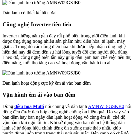
Dàn lạnh có thiết kế hiện đại
Công nghệ Inverter tiên tiến
Inverter những năm gần đây rất phổ biến trong giới điện lạnh khi
được ứng dụng trong nhiều sản phẩm như điều hòa, tủ lạnh, máy
giặt… Trong đó các dòng điều hòa khi được tiếp nhận công nghệ
hiện đại này đã đem đến sự hài lòng tuyệt đối cho người tiêu dùng.
Theo đó, công nghệ biến tần này giúp dàn lạnh hạn chế việc tiêu thụ
điện năng, tuổi thọ tăng cao và hoạt động vận hành êm ái.
Dàn lạnh hoạt động cực kỳ êm ái vào ban đêm
Vận hành êm ái vào ban đêm
Dòng
điều hòa Multi
nói chung và dàn lạnh
AMNW18GSKB0
nói
riêng đều được tích hợp công nghệ chống ồn hiệu quả. Do vậy vào
ban đêm hay ban ngày dàn lạnh hoạt động vô cùng êm ái, chế độ
vận hành khi ngủ tối ưu. Khi sử dụng vào ban đêm hệ thống dàn
lạnh sẽ tự động hiệu chỉnh tiếng ồn xuống mức thấp nhất, giúp
người dùng luôn trong trạng thái ngủ sâu giấc. Bên cạnh đó chế độ