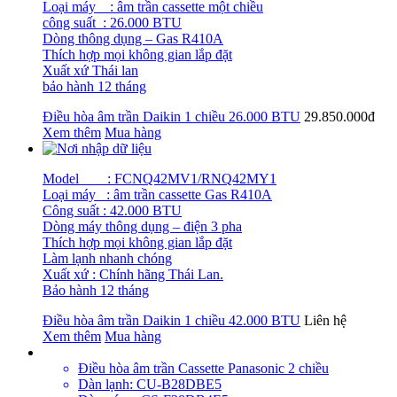
Loại máy : âm trần cassette một chiều
công suất : 26.000 BTU
Dòng thông dụng – Gas R410A
Thích hợp mọi không gian lắp đặt
Xuất xứ Thái lan
bảo hành 12 tháng
Điều hòa âm trần Daikin 1 chiều 26.000 BTU
29.850.000đ
Xem thêm
Mua hàng
Model : FCNQ42MV1/RNQ42MY1
Loại máy : âm trần cassette Gas R410A
Công suất : 42.000 BTU
Dòng máy thông dụng – điện 3 pha
Thích hợp mọi không gian lắp đặt
Làm lạnh nhanh chóng
Xuất xứ : Chính hãng Thái Lan.
Bảo hành 12 tháng
Điều hòa âm trần Daikin 1 chiều 42.000 BTU
Liên hệ
Xem thêm
Mua hàng
Điều hòa âm trần Cassette Panasonic 2 chiều
Dàn lạnh: CU-B28DBE5