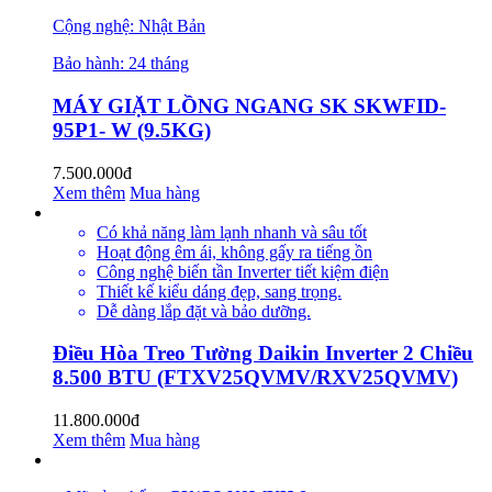
Cộng nghệ: Nhật Bản
Bảo hành: 24 tháng
MÁY GIẶT LỒNG NGANG SK SKWFID-
95P1- W (9.5KG)
7.500.000đ
Xem thêm
Mua hàng
Có khả năng làm lạnh nhanh và sâu tốt
Hoạt động êm ái, không gấy ra tiếng ồn
Công nghệ biến tần Inverter tiết kiệm điện
Thiết kế kiểu dáng đẹp, sang trọng.
Dễ dàng lắp đặt và bảo dưỡng.
Điều Hòa Treo Tường Daikin Inverter 2 Chiều
8.500 BTU (FTXV25QVMV/RXV25QVMV)
11.800.000đ
Xem thêm
Mua hàng