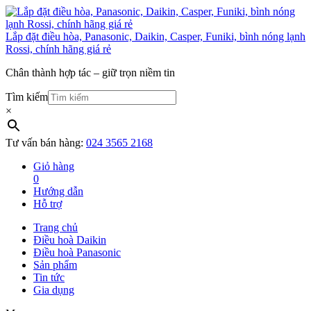
Lắp đặt điều hòa, Panasonic, Daikin, Casper, Funiki, bình nóng lạnh
Rossi, chính hãng giá rẻ
Chân thành hợp tác – giữ trọn niềm tin
Tìm kiếm
×
Tư vấn bán hàng:
024 3565 2168
Giỏ hàng
0
Hướng dẫn
Hỗ trợ
Trang chủ
Điều hoà Daikin
Điều hoà Panasonic
Sản phẩm
Tin tức
Gia dụng