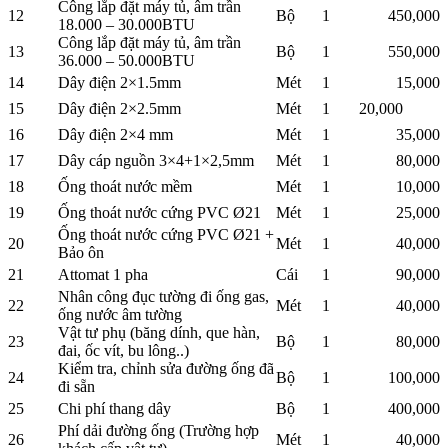
Công lắp đặt máy tủ, âm trần
12
Bộ
1
450,000
18.000 – 30.000BTU
Công lắp đặt máy tủ, âm trần
13
Bộ
1
550,000
36.000 – 50.000BTU
14
Dây điện 2×1.5mm
Mét
1
15,000
15
Dây điện 2×2.5mm
Mét
1
20,000
16
Dây điện 2×4 mm
Mét
1
35,000
17
Dây cáp nguồn 3×4+1×2,5mm
Mét
1
80,000
18
Ống thoát nước mềm
Mét
1
10,000
19
Ống thoát nước cứng PVC Ø21
Mét
1
25,000
Ống thoát nước cứng PVC Ø21 +
20
Mét
1
40,000
Bảo ôn
21
Attomat 1 pha
Cái
1
90,000
Nhân công đục tường đi ống gas,
22
Mét
1
40,000
ống nước âm tường
Vật tư phụ (băng dính, que hàn,
23
Bộ
1
80,000
đai, ốc vít, bu lông..)
Kiểm tra, chỉnh sửa đường ống đã
24
Bộ
1
100,000
đi sẵn
25
Chi phí thang dây
Bộ
1
400,000
Phí dải đường ống (Trường hợp
26
Mét
1
40,000