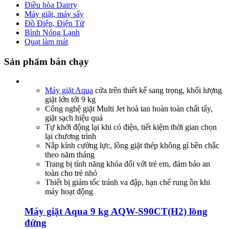
Điều hòa Dairry
Máy giặt, máy sấy
Đồ Điện, Điện Tử
Bình Nóng Lạnh
Quạt làm mát
Sản phẩm bán chạy
Máy giặt Aqua
cửa trên thiết kế sang trọng, khối lượng
giặt lớn tới 9 kg
Công nghệ giặt Multi Jet hoà tan hoàn toàn chất tẩy,
giặt sạch hiệu quả
Tự khởi động lại khi có điện, tiết kiệm thời gian chọn
lại chương trình
Nắp kính cường lực, lồng giặt thép không gỉ bền chắc
theo năm tháng
Trang bị tính năng khóa đối với trẻ em, đảm bảo an
toàn cho trẻ nhỏ
Thiết bị giảm tốc tránh va đập, hạn chế rung ồn khi
máy hoạt động
Máy giặt Aqua 9 kg AQW-S90CT(H2) lồng
đứng