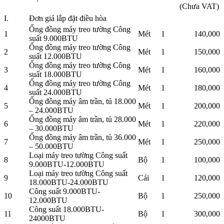
(Chưa VAT)
I.
Đơn giá lắp đặt điều hòa
Ống đồng máy treo tường Công
1
Mét
1
140,000
suất 9.000BTU
Ống đồng máy treo tường Công
2
Mét
1
150,000
suất 12.000BTU
Ống đồng máy treo tường Công
3
Mét
1
160,000
suất 18.000BTU
Ống đồng máy treo tường Công
4
Mét
1
180,000
suất 24.000BTU
Ống đồng máy âm trần, tủ 18.000
5
Mét
1
200,000
– 24.000BTU
Ống đồng máy âm trần, tủ 28.000
6
Mét
1
220,000
– 30.000BTU
Ống đồng máy âm trần, tủ 36.000
7
Mét
1
250,000
– 50.000BTU
Loại máy treo tường Công suất
8
Bộ
1
100,000
9.000BTU-12.000BTU
Loại máy treo tường Công suất
9
Cái
1
120,000
18.000BTU-24.000BTU
Công suất 9.000BTU-
10
Bộ
1
250,000
12.000BTU
Công suất 18.000BTU-
11
Bộ
1
300,000
24000BTU