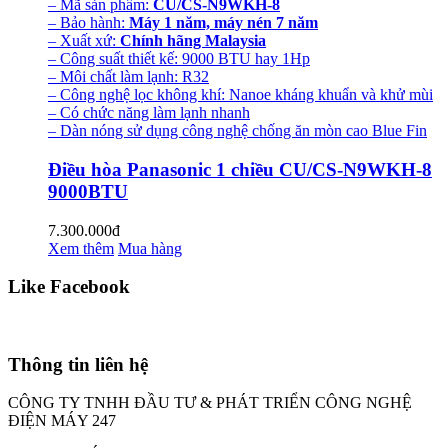
– Mã sản phẩm:
CU/CS-N9WKH-8
– Bảo hành:
Máy 1 năm, máy nén 7 năm
– Xuất xứ:
Chính hãng Malaysia
– Công suất thiết kế: 9000 BTU hay 1Hp
– Môi chất làm lạnh: R32
– Công nghệ lọc không khí: Nanoe kháng khuẩn và khử mùi
– Có chức năng làm lạnh nhanh
– Dàn nóng sử dụng công nghệ chống ăn mòn cao Blue Fin
Điều hòa Panasonic 1 chiều CU/CS-N9WKH-8
9000BTU
7.300.000đ
Xem thêm
Mua hàng
Like Facebook
Thông tin liên hệ
CÔNG TY TNHH ĐẦU TƯ & PHÁT TRIỂN CÔNG NGHỆ
ĐIỆN MÁY 247