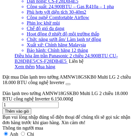
Dàn nóng: CS-F28DB4E5
Công suất: 24.900BTU – Gas R410a – 1 pha
Phù hợp với diện tích 30-40m2
Công nghệ Comfortable Airflow
Phin lọc khử mùi
Chế độ gió đa dạng
Hoạt động ở nhiệt độ môi trường thấp
Chức năng sưởi ấm/ Làm lạnh tự động
Xuất xứ: Chính hãng Malaysia
Bảo hành: Chính hãng 12 tháng
Điều hòa âm trần Panasonic 2 chiều 24.900BTU CU-
B28DBE5/CS-F28DB4E5
Liên hệ
Xem thêm
Mua hàng
Đặt mua Dàn lạnh treo tường AMNW18GSKB0 Multi LG 2 chiều
18.000 BTU công nghệ Inverter
Dàn lạnh treo tường AMNW18GSKB0 Multi LG 2 chiều 18.000
BTU công nghệ Inverter
6.150.000
₫
Thêm vào giỏ
Bạn vui lòng nhập đúng số điện thoại để chúng tôi sẽ gọi xác nhận
đơn hàng trước khi giao hàng. Xin cảm ơn!
Thông tin người mua
Anh
Chị