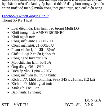
hẹn bật tắt trên dàn lạnh giúp bạn có thể dễ dàng hơn trong việc điều
chỉnh nhiệt độ theo ý muốn trong thời gian thực, hạn chế điện năng.
Facebook
Twitter
Google+
Pin It
Thông Số Kỹ Thuật
Loại điều hòa: Dàn lạnh treo tường Multi LG
Khối trong nhà: AMNW18GSKB0
Khối ngoài trời:
Công suất lạnh: 18000BTU
Công suất sưởi: 21.600BTU
Phạm vi làm lạnh:
25 – 30m²
Chiều: Loại 2 chiều lạnh/sưởi
Công nghệ Inverter: Có
Môi chất làm lạnh: R410A
Ống đồng: Ø6 – Ø10
Điện áp vào: 1 pha – 220V
Công suất tiêu thụ trung bình:
Kích thước khối trong nhà: 998x 345 x 210mm, (12 kg)
Kích thước khối ngoài trời:
Xuất xứ: Thái Lan
Bảo hành: 12 tháng
ĐƠN GIÁ
VNĐ
STT
VẬT TƯ
ĐVT
SL