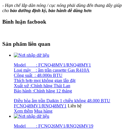
- Hạn chế lắp dàn nóng / cục nóng phải dùng đến thang dây giúp
cho
bảo dưỡng định kỳ, bảo hành dễ dàng hơn
Bình luận facbook
Sản phẩm liên quan
Model : FCNQ48MV1/RNQ48MY1
Loại máy : âm trần cassette Gas R410A
Công suất : 48.000n BTU
Thích hợp mọi không gian lắp đặt
Xuất xứ :Chính hãng Thái Lan
Bảo hành :Chính hãng 12 tháng
Điều hòa âm trần Daikin 1 chiều không 48.000 BTU
FCNQ48MV1/RNQ48MY1
Liên hệ
Xem thêm
Mua hàng
Model : FCNQ26MV1/RNQ26MV19