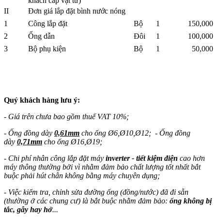
khách cấp vật tư)
II
Đơn giá lắp đặt bình nước nóng
1
Công lắp đặt
Bộ
1
150,000
2
Ống dẫn
Đôi
1
100,000
3
Bộ phụ kiện
Bộ
1
50,000
Quý khách hàng lưu ý:
- Giá trên chưa bao gồm thuế VAT 10%;
- Ống đồng dày
0,61mm
cho ống Ø6,Ø10,Ø12; - Ống đồng
dày
0,71mm
cho ống Ø16,Ø19;
- Chi phí nhân công lắp đặt máy
inverter - tiết kiệm điện
cao hơn
máy thông thường bởi vì nhằm đảm bảo chất lượng tốt nhất bắt
buộc phải hút chân không bằng máy chuyên dụng;
- Việc kiểm tra, chỉnh sửa đường ống (đồng/nước) đã đi sẵn
(thường ở các chung cư) là bắt buộc nhằm đảm bảo:
ống không bị
tắc, gẫy hay hở
...