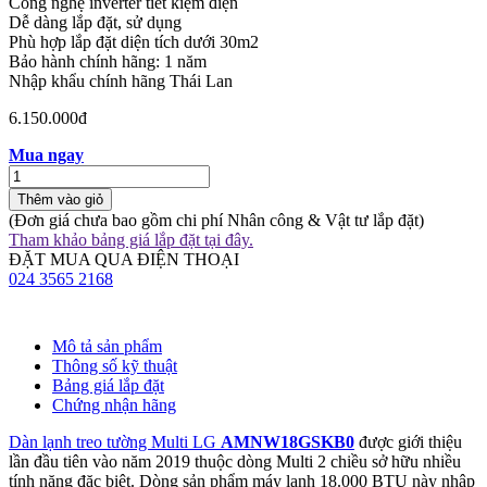
Công nghệ inverter tiết kiệm điện
Dễ dàng lắp đặt, sử dụng
Phù hợp lắp đặt diện tích dưới 30m2
Bảo hành chính hãng: 1 năm
Nhập khẩu chính hãng Thái Lan
6.150.000đ
Mua ngay
Thêm vào giỏ
(Đơn giá chưa bao gồm chi phí Nhân công & Vật tư lắp đặt)
Tham khảo bảng giá lắp đặt tại đây.
ĐẶT MUA QUA ĐIỆN THOẠI
024 3565 2168
Mô tả sản phẩm
Thông số kỹ thuật
Bảng giá lắp đặt
Chứng nhận hãng
Dàn lạnh treo tường Multi LG
AMNW18GSKB0
được giới thiệu
lần đầu tiên vào năm 2019 thuộc dòng Multi 2 chiều sở hữu nhiều
tính năng đặc biệt. Dòng sản phẩm máy lạnh 18.000 BTU này nhập