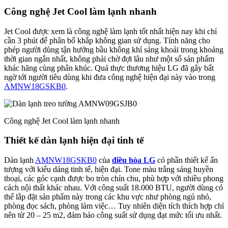
Công nghệ Jet Cool làm lạnh nhanh
Jet Cool được xem là công nghệ làm lạnh tốt nhất hiện nay khi chỉ
cần 3 phút để phân bổ khắp không gian sử dụng. Tính năng cho
phép người dùng tận hưởng bầu không khí sảng khoái trong khoảng
thời gian ngắn nhất, không phải chờ đợi lâu như một số sản phẩm
khác hãng cùng phân khúc. Quả thực thương hiệu LG đã gây bất
ngờ tới người tiêu dùng khi đưa công nghệ hiện đại này vào trong
AMNW18GSKB0
.
Công nghệ Jet Cool làm lạnh nhanh
Thiết kế dàn lạnh hiện đại tinh tế
Dàn lạnh
AMNW18GSKB0
của
điều hòa LG
có phần thiết kế ấn
tượng với kiểu dáng tinh tế, hiện đại. Tone màu trắng sáng huyền
thoại, các góc cạnh được bo tròn chỉn chu, phù hợp với nhiều phong
cách nội thất khác nhau. Với công suất 18.000 BTU, người dùng có
thể lắp đặt sản phẩm này trong các khu vực như phòng ngủ nhỏ,
phòng đọc sách, phòng làm việc… Tuy nhiên diện tích thích hợp chỉ
nên từ 20 – 25 m2, đảm bảo công suất sử dụng đạt mức tối ưu nhất.