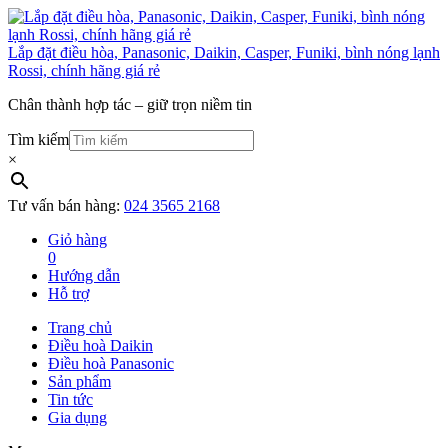
Lắp đặt điều hòa, Panasonic, Daikin, Casper, Funiki, bình nóng lạnh
Rossi, chính hãng giá rẻ
Chân thành hợp tác – giữ trọn niềm tin
Tìm kiếm
×
Tư vấn bán hàng:
024 3565 2168
Giỏ hàng
0
Hướng dẫn
Hỗ trợ
Trang chủ
Điều hoà Daikin
Điều hoà Panasonic
Sản phẩm
Tin tức
Gia dụng