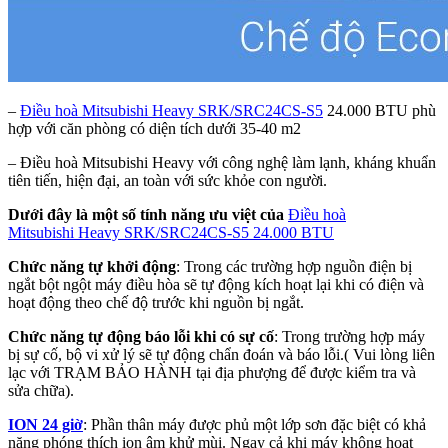
–
Điều hoà Mitsubishi Heavy SRK/SRC24CS-S5
24.000 BTU phù
hợp với căn phòng có diện tích dưới 35-40 m2
– Điều hoà Mitsubishi Heavy
với công nghệ làm lạnh, kháng khuẩn
tiên tiến, hiện đại, an toàn với sức khỏe con người.
Dưới đây là một số tính năng ưu việt của
Điều hoà
Mitsubishi Heavy SRK/SRC24CS-S5 24.000 BTU
Chức năng tự khởi động
: Trong các trường hợp nguồn điện bị
ngắt bột ngột máy điều hòa sẽ tự động kích hoạt lại khi có điện và
hoạt động theo chế độ trước khi nguồn bị ngắt.
Chức năng tự động báo lỗi khi có sự cố
: Trong trường hợp máy
bị sự cố, bộ vi xử lý sẽ tự động chẩn đoán và báo lỗi.( Vui lòng liên
lạc với TRẠM BẢO HÀNH tại địa phượng để được kiểm tra và
sửa chữa).
ION 24 giờ
: Phần thân máy được phủ một lớp sơn đặc biệt có khả
năng phóng thích ion âm khử mùi. Ngay cả khi máy không hoạt