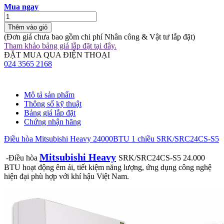
Mua ngay
Thêm vào giỏ
(Đơn giá chưa bao gồm chi phí Nhân công & Vật tư lắp đặt)
Tham khảo bảng giá lắp đặt tại đây.
ĐẶT MUA QUA ĐIỆN THOẠI
024 3565 2168
Mô tả sản phẩm
Thông số kỹ thuật
Bảng giá lắp đặt
Chứng nhận hãng
Điều hòa Mitsubishi Heavy 24000BTU 1 chiều SRK/SRC24CS-S5
Mitsubishi Heavy
-Điều hòa
SRK/SRC24CS-S5 24.000
BTU
hoạt động êm ái, tiết kiệm năng lượng, ứng dụng công nghệ
hiện đại phù hợp với khí hậu Việt Nam.