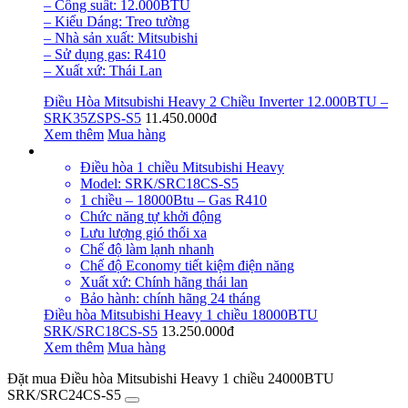
– Công suất: 12.000BTU
– Kiểu Dáng: Treo tường
– Nhà sản xuất: Mitsubishi
– Sử dụng gas: R410
– Xuất xứ: Thái Lan
Điều Hòa Mitsubishi Heavy 2 Chiều Inverter 12.000BTU –
SRK35ZSPS-S5
11.450.000đ
Xem thêm
Mua hàng
Điều hòa 1 chiều Mitsubishi Heavy
Model: SRK/SRC18CS-S5
1 chiều – 18000Btu – Gas R410
Chức năng tự khởi động
Lưu lượng gió thổi xa
Chế độ làm lạnh nhanh
Chế độ Economy tiết kiệm điện năng
Xuất xứ: Chính hãng thái lan
Bảo hành: chính hãng 24 tháng
Điều hòa Mitsubishi Heavy 1 chiều 18000BTU
SRK/SRC18CS-S5
13.250.000đ
Xem thêm
Mua hàng
Đặt mua Điều hòa Mitsubishi Heavy 1 chiều 24000BTU
SRK/SRC24CS-S5