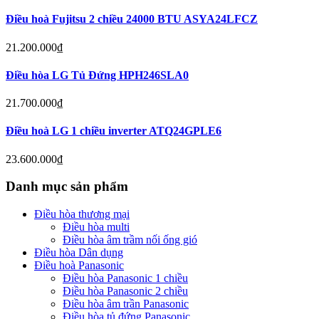
Điều hoà Fujitsu 2 chiều 24000 BTU ASYA24LFCZ
21.200.000
₫
Điều hòa LG Tủ Đứng HPH246SLA0
21.700.000
₫
Điều hoà LG 1 chiều inverter ATQ24GPLE6
23.600.000
₫
Danh mục sản phẩm
Điều hòa thương mại
Điều hòa multi
Điều hòa âm trầm nối ống gió
Điều hòa Dân dụng
Điều hoà Panasonic
Điều hòa Panasonic 1 chiều
Điều hòa Panasonic 2 chiều
Điều hòa âm trần Panasonic
Điều hòa tủ đứng Panasonic