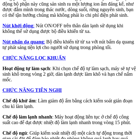
động bộ phận này cũng sản sinh ra một lượng ion âm đáng kể, như
được đắm mình trong thác nước, dòng suối, rừng nguyên sinh, bạn
có thể tận hưởng chúng mà không phải lo chi phí điện phát sinh.
Nút khởi động
:
Nút ON/OFF trên thân dàn lạnh sử dụng khi
không thể sử dụng được bộ điều khiển từ xa.
Nút nhấn dạ quang
:
Bộ điều khiển từ từ xa với nút bấm dạ quang
tự phát sáng tiện lợi cho người sử dụng trong phòng tối.
CHỨC NĂNG LỌC KHUẨN
Hoạt động tự làm sạch
: Khi chọn chế độ tự làm sạch, máy sẽ tự vệ
sinh khô trong vòng 2 giờ, dàn lạnh được làm khô và hạn chế nấm
mốc.
CHỨC NĂNG TIỆN NGHI
Chế độ khử ẩm
: Làm giảm độ ẩm bằng cách kiểm soát gián đoạn
chu kì làm lạnh.
Chế độ làm lạnh nhanh
: Máy hoạt động liên tục ở chế độ công
suất cao để đạt được nhiệt độ làm lạnh nhanh trong vòng 15 phút.
Chế độ ngủ
: Giúp kiểm soát nhiệt độ một cách tự động trong thời
gian cài đặt để đảm bảo nhiệt đọ phòng không quá lạnh hay quá