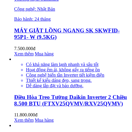
Cộng nghệ: Nhật Bản
Bảo hành: 24 tháng
MÁY GIẶT LỒNG NGANG SK SKWFID-
95P1- W (9.5KG)
7.500.000đ
Xem thêm
Mua hàng
Có khả năng làm lạnh nhanh và sâu tốt
Hoạt động êm ái, không gấy ra tiếng ồn
Công nghệ biến tần Inverter tiết kiệm điện
Thiết kế kiểu dáng đẹp, sang trọng.
Dễ dàng lắp đặt và bảo dưỡng.
Điều Hòa Treo Tường Daikin Inverter 2 Chiều
8.500 BTU (FTXV25QVMV/RXV25QVMV)
11.800.000đ
Xem thêm
Mua hàng