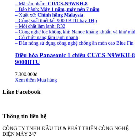
– Mã sản phẩm:
CU/CS-N9WKH-8
– Bảo hành:
Máy 1 năm, máy nén 7 năm
– Xuất xứ:
Chính hãng Malaysia
– Công suất thiết kế: 9000 BTU hay 1Hp
– Môi chất làm lạnh: R32
– Công nghệ lọc không khí: Nanoe kháng khuẩn và khử mùi
– Có chức năng làm lạnh nhanh
– Dàn nóng sử dụng công nghệ chống ăn mòn cao Blue Fin
Điều hòa Panasonic 1 chiều CU/CS-N9WKH-8
9000BTU
7.300.000đ
Xem thêm
Mua hàng
Like Facebook
Thông tin liên hệ
CÔNG TY TNHH ĐẦU TƯ & PHÁT TRIỂN CÔNG NGHỆ
ĐIỆN MÁY 247