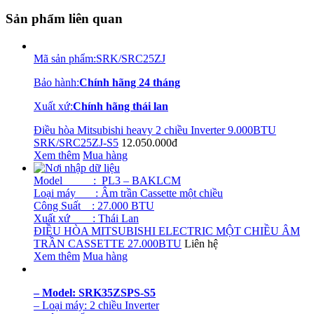
Sản phẩm liên quan
Mã sản phẩm
:
SRK/SRC25ZJ
Bảo hành
:
Chính hãng 24 tháng
Xuất xứ
:
Chính hãng thái lan
Điều hòa Mitsubishi heavy 2 chiều Inverter 9.000BTU
SRK/SRC25ZJ-S5
12.050.000đ
Xem thêm
Mua hàng
Model
:
PL3 – BAKLCM
Loại máy : Âm trần Cassette một chiều
Công Suất : 27.000 BTU
Xuất xứ : Thái Lan
ĐIỀU HÒA MITSUBISHI ELECTRIC MỘT CHIỀU ÂM
TRẦN CASSETTE 27.000BTU
Liên hệ
Xem thêm
Mua hàng
– Model: SRK35ZSPS-S5
– Loại máy: 2 chiều Inverter