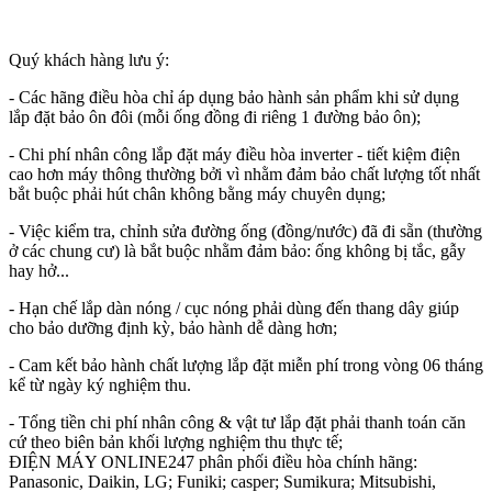
Quý khách hàng lưu ý:
- Các hãng điều hòa chỉ áp dụng bảo hành sản phẩm khi sử dụng
lắp đặt bảo ôn đôi (mỗi ống đồng đi riêng 1 đường bảo ôn);
- Chi phí nhân công lắp đặt máy điều hòa inverter - tiết kiệm điện
cao hơn máy thông thường bởi vì nhằm đảm bảo chất lượng tốt nhất
bắt buộc phải hút chân không bằng máy chuyên dụng;
- Việc kiểm tra, chỉnh sửa đường ống (đồng/nước) đã đi sẵn (thường
ở các chung cư) là bắt buộc nhằm đảm bảo: ống không bị tắc, gẫy
hay hở...
- Hạn chế lắp dàn nóng / cục nóng phải dùng đến thang dây giúp
cho bảo dưỡng định kỳ, bảo hành dễ dàng hơn;
- Cam kết bảo hành chất lượng lắp đặt miễn phí trong vòng 06 tháng
kể từ ngày ký nghiệm thu.
- Tổng tiền chi phí nhân công & vật tư lắp đặt phải thanh toán căn
cứ theo biên bản khối lượng nghiệm thu thực tế;
ĐIỆN MÁY ONLINE247 phân phối điều hòa chính hãng:
Panasonic, Daikin, LG; Funiki; casper; Sumikura; Mitsubishi,