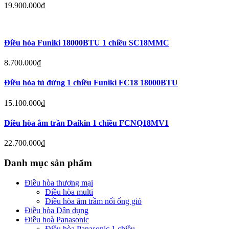
19.900.000
₫
Điều hòa Funiki 18000BTU 1 chiều SC18MMC
8.700.000
₫
Điều hòa tủ đứng 1 chiều Funiki FC18 18000BTU
15.100.000
₫
Điều hòa âm trần Daikin 1 chiều FCNQ18MV1
22.700.000
₫
Danh mục sản phẩm
Điều hòa thương mại
Điều hòa multi
Điều hòa âm trầm nối ống gió
Điều hòa Dân dụng
Điều hoà Panasonic
Điều hòa Panasonic 1 chiều