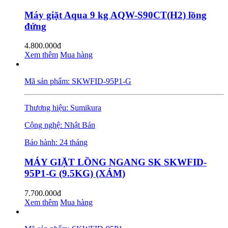
Máy giặt Aqua 9 kg AQW-S90CT(H2) lồng
đứng
4.800.000đ
Xem thêm
Mua hàng
Mã sản phẩm: SKWFID-95P1-G
Thương hiệu: Sumikura
Cộng nghệ: Nhật Bản
Bảo hành: 24 tháng
MÁY GIẶT LỒNG NGANG SK SKWFID-
95P1-G (9.5KG) (XÁM)
7.700.000đ
Xem thêm
Mua hàng