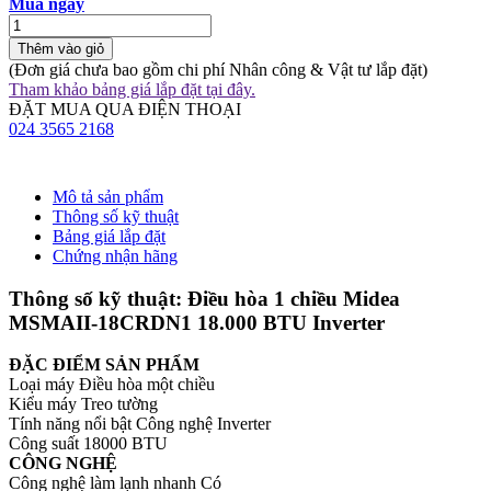
Mua ngay
Thêm vào giỏ
(Đơn giá chưa bao gồm chi phí Nhân công & Vật tư lắp đặt)
Tham khảo bảng giá lắp đặt tại đây.
ĐẶT MUA QUA ĐIỆN THOẠI
024 3565 2168
Mô tả sản phẩm
Thông số kỹ thuật
Bảng giá lắp đặt
Chứng nhận hãng
Thông số kỹ thuật: Điều hòa 1 chiều Midea
MSMAII-18CRDN1 18.000 BTU Inverter
ĐẶC ĐIỂM SẢN PHẨM
Loại máy Điều hòa một chiều
Kiểu máy Treo tường
Tính năng nổi bật Công nghệ Inverter
Công suất 18000 BTU
CÔNG NGHỆ
Công nghệ làm lạnh nhanh Có