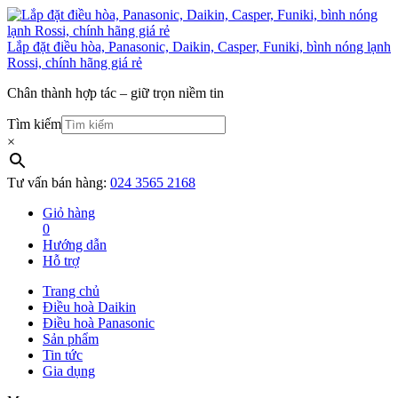
Lắp đặt điều hòa, Panasonic, Daikin, Casper, Funiki, bình nóng lạnh
Rossi, chính hãng giá rẻ
Chân thành hợp tác – giữ trọn niềm tin
Tìm kiếm
×
Tư vấn bán hàng:
024 3565 2168
Giỏ hàng
0
Hướng dẫn
Hỗ trợ
Trang chủ
Điều hoà Daikin
Điều hoà Panasonic
Sản phẩm
Tin tức
Gia dụng