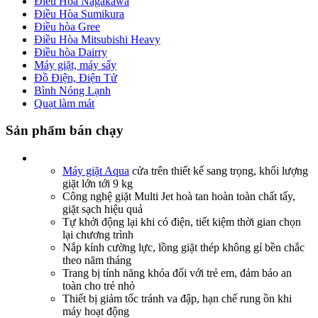
Điều Hòa Nagakawa
Điều Hòa Sumikura
Điều hòa Gree
Điều Hòa Mitsubishi Heavy
Điều hòa Dairry
Máy giặt, máy sấy
Đồ Điện, Điện Tử
Bình Nóng Lạnh
Quạt làm mát
Sản phẩm bán chạy
Máy giặt Aqua
cửa trên thiết kế sang trọng, khối lượng
giặt lớn tới 9 kg
Công nghệ giặt Multi Jet hoà tan hoàn toàn chất tẩy,
giặt sạch hiệu quả
Tự khởi động lại khi có điện, tiết kiệm thời gian chọn
lại chương trình
Nắp kính cường lực, lồng giặt thép không gỉ bền chắc
theo năm tháng
Trang bị tính năng khóa đối với trẻ em, đảm bảo an
toàn cho trẻ nhỏ
Thiết bị giảm tốc tránh va đập, hạn chế rung ồn khi
máy hoạt động