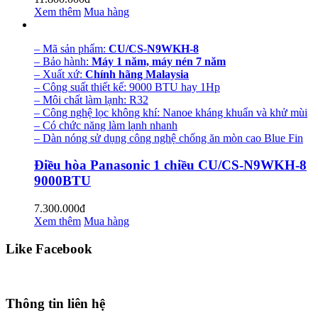
Xem thêm
Mua hàng
– Mã sản phẩm:
CU/CS-N9WKH-8
– Bảo hành:
Máy 1 năm, máy nén 7 năm
– Xuất xứ:
Chính hãng Malaysia
– Công suất thiết kế: 9000 BTU hay 1Hp
– Môi chất làm lạnh: R32
– Công nghệ lọc không khí: Nanoe kháng khuẩn và khử mùi
– Có chức năng làm lạnh nhanh
– Dàn nóng sử dụng công nghệ chống ăn mòn cao Blue Fin
Điều hòa Panasonic 1 chiều CU/CS-N9WKH-8
9000BTU
7.300.000đ
Xem thêm
Mua hàng
Like Facebook
Thông tin liên hệ