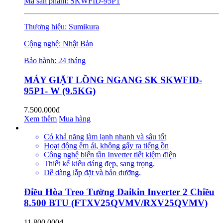
Mã sản phẩm: SKWFID-95P1
Thương hiệu: Sumikura
Cộng nghệ: Nhật Bản
Bảo hành: 24 tháng
MÁY GIẶT LỒNG NGANG SK SKWFID-
95P1- W (9.5KG)
7.500.000đ
Xem thêm
Mua hàng
Có khả năng làm lạnh nhanh và sâu tốt
Hoạt động êm ái, không gấy ra tiếng ồn
Công nghệ biến tần Inverter tiết kiệm điện
Thiết kế kiểu dáng đẹp, sang trọng.
Dễ dàng lắp đặt và bảo dưỡng.
Điều Hòa Treo Tường Daikin Inverter 2 Chiều
8.500 BTU (FTXV25QVMV/RXV25QVMV)
11.800.000đ